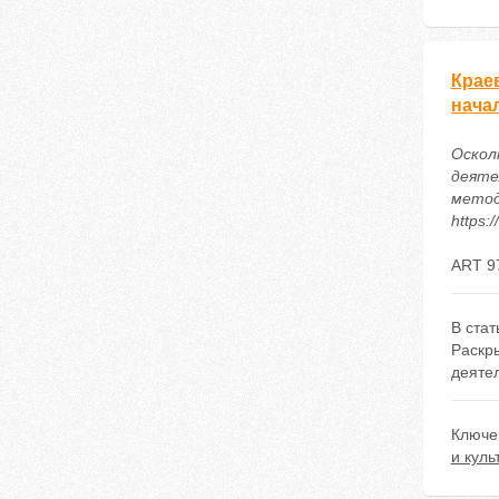
Крае
нача
Осколк
деяте
метод
https:
ART 9
В ста
Раскр
деяте
Ключе
и куль