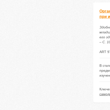
Орга
при 
Здобн
младш
его зд
– С. 1
ART 9
В ста
предм
изучен
Ключе
самод