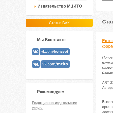
Издательство МЦИТО
Ста
Статьи ВАК
Мы Вконтакте
Есте
форм
Попова
функц
разви
(январ
ART 2
Автор
Рекомендуем
Вызов
Редакционно-издательские
орган
услуги
дости