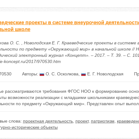
ведческие проекты в системе внеурочной деятельност
льной школе
ова О. С. , Новолодская Е. Г. Краеведческие проекты в системе 
льности по предмету «Окружающий мир» в начальной школе // Н
ический электронный журнал «Концепт». – 2017. – Т. 39. – С. 10
//e-koncept.ru/2017/970530.htm
70530
Авторы:
О. С. Осколкова
,
Е. Г. Новолодская
Пр
тье рассматриваются требования ФГОС НОО к формированию основ
ыты возможности реализации с младшими школьниками краеведческ
льности по предмету «Окружающий мир». Представлен опыт выполн
вые слова:
проектная деятельность
,
проект
,
патриотизм
,
краеведен
турно-исторические объекты