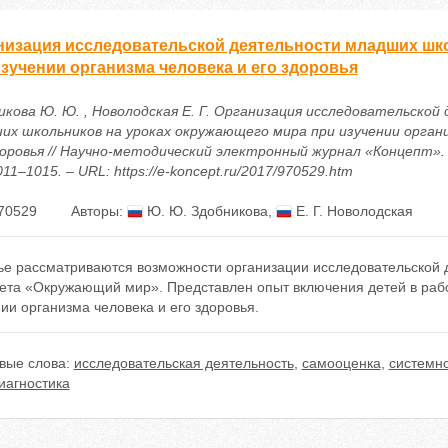
низация исследовательской деятельности младших шк
изучении организма человека и его здоровья
икова Ю. Ю. , Новолодская Е. Г. Организация исследовательской
их школьников на уроках окружающего мира при изучении органи
оровья // Научно-методический электронный журнал «Концепт». – 
011–1015. – URL: https://e-koncept.ru/2017/970529.htm
70529
Авторы:
Ю. Ю. Здобникова
,
Е. Г. Новолодская
тье рассматриваются возможности организации исследовательской 
ета «Окружающий мир». Представлен опыт включения детей в рабо
ии организма человека и его здоровья.
вые слова:
исследовательская деятельность
,
самооценка
,
системн
иагностика