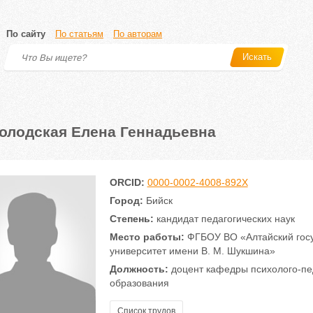
По сайту
По статьям
По авторам
Искать
олодская Елена Геннадьевна
ORCID:
0000-0002-4008-892X
Город:
Бийск
Степень:
кандидат педагогических наук
Место работы:
ФГБОУ ВО «Алтайский госу
университет имени В. М. Шукшина»
Должность:
доцент кафедры психолого-пед
образования
Список трудов