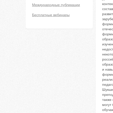
конте
Международные публикации
соста
развит
Бесплатные вебинары
заруб
форми
отече
форми
образ
изуче
недост
некот
россий
образ
и навы
форми
реали
педаго
Шукши
препо
также
могут
обуча