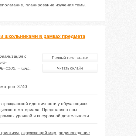
еполагание
,
планирование изучения темы
,
ми школьниками в рамках предмета
 реализация с
Полный текст статьи
но-
96–1100. – URL:
Читать онлайн
мотров: 3740
 гражданской идентичности у обучающихся.
ческого материала. Представлен опыт
рамках урочной и внеурочной деятельности.
атриотизм
,
окружающий мир
,
родиноведение