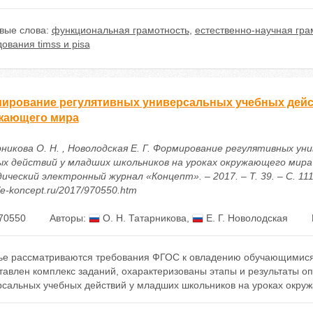
вые слова:
функциональная грамотность
,
естественно-научная гра
ования timss и pisa
ирование регулятивных универсальных учебных дейст
жающего мира
никова О. Н. , Новолодская Е. Г. Формирование регулятивных ун
ых действий у младших школьников на уроках окружающего мира 
ческий электронный журнал «Концепт». – 2017. – Т. 39. – С. 111
//e-koncept.ru/2017/970550.htm
70550
Авторы:
О. Н. Татарникова
,
Е. Г. Новолодская
тье рассматриваются требования ФГОС к овладению обучающимис
тавлен комплекс заданий, охарактеризованы этапы и результаты 
рсальных учебных действий у младших школьников на уроках окру