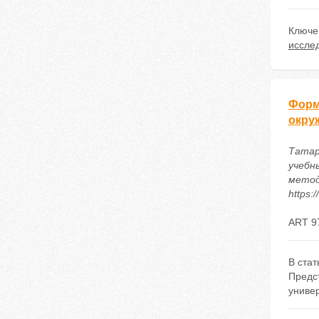
Ключе
исслед
Форм
окру
Татар
учебн
методи
https:
ART 9
В ста
Предс
униве