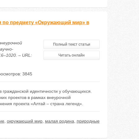
и по предмету «Окружающий мир» в
внеурочной
Полный текст статьи
аучно-
16–1020. – URL:
Читать онлайн
осмотров: 3845
 гражданской идентичности у обучающихся.
их проектов в рамках внеурочной
ения проекта «Алтай – страна легенд».
ие
,
окружающий мир
,
малая родина
,
природные