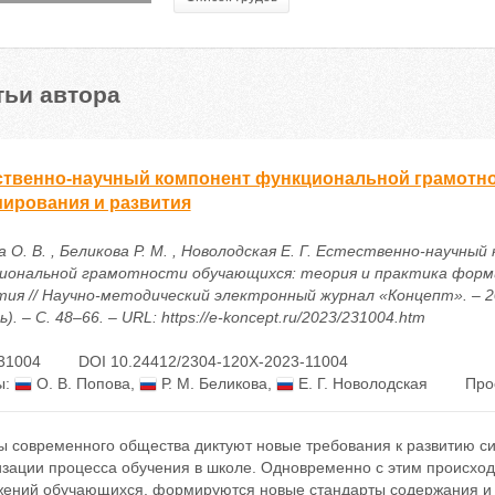
тьи автора
ственно-научный компонент функциональной грамотно
ирования и развития
 О. В. , Беликова Р. М. , Новолодская Е. Г. Естественно-научны
иональной грамотности обучающихся: теория и практика форм
тия // Научно-методический электронный журнал «Концепт». – 2
ь). – С. 48–66. – URL: https://e-koncept.ru/2023/231004.htm
31004
DOI 10.24412/2304-120X-2023-11004
ы:
О. В. Попова
,
Р. М. Беликова
,
Е. Г. Новолодская
Про
ы современного общества диктуют новые требования к развитию си
изации процесса обучения в школе. Одновременно с этим происход
жений обучающихся, формируются новые стандарты содержания и 