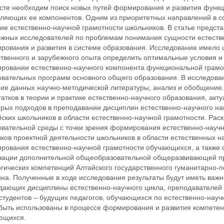
ксте необходим поиск новых путей формирования и развития функ
вляющих ее компонентов. Одним из приоритетных направлений в с
ие естественно-научной грамотности школьников. В статье предст
ежных исследователей по проблемам понимания сущности естеств
рования и развития в системе образования. Исследование имело ц
ственного и зарубежного опыта определить оптимальные условия 
ровании естественно-научного компонента функциональной грамо
овательных программ основного общего образования. В исследова
ние данных научно-методической литературы, анализ и обобщение.
атков в теории и практике естественно-научного образования, ак
орых подходов в преподавании дисциплин естественно-научного н
ских школьников в области естественно-научной грамотности. Рас
овательной среды с точки зрения формирования естественно-научн
ков проектной деятельности школьников в области естественных н
рования естественно-научной грамотности обучающихся, а также
зации дополнительной общеобразовательной общеразвивающей пр
гических компетенций Алтайского государственного гуманитарно-п
на. Полученные в ходе исследования результаты будут иметь важн
дающих дисциплины естественно-научного цикла, преподавателей 
 студентов – будущих педагогов, обучающихся по естественно-нау
 быть использованы в процессе формирования и развития компетен
ющихся.