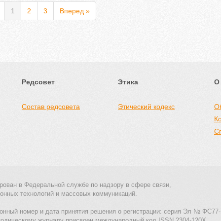
1
2
3
Вперед »
Редсовет
Этика
О
Состав редсовета
Этический кодекс
О
К
С
рован в Федеральной службе по надзору в сфере связи,
онных технологий и массовых коммуникаций.
онный номер и дата принятия решения о регистрации: серия Эл № ФС77-
тодическому журналу присвоен международный код ISSN 2304-120X