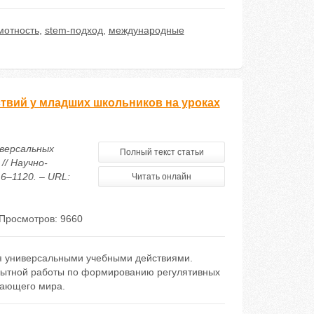
мотность
,
stem-подход
,
международные
вий у младших школьников на уроках
иверсальных
Полный текст статьи
// Научно-
6–1120. – URL:
Читать онлайн
Просмотров: 9660
я универсальными учебными действиями.
опытной работы по формированию регулятивных
жающего мира.