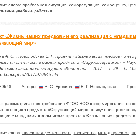
вые слова:
проблемная ситуация
,
саморегуляция
,
самооценка
,
цел
ятивные учебные действия
кт «Жизнь наших предков» и его реализация с младши
ужающий мир»
а А. С. , Новолодская Е. Г. Проект «Жизнь наших предков» и его
ими школьниками в рамках предмета «Окружающий мир» // Науч
ческий электронный журнал «Концепт». – 2017. – Т. 39. – С. 10
//e-koncept.ru/2017/970546.htm
70546
Авторы:
А. С. Ерохина
,
Е. Г. Новолодская
Прос
тье рассматриваются требования ФГОС НОО к формированию основ
ыт потенциал предмета «Окружающий мир» по изучению родиновед
зации с младшими школьниками проекта «Жизнь наших предков» в 
вые слова:
проектная деятельность
,
творчество
,
метод проектов
,
п