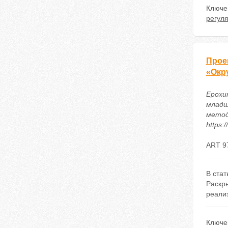
Ключе
регул
Прое
«Окр
Ерохин
младш
методи
https:
ART 9
В ста
Раскр
реали
Ключе