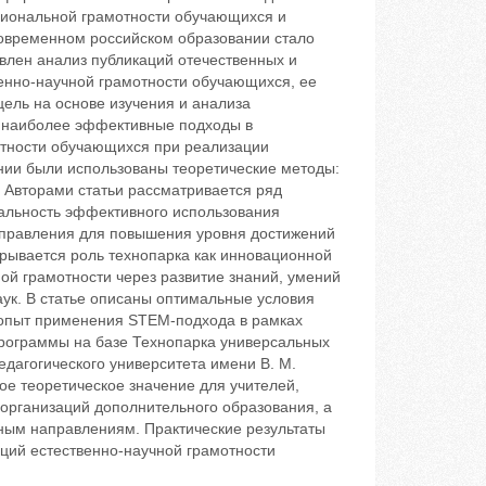
циональной грамотности обучающихся и
овременном российском образовании стало
авлен анализ публикаций отечественных и
енно-научной грамотности обучающихся, ее
ель на основе изучения и анализа
и наиболее эффективные подходы в
тности обучающихся при реализации
нии были использованы теоретические методы:
 Авторами статьи рассматривается ряд
туальность эффективного использования
аправления для повышения уровня достижений
крывается роль технопарка как инновационной
ой грамотности через развитие знаний, умений
аук. В статье описаны оптимальные условия
 опыт применения STEM-подхода в рамках
ограммы на базе Технопарка универсальных
едагогического университета имени В. М.
ое теоретическое значение для учителей,
организаций дополнительного образования, а
чным направлениям. Практические результаты
ций естественно-научной грамотности