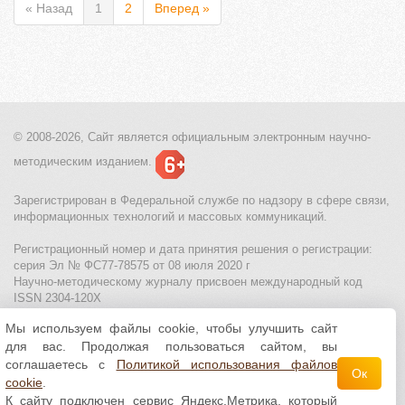
« Назад
1
2
Вперед »
© 2008-2026, Сайт является
официальным электронным
научно-
методическим изданием.
Зарегистрирован в Федеральной службе по надзору в сфере связи,
информационных технологий и массовых коммуникаций.
Регистрационный номер и дата принятия решения о регистрации:
серия Эл № ФС77-78575 от 08 июля 2020 г
Научно-методическому журналу присвоен международный код
ISSN 2304-120X
Мы используем файлы cookie, чтобы улучшить сайт
МЦИТО
|
Школьные олимпиады и онлайн конкурсы для детей
|
для вас. Продолжая пользоваться сайтом, вы
Политика использования файлов cookie
|
Политика обработки и
защиты персональных данных
соглашаетесь с
Политикой использования файлов
Ок
cookie
.
Все материалы доступны по
лицензии Creative
К сайту подключен сервис Яндекс.Метрика, который