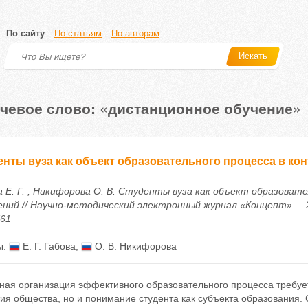
По сайту
По статьям
По авторам
Искать
чевое слово: «дистанционное обучение»
енты вуза как объект образовательного процесса в кон
а Е. Г. , Никифорова О. В. Студенты вуза как объект образоват
ний // Научно-методический электронный журнал «Концепт». – 2019
761
ы:
Е. Г. Габова
,
О. В. Никифорова
ная организация эффективного образовательного процесса требуе
ия общества, но и понимание студента как субъекта образования.