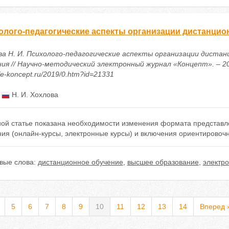
олого-педагогические аспекты организации дистанцио
ва Н. И. Психолого-педагогические аспекты организации дистан
ния // Научно-методический электронный журнал «Концепт». – 201
//e-koncept.ru/2019/0.htm?id=21331
:
Н. И. Хохлова
ной статье показана необходимости изменения формата представл
ия (онлайн-курсы, электронные курсы) и включения ориентировоч
вые слова:
дистанционное обучение
,
высшее образование
,
электр
5
6
7
8
9
10
11
12
13
14
Вперед 