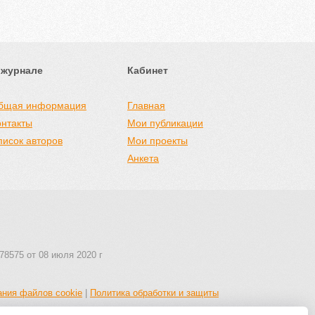
 журнале
Кабинет
бщая информация
Главная
онтакты
Мои публикации
писок авторов
Мои проекты
Анкета
78575 от 08 июля 2020 г
ания файлов cookie
|
Политика обработки и защиты