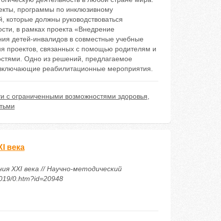
оекты, программы по инклюзивному
, которые должны руководствоваться
ости, в рамках проекта «Внедрение
ния детей-инвалидов в совместные учебные
ия проектов, связанных с помощью родителям и
остями. Одно из решений, предлагаемое
й, включающие реабилитационные мероприятия.
ти с ограниченными возможностями здоровья
,
етьми
I века
ия XXI века // Научно-методический
2019/0.htm?id=20948