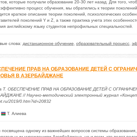
тов, которые получали образование 20-30 лет назад. Для того, чт
эффективно процесс обучения, мы обратились к теории поколений
ится краткое описание теории поколений, психологических особен
авителей поколений Y и Z, а также практика учета этих особеннос
ния английскому языку студентов непрофильных специальностей.
вые слова:
дистанционное обучение
,
образовательный процесс
,
эф
СПЕЧЕНИЕ ПРАВ НА ОБРАЗОВАНИЕ ДЕТЕЙ С ОГРАН
РОВЬЯ В АЗЕРБАЙДЖАНЕ
ва Т. ОБЕСПЕЧЕНИЕ ПРАВ НА ОБРАЗОВАНИЕ ДЕТЕЙ С ОГРАН
АЙДЖАНЕ // Научно-методический электронный журнал «Концепт». –
t.ru/2019/0.htm?id=20832
:
Т. Алиева
я посвящена одному из важнейших вопросов системы образования, 
вательным учреждениям Азербайджана, но и всем, кто ведет педаг