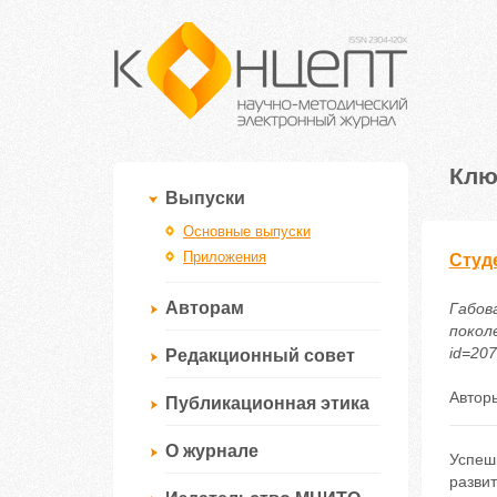
Клю
Выпуски
Основные выпуски
Приложения
Студ
Авторам
Габов
поколе
id=20
Редакционный совет
Автор
Публикационная этика
О журнале
Успеш
развит