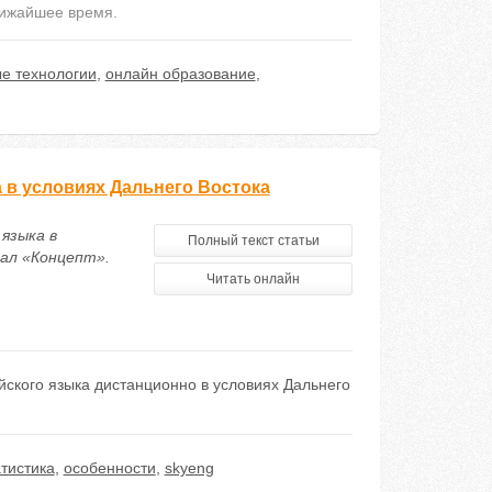
лижайшее время.
е технологии
,
онлайн образование
,
 в условиях Дальнего Востока
языка в
Полный текст статьи
нал «Концепт».
Читать онлайн
ского языка дистанционно в условиях Дальнего
атистика
,
особенности
,
skyeng