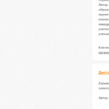
Автор
образ
принят
инклю
заведе
учите
учены
Ключе
орган
Дист
Евлам
электр
Автор