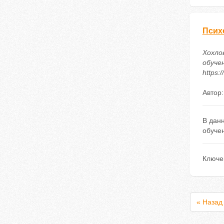
Псих
Хохло
обуче
https:
Автор
В дан
обучен
Ключе
« Назад