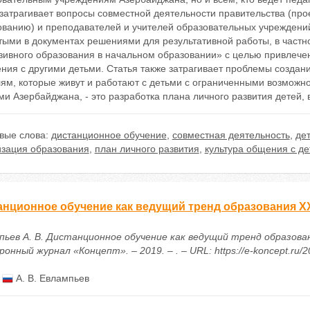
 затрагивает вопросы совместной деятельности правительства (пр
ованию) и преподавателей и учителей образовательных учреждений
ыми в документах решениями для результативной работы, в частн
зивного образования в начальном образовании» с целью привлече
ния с другими детьми. Статья также затрагивает проблемы создан
лям, которые живут и работают с детьми с ограниченными возможн
ми Азербайджана, - это разработка плана личного развития дете
вые слова:
дистанционное обучение
,
совместная деятельность
,
де
изация образования
,
план личного развития
,
культура общения с д
анционное обучение как ведущий тренд образования XX
пьев А. В. Дистанционное обучение как ведущий тренд образован
онный журнал «Концепт». – 2019. – . – URL: https://e-koncept.ru/
:
А. В. Евлампьев