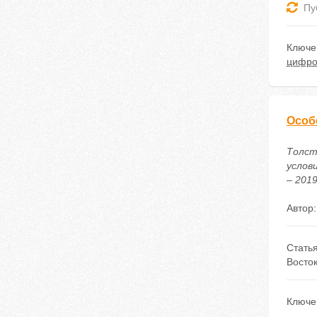
Пу
Ключе
цифро
Особ
Толст
услов
– 2019
Автор
Стать
Восток
Ключе