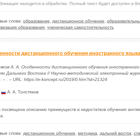
бликация находится в обработке. Полный текст будет доступен в б
вые слова:
образование
,
дистанционное обучение
,
образовательны
визация образования
,
ученическая самостоятельность
енности дистанционного обучения иностранного языка
яков А. А. Особенности дистанционного обучения иностранного 
иях Дальнего Востока // Научно-методический электронный жур
. – . – URL: https://e-koncept.ru/2019/0.htm?id=21324
:
А. А. Толстяков
я посвящена описанию преимуществ и недостатков обучения англий
а.
вые слова:
дистанционное обучение
,
методика
,
дальний восток
,
ст