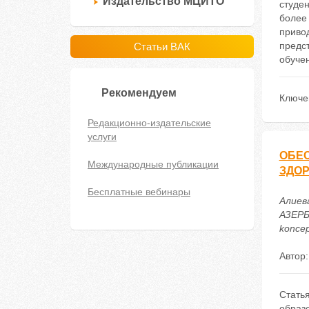
Издательство МЦИТО
студен
более 
привод
предст
Статьи ВАК
обуче
Рекомендуем
Ключе
Редакционно-издательские
услуги
ОБЕ
Международные публикации
ЗДО
Бесплатные вебинары
Алие
АЗЕРБ
koncep
Автор
Стать
образо