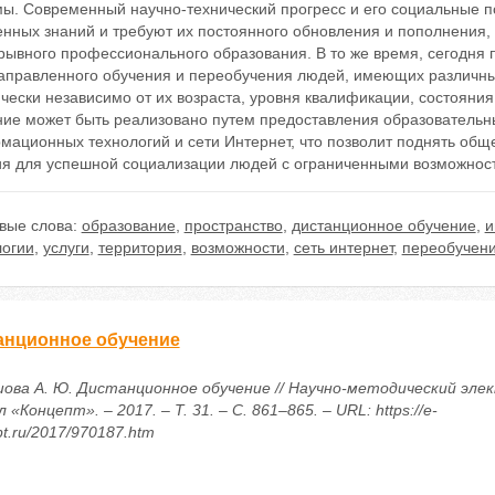
мы. Современный научно-технический прогресс и его социальные п
енных знаний и требуют их постоянного обновления и пополнения,
рывного профессионального образования. В то же время, сегодня 
аправленного обучения и переобучения людей, имеющих различны
чески независимо от их возраста, уровня квалификации, состояния
ние может быть реализовано путем предоставления образовательны
мационных технологий и сети Интернет, что позволит поднять общ
ия для успешной социализации людей с ограниченными возможнос
вые слова:
образование
,
пространство
,
дистанционное обучение
,
и
логии
,
услуги
,
территория
,
возможности
,
сеть интернет
,
переобучен
анционное обучение
ова А. Ю. Дистанционное обучение // Научно-методический эле
 «Концепт». – 2017. – Т. 31. – С. 861–865. – URL: https://e-
t.ru/2017/970187.htm