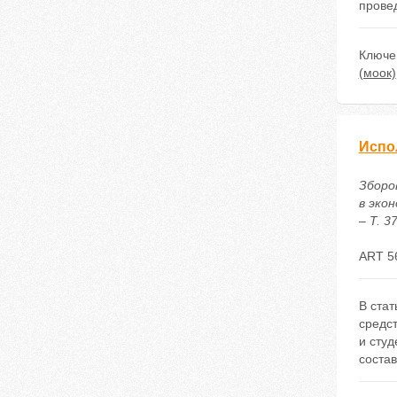
прове
Ключе
(моок)
Испо
Зборо
в эко
– Т. 3
ART 5
В ста
средст
и сту
состав