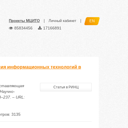
Проекты МЦИТО
|
Личный кабинет
|
EN
85834456
17166891
ния информационных технологий в
составляющая
Статья в РИНЦ
Научно-
–237. – URL:
тров: 3135