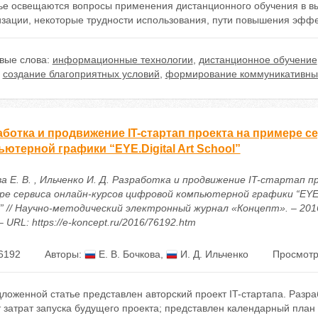
тье освещаются вопросы применения дистанционного обучения в в
изации, некоторые трудности использования, пути повышения эффе
вые слова:
информационные технологии
,
дистанционное обучение
,
создание благоприятных условий
,
формирование коммуникативны
аботка и продвижение IT-стартап проекта на примере 
ютерной графики “EYE.Digital Art School”
а Е. В. , Ильченко И. Д. Разработка и продвижение IT-стартап п
ре сервиса онлайн-курсов цифровой компьютерной графики “EYE.Di
l” // Научно-методический электронный журнал «Концепт». – 2016
– URL: https://e-koncept.ru/2016/76192.htm
6192
Авторы:
Е. В. Бочкова
,
И. Д. Ильченко
Просмотр
ложенной статье представлен авторский проект IT-стартапа. Разра
 затрат запуска будущего проекта; представлен календарный план