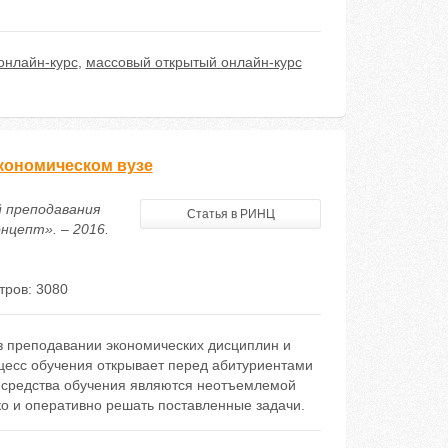
онлайн-курс
,
массовый открытый онлайн-курс
кономическом вузе
й преподавания
Статья в РИНЦ
нцепт». – 2016.
тров: 3080
в преподавании экономических дисциплин и
оцесс обучения открывает перед абитуриентами
 средства обучения являются неотъемлемой
ко и оперативно решать поставленные задачи.