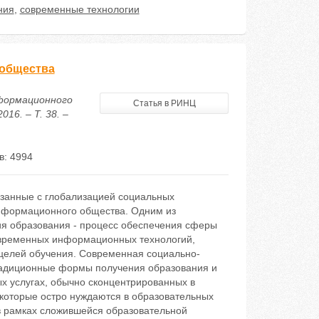
ния
,
современные технологии
 общества
нформационного
Статья в РИНЦ
16. – Т. 38. –
в: 4994
язанные с глобализацией социальных
информационного общества. Одним из
ия образования - процесс обеспечения сферы
овременных информационных технологий,
целей обучения. Современная социально-
 традиционные формы получения образования и
х услугах, обычно сконцентрированных в
 которые остро нуждаются в образовательных
в рамках сложившейся образовательной