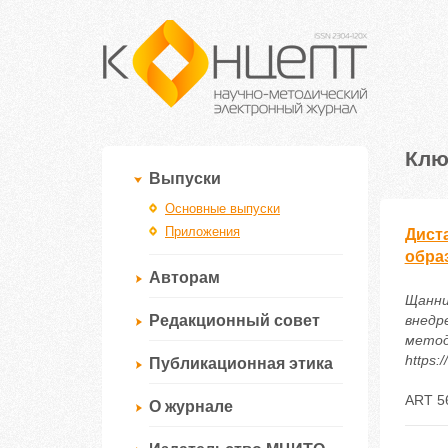
Клю
Выпуски
Основные выпуски
Приложения
Дист
обра
Авторам
Щанни
Редакционный совет
внедр
методи
https:
Публикационная этика
ART 5
О журнале