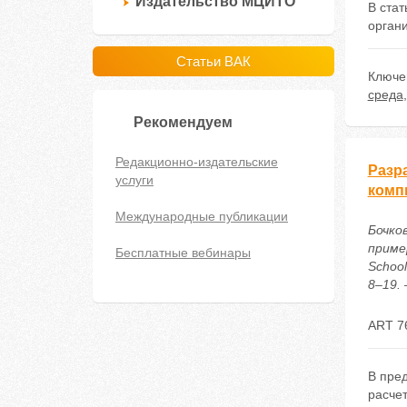
Издательство МЦИТО
В ста
орган
Статьи ВАК
Ключе
среда
Рекомендуем
Редакционно-издательские
Разр
услуги
компь
Международные публикации
Бочков
приме
Бесплатные вебинары
Schoo
8–19. 
ART 7
В пред
расчет