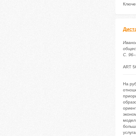
Ключе
Дист
Ивано
общес
С. 96–
ART 5
На ру
отнош
приор
образ
ориен
эконо
модели
больш
услуг