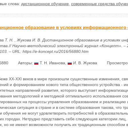
вые слова:
дистанционное обучение
,
современные средства обуче
анционное образование в условиях информационного
ва Т. Н. , Жукова И. В. Дистанционное образование в условиях и
тва // Научно-методический электронный журнал «Концепт». – 20
103. – URL: https://e-koncept.ru/2016/56880.htm
6880
Авторы:
Т. Н. Иванова
,
И. В. Жукова
Просмотро
беже XX-XXI веков в мире произошли существенные изменения, св
ений и формированием нового типа общественного устройства - 
итетных направлений развития, которого выступает информатизац
ования методологией и методикой оптимального использования с
тированных на процессы управления образованием и реализацию 
мическая ситуация в стране и в системе образования такова, что
 обучения не могут удовлетворить потребностей в образовательны
их городах. Нетрудно представить себе следующие категории лиц,
ах, но не имеют возможности получить их традиционным способом 