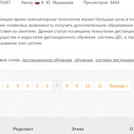
70187
Автор:
А. Ю. Мурашова
Просмотров: 3454
тоящее время компьютерные технологии играют большую роль в по
тию появилась возможность получить дополнительное образование
ствия на занятиях. Данная статья посвящена технологии дистанци
щества и недостатки дистанционного обучения, системы ДО, а так
зования этих систем.
вые слова:
дистанционное обучение
,
обучение
,
система дистанцио
2
3
4
5
6
7
8
9
10
11
Вперед »
Редсовет
Этика
О