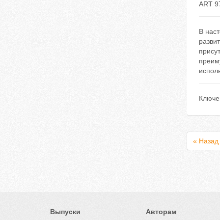
ART 9
В нас
разви
присут
преиму
исполь
Ключе
« Назад
Выпуски
Авторам