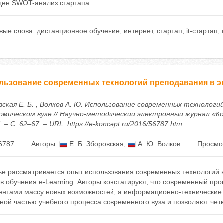
ден SWOT-анализ стартапа.
вые слова:
дистанционное обучение
,
интернет
,
стартап
,
it-стартап
,
льзование современных технологий преподавания в э
вская Е. Б. , Волков А. Ю. Использование современных технологи
номическом вузе // Научно-методический электронный журнал «Ко
7. – С. 62–67. – URL: https://e-koncept.ru/2016/56787.htm
6787
Авторы:
Е. Б. Зборовская
,
А. Ю. Волков
Просмо
тье рассматривается опыт использования современных технологий 
в обучения e-Learning. Авторы констатируют, что современный пр
дентами массу новых возможностей, а информационно-технические
ной частью учебного процесса современного вуза и позволяют чет