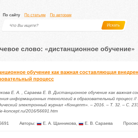
По сайту
По статьям
По авторам
Искать
чевое слово: «дистанционное обучение»
анционное обучение как важная составляющая внедре
зовательный процесс
кова Е. А. , Сараева Е. В. Дистанционное обучение как важная 
ения информационных технологий в образовательный процесс // 
ческий электронный журнал «Концепт». – 2016. – Т. 32. – С. 233
//e-koncept.ru/2016/56691.htm
6691
Авторы:
Е. А. Щанникова
,
Е. В. Сараева
Просмо