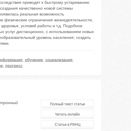
оследствия приводят к быстрому устареванию
 создания качественно новой системы
появилась реальная возможность
е физические ограничения жизнедеятельности,
 здоровья, условий работы и т.д. Подобное
х услуг дистанционно, с использованием новых
еобразовательный уровень населения; создать
тями.
нформация
,
обучение
,
социализация
,
ие
,
прогресс
ктронный
Полный текст статьи
Читать онлайн
Статья в РИНЦ