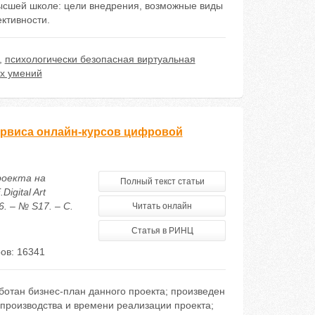
ысшей школе: цели внедрения, возможные виды
ктивности.
,
психологически безопасная виртуальная
х умений
сервиса онлайн-курсов цифровой
роекта на
Полный текст статьи
gital Art
. – № S17. – С.
Читать онлайн
Статья в РИНЦ
ов: 16341
ботан бизнес-план данного проекта; произведен
 производства и времени реализации проекта;