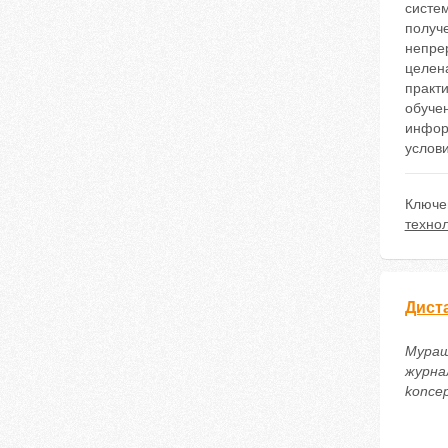
систе
получ
непре
целен
практи
обуче
инфор
услов
Ключе
техно
Дист
Мураш
журнал
koncep