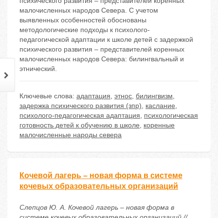
психического развития – представителей коренных
малочисленных народов Севера. С учетом
выявленных особенностей обоснованы
методологические подходы к психолого-
педагогической адаптации к школе детей с задержкой
психического развития – представителей коренных
малочисленных народов Севера: билингвальный и
этнический.
Ключевые слова:
адаптация
,
этнос
,
билингвизм
,
задержка психического развития (зпр)
,
каслание
,
психолого-педагогическая адаптация
,
психологическая
готовность детей к обучению в школе
,
коренные
малочисленные народы севера
Кочевой лагерь – новая форма в системе
кочевых образовательных организаций
Слепцов Ю. А. Кочевой лагерь – новая форма в
системе кочевых образовательных организаций //