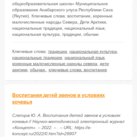
общеобразовательная школа» Муниципальное
образование Анабарского улуса Республики Саха
(Якутия). Ключевые слова: воспитание, коренные
малочисленные народы Севера, Дети Арктики,
национальные традиции, национальный язык,
национальная культура, традиции, обычаи.
Ключевые слова:
традиции
,
национальная культура
,
национальные традиции
,
национальный язык
,
коренные малочисленные народы севера
,
дети
арктики
,
обычаи.
,
ключевые слова: воспитание
Воспитания детей эвенов в условиях
кочевья
Слепцов Ю. А. Воспитания детей эвенов в условиях
кочевья // Научно-методический электронный журнал
«Концепт». – 2022. – . – URL: https://e-
koncept.ru/2022/0.htm?id=29907