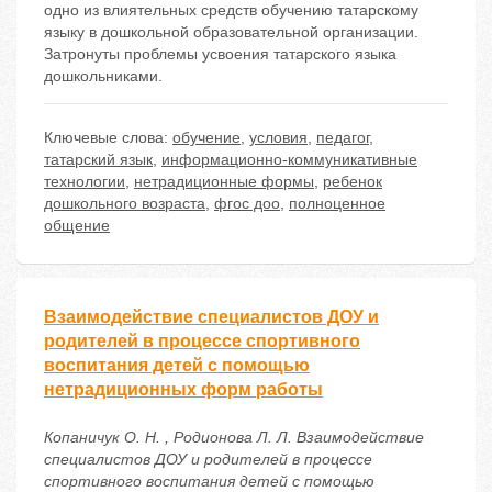
одно из влиятельных средств обучению татарскому
языку в дошкольной образовательной организации.
Затронуты проблемы усвоения татарского языка
дошкольниками.
Ключевые слова:
обучение
,
условия
,
педагог
,
татарский язык
,
информационно-коммуникативные
технологии
,
нетрадиционные формы
,
ребенок
дошкольного возраста
,
фгос доо
,
полноценное
общение
Взаимодействие специалистов ДОУ и
родителей в процессе спортивного
воспитания детей с помощью
нетрадиционных форм работы
Копаничук О. Н. , Родионова Л. Л. Взаимодействие
специалистов ДОУ и родителей в процессе
спортивного воспитания детей с помощью