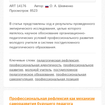
ART 14176
Автор:
О. А. Шевченко
Просмотров: 8523
В статье представлены ход и результаты проведенного
эмпирического исследования, целью которого
являлось научное обоснование организационно-
педагогических условий профессионального развития
молодого учителя в системе постдипломного
педагогического образования.
Ключевые слова:
педагогическая рефлексия
,
профессиональная идентичность
,
профессиональное
развитие
,
молодой учитель
,
постдипломное
педагогическое образование
,
профессиональная
саморегуляция
,
профессиональная позиция
Профессиональная рефлексия как механизм
саморазвития будущего педагога