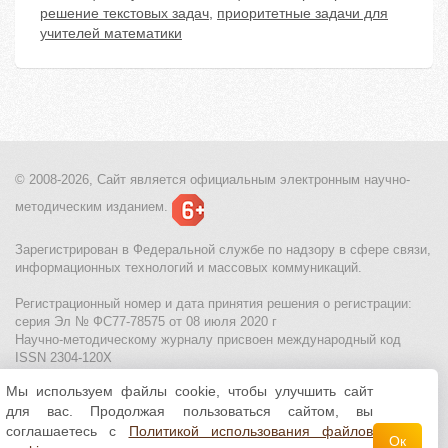
решение текстовых задач
,
приоритетные задачи для
учителей математики
© 2008-2026, Сайт является
официальным электронным
научно-
методическим изданием.
Зарегистрирован в Федеральной службе по надзору в сфере связи,
информационных технологий и массовых коммуникаций.
Регистрационный номер и дата принятия решения о регистрации:
серия Эл № ФС77-78575 от 08 июля 2020 г
Научно-методическому журналу присвоен международный код
ISSN 2304-120X
Мы используем файлы cookie, чтобы улучшить сайт
МЦИТО
|
Школьные олимпиады и онлайн конкурсы для детей
|
для вас. Продолжая пользоваться сайтом, вы
Политика использования файлов cookie
|
Политика обработки и
защиты персональных данных
соглашаетесь с
Политикой использования файлов
Ок