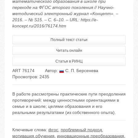
математического образования в школе при
переходе на ФГОС второго поколения // Научно-
методический электронный журнал «Концепт». –
2016. – № S15. – С. 6–10. – URL: https://e-
koncept.ru/2016/76174.htm
Полный текст статьи
Читать онлайн
Статья в РИНЦ
ART 76174
Автор:
С. П. Берсенева
Просмотров: 2435
В работе рассмотрены практические пути преодоления
противоречий: между ценностными ориентациями в
семье и в школе; целями образования и его
реальными результатами (из собственного опыта).
Ключевые слова:
фгос
,
проблемный подход
,
мотивация обучения
,
инновационные преобразования
,