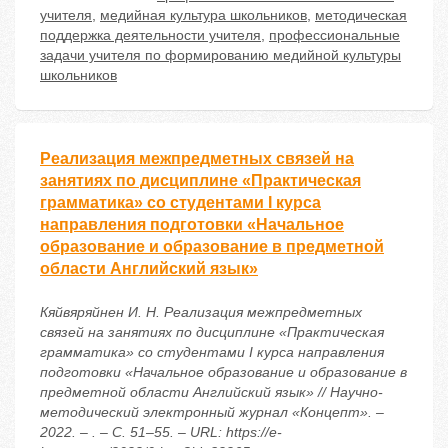
учителя
,
медийная культура школьников
,
методическая
поддержка деятельности учителя
,
профессиональные
задачи учителя по формированию медийной культуры
школьников
Реализация межпредметных связей на
занятиях по дисциплине «Практическая
грамматика» со студентами I курса
направления подготовки «Начальное
образование и образование в предметной
области Английский язык»
Кяйвяряйнен И. Н. Реализация межпредметных
связей на занятиях по дисциплине «Практическая
грамматика» со студентами I курса направления
подготовки «Начальное образование и образование в
предметной области Английский язык» // Научно-
методический электронный журнал «Концепт». –
2022. – . – С. 51–55. – URL: https://e-