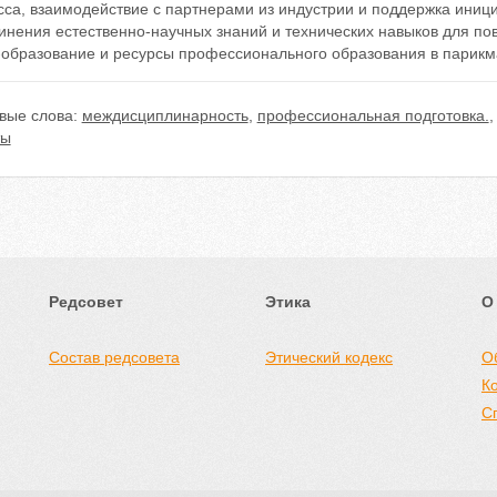
сса, взаимодействие с партнерами из индустрии и поддержка иниц
нения естественно-научных знаний и технических навыков для пов
образование и ресурсы профессионального образования в парикма
вые слова:
междисциплинарность
,
профессиональная подготовка.
ты
Редсовет
Этика
О
Состав редсовета
Этический кодекс
О
К
С