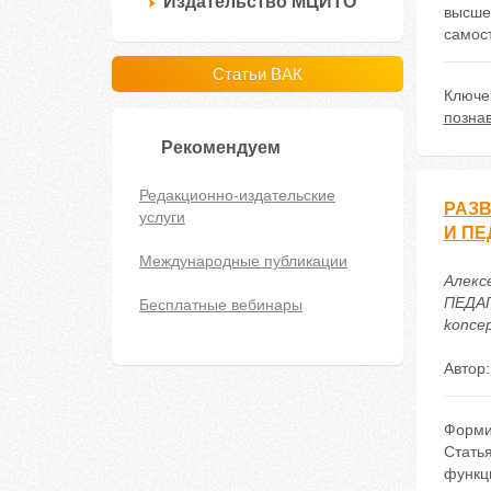
Издательство МЦИТО
высше
самост
Статьи ВАК
Ключе
позна
Рекомендуем
Редакционно-издательские
РАЗВ
услуги
И ПЕ
Международные публикации
Алекс
ПЕДАГ
Бесплатные вебинары
koncep
Автор
Форми
Стать
функц