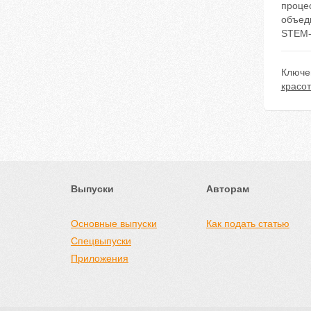
проце
объеди
STEM-
Ключе
красо
Выпуски
Авторам
Основные выпуски
Как подать статью
Спецвыпуски
Приложения