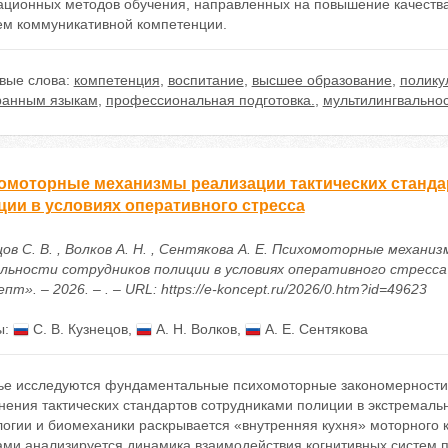
ационных методов обучения, направленных на повышение качества
ем коммуникативной компетенции.
вые слова:
компетенция
,
воспитание
,
высшее образование
,
полику
ранным языкам
,
профессиональная подготовка.
,
мультилингвальнос
омоторные механизмы реализации тактических станда
ции в условиях оперативного стресса
цов С. В. , Волков А. Н. , Сентякова А. Е. Психомоторные меха
льности сотрудников полиции в условиях оперативного стресса
пт». – 2026. – . – URL: https://e-koncept.ru/2026/0.htm?id=49623
ы:
С. В. Кузнецов
,
А. Н. Волков
,
А. Е. Сентякова
тье исследуются фундаментальные психомоторные закономерност
ения тактических стандартов сотрудниками полиции в экстремальн
логии и биомеханики раскрывается «внутренняя кухня» моторного 
ами анализируется динамика взаимодействия когнитивных систем п