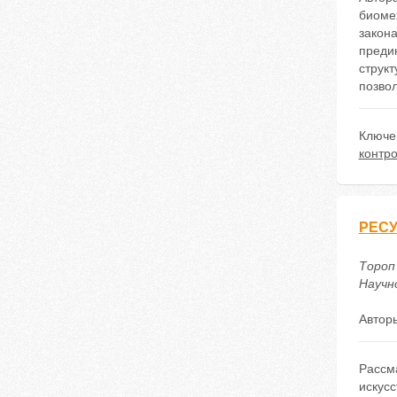
биоме
закона
предик
структ
позвол
Ключе
контр
РЕС
Тороп
Научно
Автор
Рассм
искус