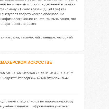
ий на точность и скорость движений в рамках
еномену «Тихого глаза» (Quiet Eye) как
я выступает теоретическое обоснование
сихофизиологические константы выживания, что
оперативного стресса.
ная нагрузка
,
тактический стандарт
,
моторный
КМАХЕРСКОМ ИСКУССТВЕ
ЗОВАНИЯ В ПАРИКМАХЕРСКОМ ИСКУССТВЕ //
https://e-koncept.ru/2026/0.htm?id=51042
подготовки специалистов по парикмахерскому
е учебных планов, цифровизация учебного