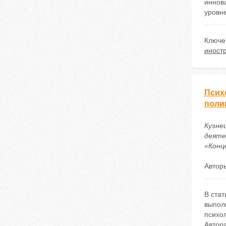
иннов
уровн
Ключе
иност
Псих
поли
Кузне
деяте
«Конце
Автор
В ста
выполн
психо
Автор