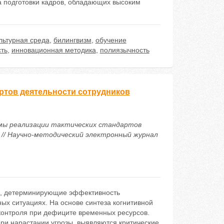
 подготовки кадров, обладающих высоким
льтурная среда
,
билингвизм
,
обучение
ть
,
инновационная методика
,
полиязычность
ртов деятельности сотрудников
низмы реализации тактических стандартов
 // Научно-методический электронный журнал
и, детерминирующие эффективность
ых ситуациях. На основе синтеза когнитивной
контроля при дефиците временных ресурсов.
ри нарастании угрозы, выявляются критические