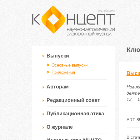
Клю
Выпуски
Основные выпуски
Приложения
Высш
Авторам
Новик
деяте
13. – 
Редакционный совет
Публикационная этика
ART 8
О журнале
В стат