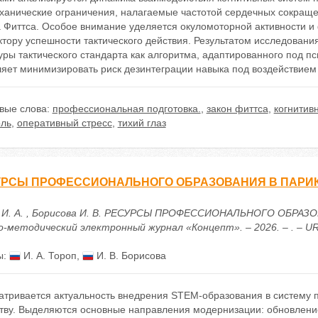
ханические ограничения, налагаемые частотой сердечных сокращен
 Фиттса. Особое внимание уделяется окуломоторной активности и ф
тору успешности тактического действия. Результатом исследовани
уры тактического стандарта как алгоритма, адаптированного под п
яет минимизировать риск дезинтеграции навыка под воздействием 
вые слова:
профессиональная подготовка.
,
закон фиттса
,
когнитив
оль
,
оперативный стресс
,
тихий глаз
УРСЫ ПРОФЕССИОНАЛЬНОГО ОБРАЗОВАНИЯ В ПАРИ
 И. А. , Борисова И. В. РЕСУРСЫ ПРОФЕССИОНАЛЬНОГО ОБРА
-методический электронный журнал «Концепт». – 2026. – . – URL: 
ы:
И. А. Тороп
,
И. В. Борисова
атривается актуальность внедрения STEM-образования в систему 
ству. Выделяются основные направления модернизации: обновлени