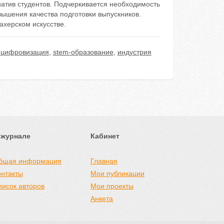
иатив студентов. Подчеркивается необходимость
ышения качества подготовки выпускников.
херском искусстве.
,
цифровизация
,
stem-образование
,
индустрия
 журнале
Кабинет
бщая информация
Главная
онтакты
Мои публикации
писок авторов
Мои проекты
Анкета