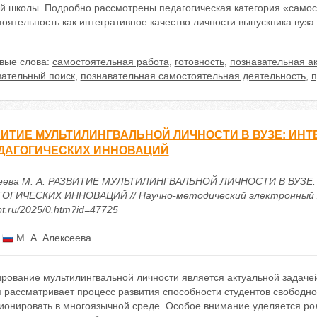
й школы. Подробно рассмотрены педагогическая категория «самос
оятельность как интегративное качество личности выпускника вуза.
вые слова:
самостоятельная работа
,
готовность
,
познавательная ак
вательный поиск
,
познавательная самостоятельная деятельность
,
п
ИТИЕ МУЛЬТИЛИНГВАЛЬНОЙ ЛИЧНОСТИ В ВУЗЕ: ИН
ДАГОГИЧЕСКИХ ИННОВАЦИЙ
еева М. А. РАЗВИТИЕ МУЛЬТИЛИНГВАЛЬНОЙ ЛИЧНОСТИ В ВУЗ
ОГИЧЕСКИХ ИННОВАЦИЙ // Научно-методический электронный журна
t.ru/2025/0.htm?id=47725
:
М. А. Алексеева
рование мультилингвальной личности является актуальной задаче
я рассматривает процесс развития способности студентов свободн
ионировать в многоязычной среде. Особое внимание уделяется ро