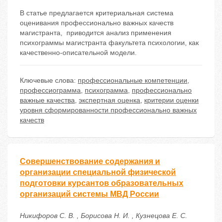
В статье предлагается критериальная система
оценивания профессионально важных качеств
магистранта, приводится анализ применения
психограммы магистранта факультета психологии, как
качественно-описательной модели.
Ключевые слова:
профессиональные компетенции
,
профессиограмма
,
психограмма
,
профессионально
важные качества
,
экспертная оценка
,
критерии оценки
уровня сформированности профессионально важных
качеств
Совершенствование содержания и
организации специальной физической
подготовки курсантов образовательных
организаций системы МВД России
Никифоров С. В. , Борисова Н. И. , Кузнецова Е. С.