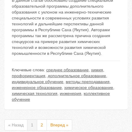
В данной статье обосновано создание специальной
образовательной программы дополнительного
образования с уклоном на инженерно-технические
специальности в современных условиях развития
технологий и дальнейшие перспективы данной
программы в Республике Саха (Якутия). Авторами
программы так же рассмотрена причина создания
спецкурсов на примере развития химических
технологий и возможности развития химической
промышленности в Республике Саха (Якутия).
Ключевые слова:
среднее образование
,
химия
,
профориентация
,
дополнительное образование
,
индивидуальное обучение
,
методы преподавания
,
инженерное образование
,
химическое образование
,
химическая технология
,
инженерия
,
коллективное
обучение
« Назад
1
2
Вперед »