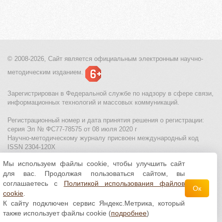
© 2008-2026, Сайт является
официальным электронным
научно-
методическим изданием.
Зарегистрирован в Федеральной службе по надзору в сфере связи,
информационных технологий и массовых коммуникаций.
Регистрационный номер и дата принятия решения о регистрации:
серия Эл № ФС77-78575 от 08 июля 2020 г
Научно-методическому журналу присвоен международный код
ISSN 2304-120X
Мы используем файлы cookie, чтобы улучшить сайт
МЦИТО
|
Школьные олимпиады и онлайн конкурсы для детей
|
для вас. Продолжая пользоваться сайтом, вы
Политика использования файлов cookie
|
Политика обработки и
защиты персональных данных
соглашаетесь с
Политикой использования файлов
Ок
cookie
.
Все материалы доступны по
лицензии Creative
К сайту подключен сервис Яндекс.Метрика, который
Commons С указанием авторства 4.0 Всемирная
.
также использует файлы cookie (
подробнее
)