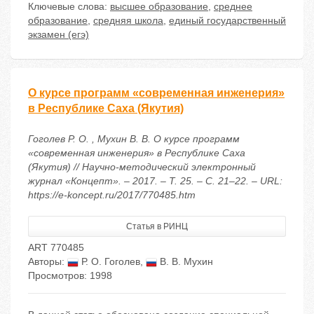
Ключевые слова:
высшее образование
,
среднее
образование
,
средняя школа
,
единый государственный
экзамен (егэ)
О курсе программ «современная инженерия»
в Республике Саха (Якутия)
Гоголев Р. О. , Мухин В. В. О курсе программ
«современная инженерия» в Республике Саха
(Якутия) // Научно-методический электронный
журнал «Концепт». – 2017. – Т. 25. – С. 21–22. – URL:
https://e-koncept.ru/2017/770485.htm
Статья в РИНЦ
ART 770485
Авторы:
Р. О. Гоголев
,
В. В. Мухин
Просмотров: 1998