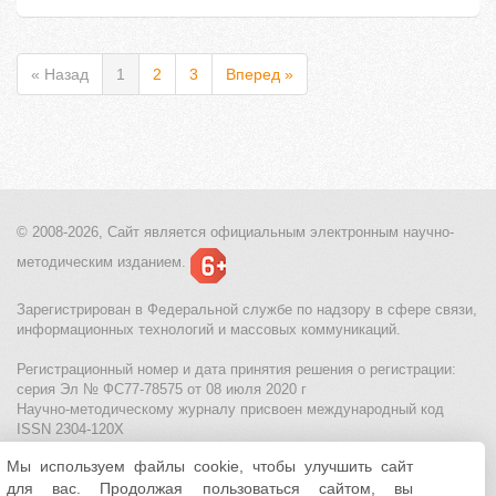
« Назад
1
2
3
Вперед »
© 2008-2026, Сайт является
официальным электронным
научно-
методическим изданием.
Зарегистрирован в Федеральной службе по надзору в сфере связи,
информационных технологий и массовых коммуникаций.
Регистрационный номер и дата принятия решения о регистрации:
серия Эл № ФС77-78575 от 08 июля 2020 г
Научно-методическому журналу присвоен международный код
ISSN 2304-120X
Мы используем файлы cookie, чтобы улучшить сайт
МЦИТО
|
Школьные олимпиады и онлайн конкурсы для детей
|
для вас. Продолжая пользоваться сайтом, вы
Политика использования файлов cookie
|
Политика обработки и