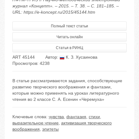
журнал «Концепт». – 2015. – Т. 38. – С. 181–185. –
URL: https://e-koncept.ru/2015/45144.htm
Полный текст статьи
Читать онлайн
Статья в РИНЦ
ART 45144
Автор:
К. З. Хусаинова
Просмотров: 4238
В статье рассматриваются задания, способствующие
развитию творческого воображения и фантазии,
которые можно применять на уроках литературного
чтения во 2 классе С. А. Есенин «Черемуха»
Ключевые слова:
чувства
,
фантазия
,
стихи
,
выразительное чтение
,
активизация творческого
воображения
,
эпитеты