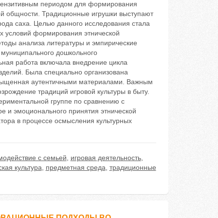
 сензитивным периодом для формирования
ой общности. Традиционные игрушки выступают
ода саха. Целью данного исследования стала
их условий формирования этнической
методы анализа литературы и эмпирические
е муниципального дошкольного
ьная работа включала внедрение цикла
зделий. Была специально организована
асыщенная аутентичными материалами. Важным
зрождение традиций игровой культуры в быту.
периментальной группе по сравнению с
ре и эмоционального принятия этнической
тора в процессе осмысления культурных
модействие с семьей
,
игровая деятельность
,
ская культура
,
предметная среда
,
традиционные
НОВАЦИОННЫЕ ПОДХОДЫ ВО