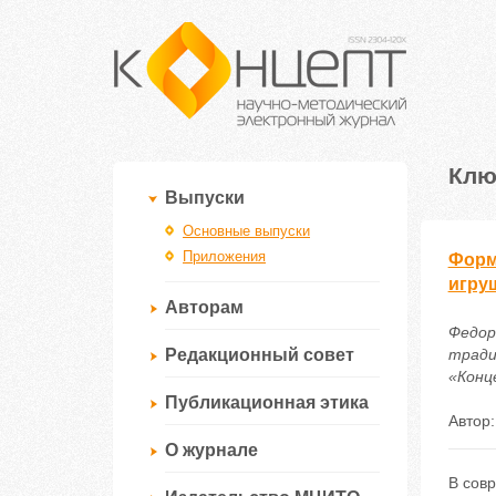
Клю
Выпуски
Основные выпуски
Приложения
Форм
игру
Авторам
Федор
Редакционный совет
тради
«Конце
Публикационная этика
Автор
О журнале
В сов