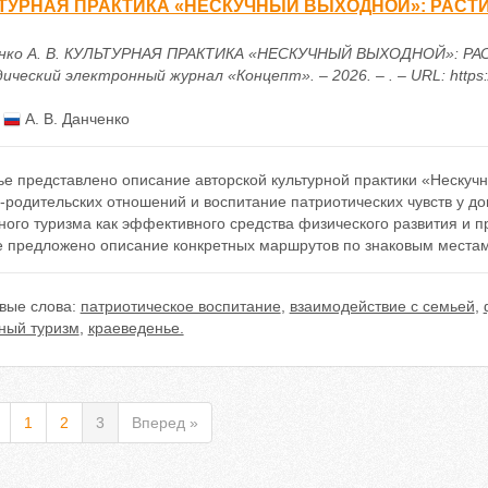
ТУРНАЯ ПРАКТИКА «НЕСКУЧНЫЙ ВЫХОДНОЙ»: РАСТ
нко А. В. КУЛЬТУРНАЯ ПРАКТИКА «НЕСКУЧНЫЙ ВЫХОДНОЙ»: РА
ческий электронный журнал «Концепт». – 2026. – . – URL: https:/
:
А. В. Данченко
тье представлено описание авторской культурной практики «Неску
-родительских отношений и воспитание патриотических чувств у д
ного туризма как эффективного средства физического развития и 
е предложено описание конкретных маршрутов по знаковым местам
вые слова:
патриотическое воспитание
,
взаимодействие с семьей
,
ный туризм
,
краеведенье.
1
2
3
Вперед »