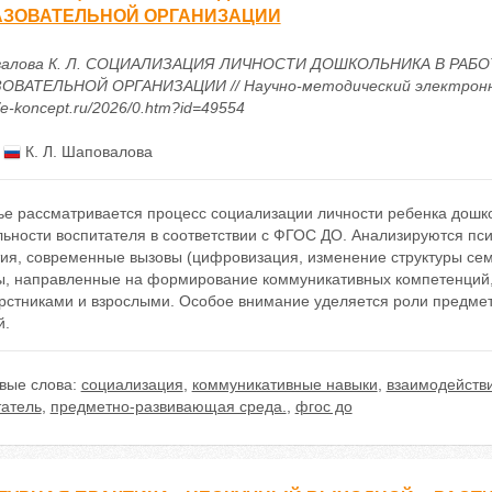
АЗОВАТЕЛЬНОЙ ОРГАНИЗАЦИИ
валова К. Л. СОЦИАЛИЗАЦИЯ ЛИЧНОСТИ ДОШКОЛЬНИКА В РА
ОВАТЕЛЬНОЙ ОРГАНИЗАЦИИ // Научно-методический электронный 
//e-koncept.ru/2026/0.htm?id=49554
:
К. Л. Шаповалова
тье рассматривается процесс социализации личности ребенка дошк
льности воспитателя в соответствии с ФГОС ДО. Анализируются пс
тия, современные вызовы (цифровизация, изменение структуры сем
ы, направленные на формирование коммуникативных компетенций,
ерстниками и взрослыми. Особое внимание уделяется роли предме
й.
вые слова:
социализация
,
коммуникативные навыки
,
взаимодействи
татель
,
предметно-развивающая среда.
,
фгос до