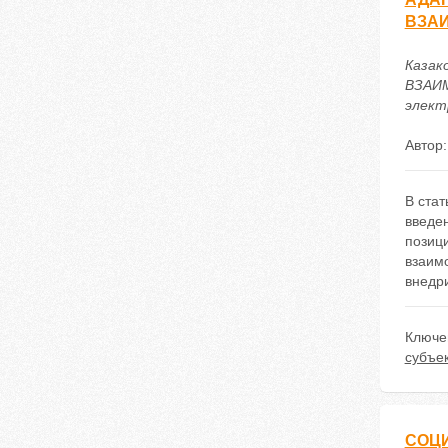
ВЗАИ
Казак
ВЗАИМ
электр
Автор
В стат
введе
позиц
взаим
внедр
Ключе
субъе
СОЦ