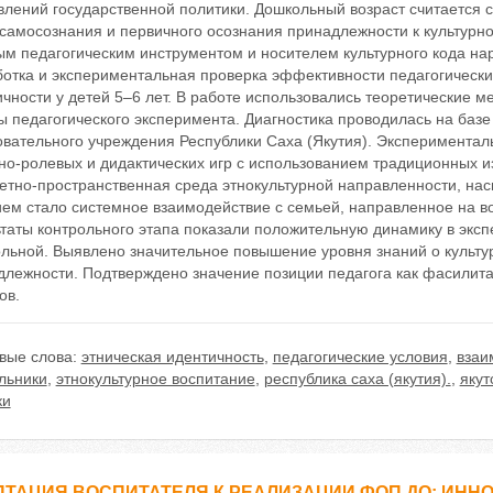
влений государственной политики. Дошкольный возраст считается
 самосознания и первичного осознания принадлежности к культурн
м педагогическим инструментом и носителем культурного кода нар
ботка и экспериментальная проверка эффективности педагогическ
чности у детей 5–6 лет. В работе использовались теоретические 
ы педагогического эксперимента. Диагностика проводилась на баз
овательного учреждения Республики Саха (Якутия). Экспериментал
но-ролевых и дидактических игр с использованием традиционных и
етно-пространственная среда этнокультурной направленности, н
ем стало системное взаимодействие с семьей, направленное на во
ьтаты контрольного этапа показали положительную динамику в экс
ольной. Выявлено значительное повышение уровня знаний о культу
длежности. Подтверждено значение позиции педагога как фасилита
ов.
вые слова:
этническая идентичность
,
педагогические условия
,
взаи
льники
,
этнокультурное воспитание
,
республика саха (якутия).
,
якут
ки
ТАЦИЯ ВОСПИТАТЕЛЯ К РЕАЛИЗАЦИИ ФОП ДО: ИН