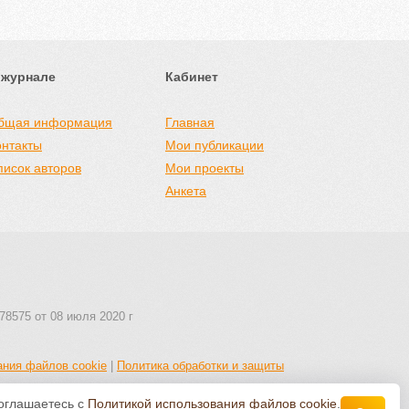
 журнале
Кабинет
бщая информация
Главная
онтакты
Мои публикации
писок авторов
Мои проекты
Анкета
78575 от 08 июля 2020 г
ания файлов cookie
|
Политика обработки и защиты
соглашаетесь с
Политикой использования файлов cookie
.