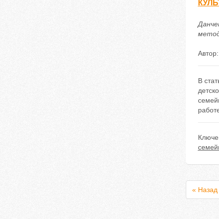
КУЛЬ
Данче
методи
Автор
В ста
детско
семей
работ
Ключе
семей
« Назад