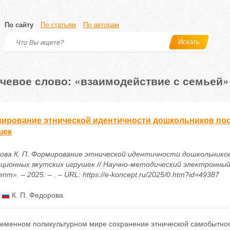
По сайту
По статьям
По авторам
Искать
чевое слово: «взаимодействие с семьей»
ирование этнической идентичности дошкольников пос
шек
ова К. П. Формирование этнической идентичности дошкольнико
ционных якутских игрушек // Научно-методический электронный
пт». – 2025. – . – URL: https://e-koncept.ru/2025/0.htm?id=49387
:
К. П. Федорова
ременном поликультурном мире сохранение этнической самобытнос