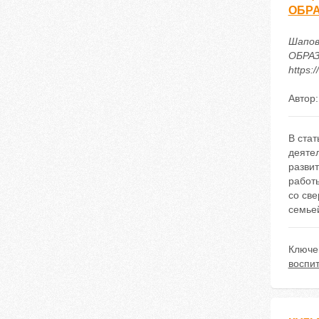
ОБР
Шапо
ОБРАЗ
https:
Автор
В ста
деяте
разви
работ
со св
семье
Ключе
воспи