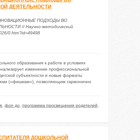
КОЙ ДЕЯТЕЛЬНОСТИ
 ИННОВАЦИОННЫЕ ПОДХОДЫ ВО
НОСТИ // Научно-методический
2026/0.htm?id=49498
льного образования к работе в условиях
анализирует изменение профессиональной
 детской субъектности и новые форматы
емам («фишкам»), позволяющим гармонично
я
,
фоп до
,
программа просвещения родителей
,
ОСПИТАТЕЛЯ ДОШКОЛЬНОЙ