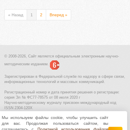
« Назад
1
2
Вперед »
© 2008-2026, Сайт является
официальным электронным
научно-
методическим изданием.
Зарегистрирован в Федеральной службе по надзору в сфере связи,
информационных технологий и массовых коммуникаций.
Регистрационный номер и дата принятия решения о регистрации:
серия Эл № ФС77-78575 от 08 июля 2020 г
Научно-методическому журналу присвоен международный код
ISSN 2304-120X
Мы используем файлы cookie, чтобы улучшить сайт
МЦИТО
|
Школьные олимпиады и онлайн конкурсы для детей
|
для вас. Продолжая пользоваться сайтом, вы
Политика использования файлов cookie
|
Политика обработки и
защиты персональных данных
соглашаетесь с
Политикой использования файлов