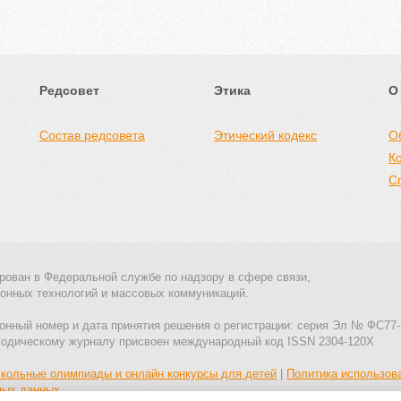
Редсовет
Этика
О
Состав редсовета
Этический кодекс
О
К
С
рован в Федеральной службе по надзору в сфере связи,
онных технологий и массовых коммуникаций.
онный номер и дата принятия решения о регистрации: серия Эл № ФС77-
тодическому журналу присвоен международный код ISSN 2304-120X
кольные олимпиады и онлайн конкурсы для детей
|
Политика использов
ных данных