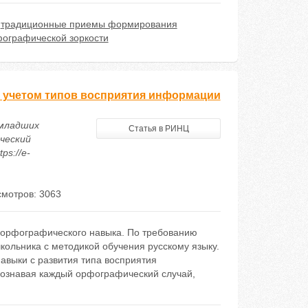
,
традиционные приемы формирования
ографической зоркости
 учетом типов восприятия информации
 младших
Статья в РИНЦ
ческий
ps://e-
мотров: 3063
и орфографического навыка. По требованию
кольника с методикой обучения русскому языку.
авыки с развития типа восприятия
осознавая каждый орфографический случай,