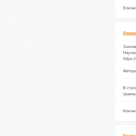
Ключе
Амер
Зиновь
Научн
https:
Автор
В ста
грамм
Ключе