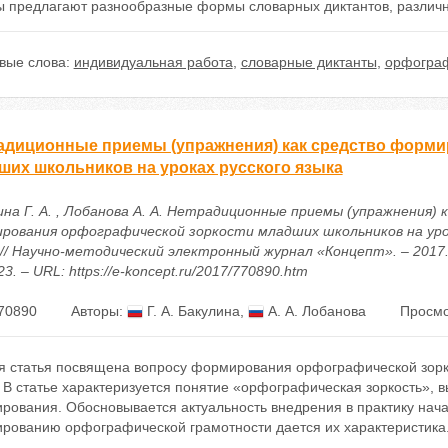
ы предлагают разнообразные формы словарных диктантов, различ
вые слова:
индивидуальная работа
,
словарные диктанты
,
орфогра
адиционные приемы (упражнения) как средство форми
ших школьников на уроках русского языка
ина Г. А. , Лобанова А. А. Нетрадиционные приемы (упражнения) 
рования орфографической зоркости младших школьников на уро
// Научно-методический электронный журнал «Концепт». – 2017. –
3. – URL: https://e-koncept.ru/2017/770890.htm
70890
Авторы:
Г. А. Бакулина
,
А. А. Лобанова
Просмо
я статья посвящена вопросу формирования орфографической зорко
. В статье характеризуется понятие «орфографическая зоркость»,
рования. Обосновывается актуальность внедрения в практику нач
рованию орфографической грамотности дается их характеристика