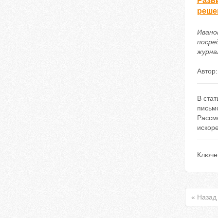
Разв
реше
Ивано
посре
журнал
Автор
В ста
письм
Рассм
искор
Ключе
« Назад