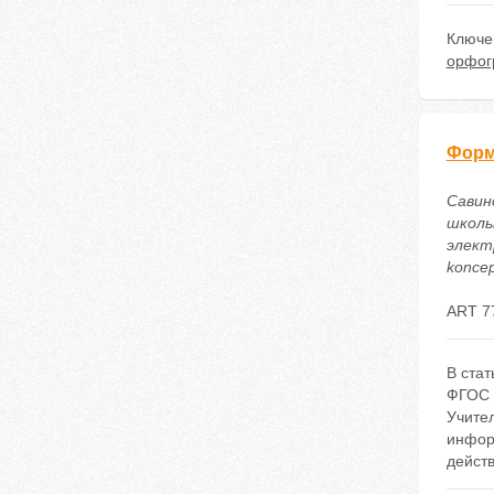
Ключе
орфог
Форм
Савин
школь
электр
koncep
ART 7
В ста
ФГОС п
Учите
инфор
действ