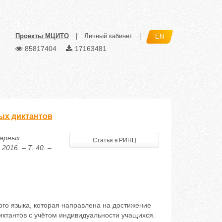
Проекты МЦИТО
|
Личный кабинет
|
EN
85817404
17163481
ых диктантов
варных
Статья в РИНЦ
016. – Т. 40. –
ого языка, которая направлена на достижение
ктантов с учётом индивидуальности учащихся.