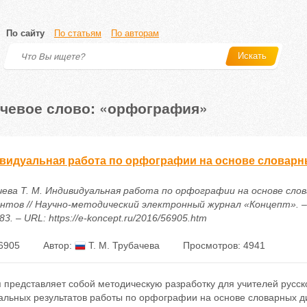
По сайту
По статьям
По авторам
Искать
чевое слово: «орфография»
видуальная работа по орфографии на основе словарн
чева Т. М. Индивидуальная работа по орфографии на основе сло
нтов // Научно-методический электронный журнал «Концепт». – 2
83. – URL: https://e-koncept.ru/2016/56905.htm
6905
Автор:
Т. М. Трубачева
Просмотров: 4941
 представляет собой методическую разработку для учителей русск
альных результатов работы по орфографии на основе словарных ди