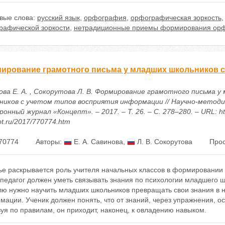
вые слова:
русский язык
,
орфография
,
орфографическая зоркость
рафической зоркости
,
нетрадиционные приемы формирования орф
ирование грамотного письма у младших школьников с
ова Е. А. , Сокорутова Л. В. Формирование грамотного письма у
ников с учетом типов восприятия информации // Научно-методи
онный журнал «Концепт». – 2017. – Т. 26. – С. 278–280. – URL: htt
t.ru/2017/770774.htm
70774
Авторы:
Е. А. Савинова
,
Л. В. Сокорутова
Прос
тье раскрывается роль учителя начальных классов в формировани
едагог должен уметь связывать знания по психологии младшего ш
лю нужно научить младших школьников превращать свои знания в н
мации. Ученик должен понять, что от знаний, через упражнения, 
уя по правилам, он приходит, наконец, к овладению навыком.