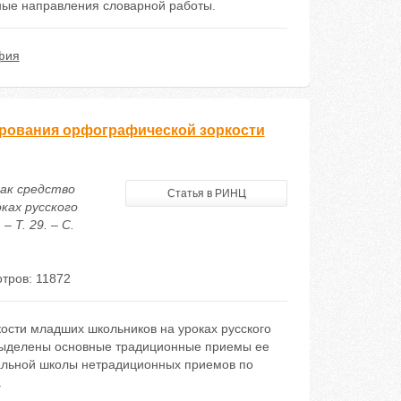
ные направления словарной работы.
фия
рования орфографической зоркости
как средство
Статья в РИНЦ
ках русского
 Т. 29. – С.
тров: 11872
сти младших школьников на уроках русского
 выделены основные традиционные приемы ее
альной школы нетрадиционных приемов по
.