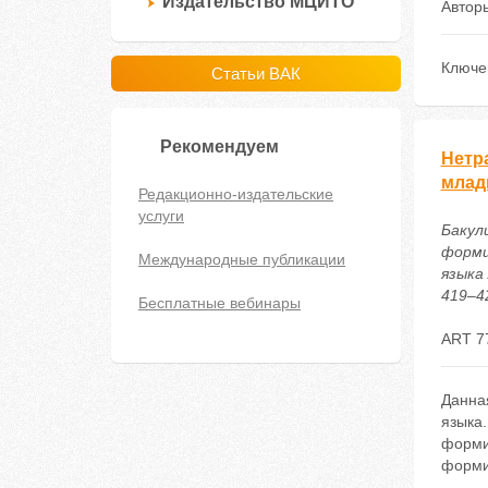
Издательство МЦИТО
Автор
Ключе
Статьи ВАК
Рекомендуем
Нетр
млад
Редакционно-издательские
услуги
Бакул
форми
Международные публикации
языка 
419–42
Бесплатные вебинары
ART 7
Данна
языка
форми
форми