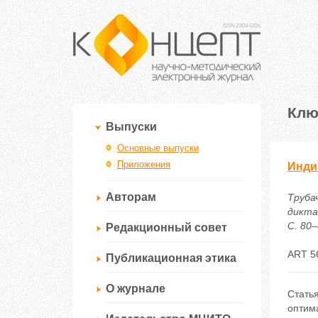
Клю
Выпуски
Основные выпуски
Приложения
Инди
Авторам
Труба
дикта
С. 80–
Редакционный совет
ART 5
Публикационная этика
О журнале
Статья
оптим