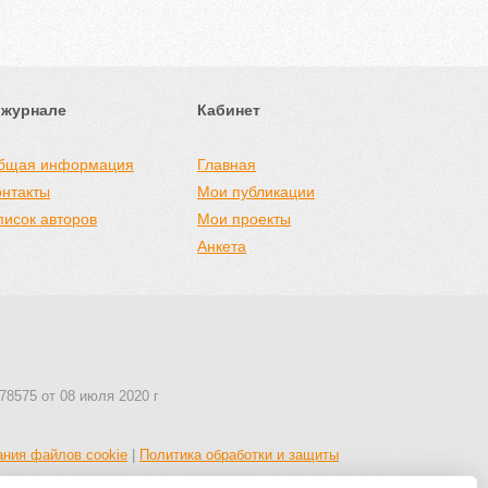
 журнале
Кабинет
бщая информация
Главная
онтакты
Мои публикации
писок авторов
Мои проекты
Анкета
78575 от 08 июля 2020 г
ания файлов cookie
|
Политика обработки и защиты