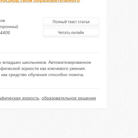
посредством образовательного
ков
Полный текст статьи
ктронный
24409
Читать онлайн
 у младших школьников. Автоматизированное
фической зоркости как ключевого умения.
как средство обучения способно помочь
фическая зоркость
,
образовательное решение