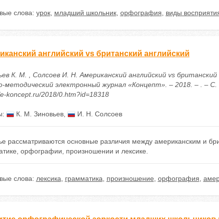
вые слова:
урок
,
младший школьник
,
орфография
,
виды восприяти
иканский английский vs британский английский
ев К. М. , Солсоев И. Н. Американский английский vs британский 
о-методический электронный журнал «Концепт». – 2018. – . – С. 
//e-koncept.ru/2018/0.htm?id=18318
ы:
К. М. Зиновьев
,
И. Н. Солсоев
тье рассматриваются основные различия между американским и бри
атике, орфографии, произношении и лексике.
вые слова:
лексика
,
грамматика
,
произношение
,
орфография
,
амер