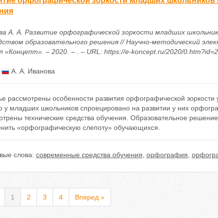
итие орфографической зоркости младших школьников 
ния
ва А. А. Развитие орфографической зоркости младших школьни
дством образовательного решения // Научно-методический эле
 «Концепт». – 2020. – . – URL: https://e-koncept.ru/2020/0.htm?id=
:
А. А. Иванова
тье рассмотрены особенности развития орфографической зоркости
о у младших школьников спроецировано на развитии у них орфогра
отрены технические средства обучения. Образовательное решение 
енить «орфографическую слепоту» обучающихся.
вые слова:
современные средства обучения
,
орфография
,
орфогра
1
2
3
4
Вперед »