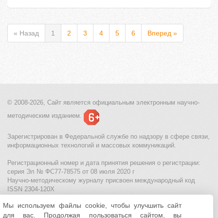
« Назад
1
2
3
4
5
6
Вперед »
© 2008-2026, Сайт является
официальным электронным
научно-
методическим изданием.
Зарегистрирован в Федеральной службе по надзору в сфере связи,
информационных технологий и массовых коммуникаций.
Регистрационный номер и дата принятия решения о регистрации:
серия Эл № ФС77-78575 от 08 июля 2020 г
Научно-методическому журналу присвоен международный код
ISSN 2304-120X
Мы используем файлы cookie, чтобы улучшить сайт
МЦИТО
|
Школьные олимпиады и онлайн конкурсы для детей
|
для вас. Продолжая пользоваться сайтом, вы
Политика использования файлов cookie
|
Политика обработки и