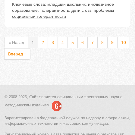
Ключевые слова:
младший школьник
,
инклюзивное
образование
,
толерантность
,
дети с овз
,
проблемы
социальной толерантности
« Назад
1
2
3
4
5
6
7
8
9
10
Вперед »
© 2008-2026, Сайт является
официальным электронным
научно-
методическим изданием.
Зарегистрирован в Федеральной службе по надзору в сфере связи,
информационных технологий и массовых коммуникаций.
Регистрационный номер и дата принятия решения о регистрации: