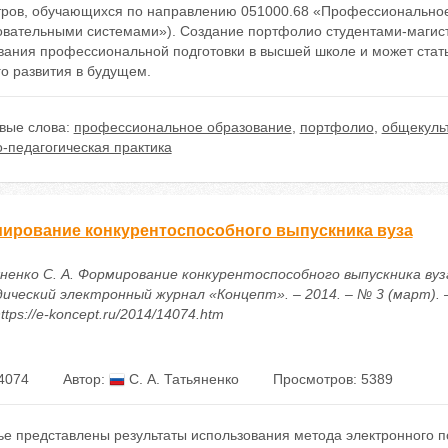
тров, обучающихся по направлению 051000.68 «Профессиональное
овательными системами»). Создание портфолио студентами-магис
вания профессиональной подготовки в высшей школе и может стат
о развития в будущем.
вые слова:
профессиональное образование
,
портфолио
,
общекуль
-педагогическая практика
ирование конкурентоспособного выпускника вуза
ненко С. А. Формирование конкурентоспособного выпускника вуза
ический электронный журнал «Концепт». – 2014. – № 3 (март). –
ttps://e-koncept.ru/2014/14074.htm
4074
Автор:
С. А. Татьяненко
Просмотров: 5389
тье представлены результаты использования метода электронного 