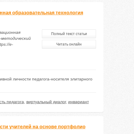
ная образовательная технология
вационная
Полный текст статьи
-методический
ps://e-
Читать онлайн
ивной личности педагога-носителя элитарного
ть педагога
,
виртуальный диалог
,
инвариант
сти учителей на основе портфолио