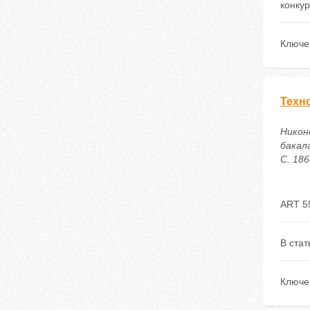
конкур
Ключе
Техн
Никон
бакал
С. 186
ART 5
В ста
Ключе