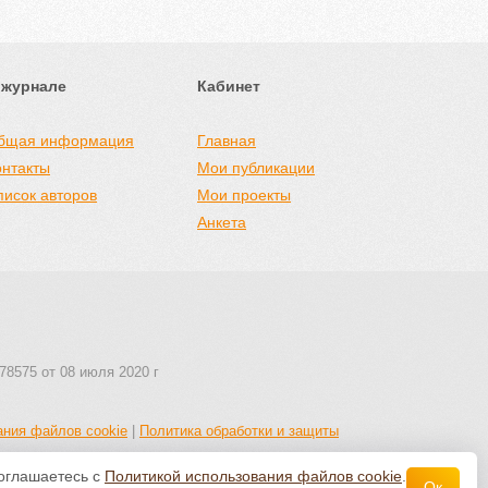
 журнале
Кабинет
бщая информация
Главная
онтакты
Мои публикации
писок авторов
Мои проекты
Анкета
78575 от 08 июля 2020 г
ания файлов cookie
|
Политика обработки и защиты
соглашаетесь с
Политикой использования файлов cookie
.
Ок