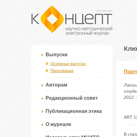
Клю
Выпуски
Основные выпуски
Приложения
Порт
Авторам
Лапши
студе
2012. 
Редакционный совет
Публикационная этика
ART 1
О журнале
В стат