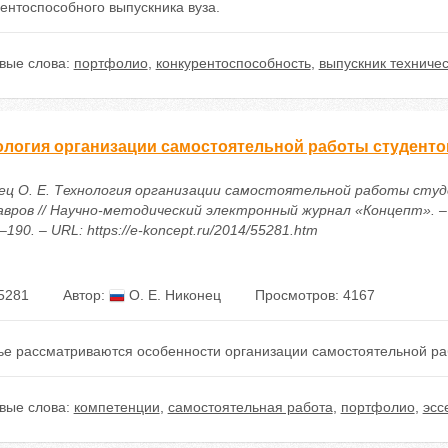
ентоспособного выпускника вуза.
вые слова:
портфолио
,
конкурентоспособность
,
выпускник техничес
ология организации самостоятельной работы студенто
ец О. Е. Технология организации самостоятельной работы сту
авров // Научно-методический электронный журнал «Концепт». – 2
–190. – URL: https://e-koncept.ru/2014/55281.htm
5281
Автор:
О. Е. Никонец
Просмотров: 4167
тье рассматриваются особенности организации самостоятельной ра
вые слова:
компетенции
,
самостоятельная работа
,
портфолио
,
эсс