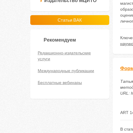
Издательство МЦИТО
магис
образ
оцени
Статьи ВАК
личног
Ключе
Рекомендуем
научно
Редакционно-издательские
услуги
Форм
Международные публикации
Татья
Бесплатные вебинары
метод
URL: h
ART 1
В ста