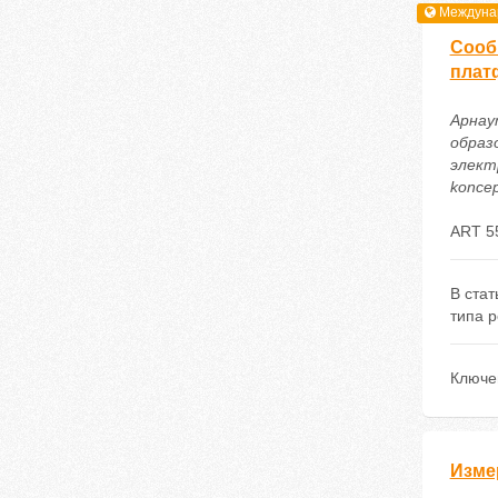
Междунар
Cооб
плат
Арнау
образ
электр
koncep
ART 5
В ста
типа р
Ключе
Изме