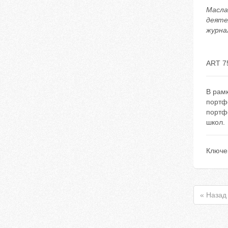
Масла
деяте
журнал
ART 7
В рам
портф
портф
школ.
Ключе
« Назад