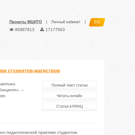
Проекты МЦИТО
|
Личный кабинет
|
EN
85887813
17177563
ики студентов-магистров
рактики
Полный текст статьи
Концепт». –
htm
Читать онлайн
Статья в РИНЦ
но-педагогической практики студентов-