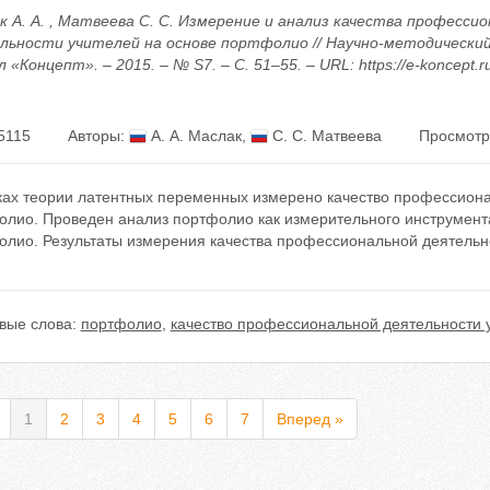
к А. А. , Матвеева С. С. Измерение и анализ качества професси
льности учителей на основе портфолио // Научно-методически
 «Концепт». – 2015. – № S7. – С. 51–55. – URL: https://e-koncept.
5115
Авторы:
А. А. Маслак
,
С. С. Матвеева
Просмотр
ках теории латентных переменных измерено качество профессиона
олио. Проведен анализ портфолио как измерительного инструмент
олио. Результаты измерения качества профессиональной деятельн
вые слова:
портфолио
,
качество профессиональной деятельности 
1
2
3
4
5
6
7
Вперед »