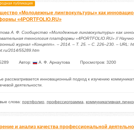
одная публикация
щество «Молодежные лингвокультуры» как инновацион
формы «4PORTFOLIO.RU»
това А. Ф. Cообщество «Молодежные лингвокультуры» как инно
овательная технология платформы «4PORTFOLIO.RU» // Научно
онный журнал «Концепт». – 2014. – Т. 25. – С. 226–230. – URL: htt
t.ru/2014/55289.htm
5289
Автор:
А. Ф. Арнаутова
Просмотров: 3200
тье рассматривается инновационный подход к изучению коммуникат
ечевой деятельности.
вые слова:
портфолио
,
профессиограмма
,
коммуникативная личнос
рение и анализ качества профессиональной деятельно