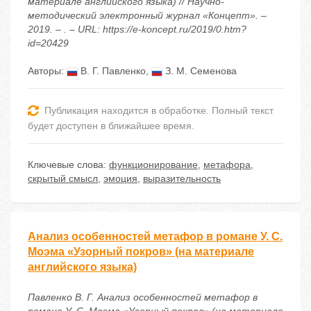
материале английского языка) // Научно-
методический электронный журнал «Концепт». –
2019. – . – URL: https://e-koncept.ru/2019/0.htm?
id=20429
Авторы:
В. Г. Павленко
,
З. М. Семенова
Публикация находится в обработке. Полный текст
будет доступен в ближайшее время.
Ключевые слова:
функционирование
,
метафора
,
скрытый смысл
,
эмоция
,
выразительность
Анализ особенностей метафор в романе У. С.
Моэма «Узорный покров» (на материале
английского языка)
Павленко В. Г. Анализ особенностей метафор в
романе У. С. Моэма «Узорный покров» (на материале