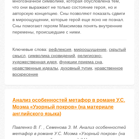
многозначной символике, которая обусловлена тем,
что они выражают не только состояние героя, но и
авторскую концепцию. Сны позволяют показать сдвиги
в мироощущении, которые герой еще ясно не познал.
Сны помогают героям Максимова понять внутренние
перемены, происшедшие с ними.
Ключевые слова:
рефлексия
,
мироощущение
,
скрытый
смысл
,
символика сновидений
,
религиозно-
художественная идея
,
функции приема сна
,
нравственные идеалы
,
духовный тупик
,
нравственное
воскресение
Анализ особенностей метафор в романе У.С.
Моэма «Узорный покров» (на материале
английского языка)
Павленко В. Г. , Семенова З. М. Анализ особенностей
метафор в романе У.С. Моэма «Узорный покров» (на