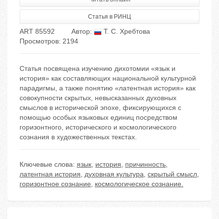
Статья в РИНЦ
ART 85592
Автор:
Т. С. Хребтова
Просмотров: 2194
Статья посвящена изучению дихотомии «язык и
история» как составляющих национальной культурной
парадигмы, а также понятию «латентная история» как
совокупности скрытых, невысказанных духовных
смыслов в исторической эпохе, фиксирующихся с
помощью особых языковых единиц посредством
горизонтного, исторического и космологического
сознания в художественных текстах.
Ключевые слова:
язык
,
история
,
причинность
,
латентная история
,
духовная культура
,
скрытый смысл
,
горизонтное сознание
,
космологическое сознание.