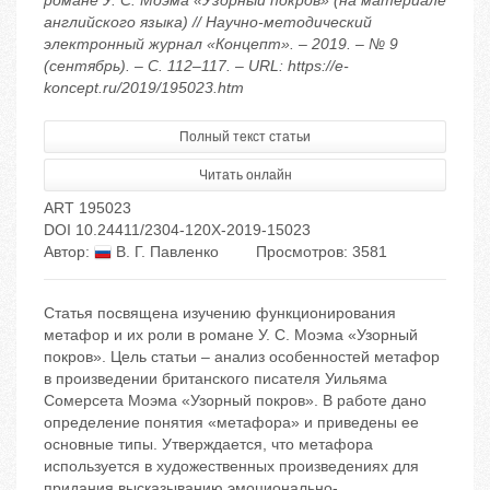
английского языка) // Научно-методический
электронный журнал «Концепт». – 2019. – № 9
(сентябрь). – С. 112–117. – URL: https://e-
koncept.ru/2019/195023.htm
Полный текст статьи
Читать онлайн
ART 195023
DOI 10.24411/2304-120X-2019-15023
Автор:
В. Г. Павленко
Просмотров: 3581
Статья посвящена изучению функционирования
метафор и их роли в романе У. С. Моэма «Узорный
покров». Цель статьи – анализ особенностей метафор
в произведении британского писателя Уильяма
Сомерсета Моэма «Узорный покров». В работе дано
определение понятия «метафора» и приведены ее
основные типы. Утверждается, что метафора
используется в художественных произведениях для
придания высказыванию эмоционально-