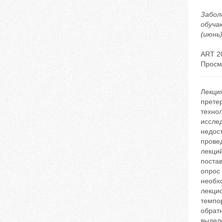
Забол
обуча
(июнь)
ART 2
Просм
Лекци
прете
технол
иссле
недост
прове
лекций
поста
опрос 
необхо
лекцио
темпор
обрат
выделе