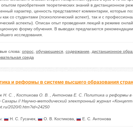
 опытом приобретения теоретических знаний в дистанционном ре
енный характер, ценность представляют комментарии, которые п
 как со студентами (психологический аспект), так и с профессион
ический аспекты). Описан опыт проведения лекций в режиме онлай
нционную форму обучения. В выводах предлагаются рекомендации
ейшего исследования.
вые слова:
опрос
,
обучающиеся
,
содержание
,
дистанционное обра
овательная среда
тика и реформы в системе высшего образования стра
ек Н. С. , Костикова О. В. , Антонова Е. С. Политика и реформы
Сахары // Научно-методический электронный журнал «Концепт». – 
t.ru/2020/0.htm?id=24250
ы:
Н. С. Гусачек
,
О. В. Костикова
,
Е. С. Антонова