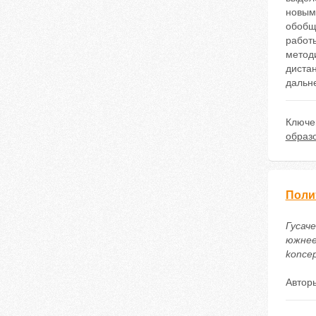
новым
обобщ
работы
метод
диста
дальн
Ключе
образ
Поли
Гусач
южнее 
koncep
Автор