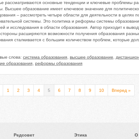
тье рассматриваются основные тенденции и ключевые проблемы ра
ы. Высшее образование имеет ключевое значение для политическог
ования – рассмотреть четыре области для деятельности в целях п
овательной системы. Это политика и реформы системы образовани
ей и исследования в области образования. Автор приходит к вывод
 стороны расширяются возможности получения образования разным
ования сталкивается с большим количеством проблем, которые до
вые слова:
система образования
,
высшее образование
,
дистанцио
тие образования
,
реформы образования
1
2
3
4
5
6
7
8
9
10
Вперед »
Редсовет
Этика
О