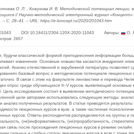
отнева О. Л. , Кожухова И. В. Методический потенциал лекции: в
ющихся // Научно-методический электронный журнал «Концепт». 
. – С. 28–41. – URL: https://e-koncept.ru/2020/201043.htm
01043
DOI 10.24411/2304-120X-2020-11043
Авторы:
О. 
отров: 2657
я, будучи классической формой преподнесения информации большой
рпевает изменения. Основные новшества касаются внедрения эл
огий. Анализ отечественной и зарубежной литературы позволяет с
дованиях базовый вопрос о методическом потенциале лекционных 
аточно. В связи с этим на факультете лингвистики и перевода Чел
ден опрос среди обучающихся II–V курсов, выявляющий основные 
. Цель исследования состоит в выявлении методического потенциа
вленной цели авторами использовались следующие методы: анализ
и анализ полученных результатов. В статье приводятся результа
димости лекционных курсов в вузе, а также частичная психологиче
нных курсов. Ответы респондентов распределяются на группы и по
альность, (не)информативность, (не)проработанность, стереотипн
ная связь после прохождения лекционных курсов в режиме онлайн.
нии сильных и слабых сторон лекционных курсов в вузе с точки з