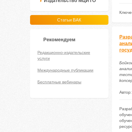
Издательство МЦИТО
Ключе
Статьи ВАК
Разр
Рекомендуем
анал
госу
Редакционно-издательские
услуги
Бойко
анали
Международные публикации
тестир
koncep
Бесплатные вебинары
Автор
Разра
обучен
обучен
ресурс