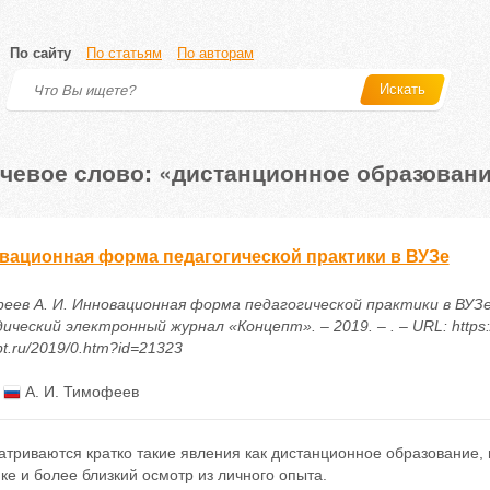
По сайту
По статьям
По авторам
Искать
чевое слово: «дистанционное образован
вационная форма педагогической практики в ВУЗе
еев А. И. Инновационная форма педагогической практики в ВУЗе 
ческий электронный журнал «Концепт». – 2019. – . – URL: https:/
t.ru/2019/0.htm?id=21323
:
А. И. Тимофеев
триваются кратко такие явления как дистанционное образование, 
ке и более близкий осмотр из личного опыта.