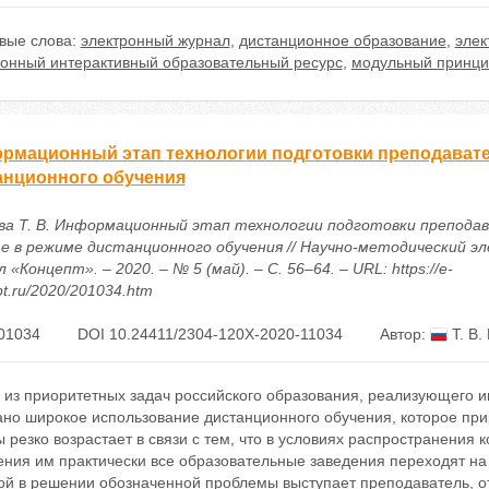
вые слова:
электронный журнал
,
дистанционное образование
,
элек
ронный интерактивный образовательный ресурс
,
модульный принци
рмационный этап технологии подготовки преподавател
анционного обучения
ва Т. В. Информационный этап технологии подготовки преподав
е в режиме дистанционного обучения // Научно-методический э
 «Концепт». – 2020. – № 5 (май). – С. 56–64. – URL: https://e-
t.ru/2020/201034.htm
01034
DOI 10.24411/2304-120X-2020-11034
Автор:
Т. В.
 из приоритетных задач российского образования, реализующего
ано широкое использование дистанционного обучения, которое при
 резко возрастает в связи с тем, что в условиях распространения 
ения им практически все образовательные заведения переходят н
й в решении обозначенной проблемы выступает преподаватель, от 