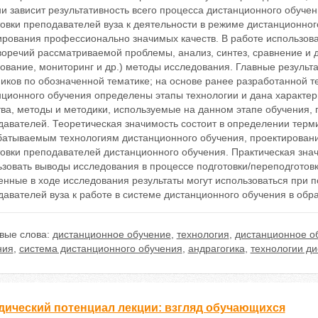
и зависит результативность всего процесса дистанционного обуче
овки преподавателей вуза к деятельности в режиме дистанционно
рования профессионально значимых качеств. В работе использова
оречий рассматриваемой проблемы, анализ, синтез, сравнение и др
ование, мониторинг и др.) методы исследования. Главные результ
иков по обозначенной тематике; на основе ранее разработанной т
нционного обучения определены этапы технологии и дана характе
ва, методы и методики, используемые на данном этапе обучения, 
авателей. Теоретическая значимость состоит в определении терми
батываемым технологиям дистанционного обучения, проектирован
товки преподавателей дистанционного обучения. Практическая зна
ьзовать выводы исследования в процессе подготовки/переподготов
енные в ходе исследования результаты могут использоваться при
авателей вуза к работе в системе дистанционного обучения в обр
вые слова:
дистанционное обучение
,
технология
,
дистанционное о
ния
,
система дистанционного обучения
,
андрагогика
,
технологии д
дический потенциал лекции: взгляд обучающихся