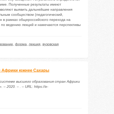
жиме. Полученные результаты имеют
озволяют выявить дальнейшие направления
альным сообществом (педагогический,
н в рамках общероссийского перехода на
 по ведению лекций и намечаются перспективы
зование
,
форма
,
лекция
,
вузовская
н Африки южнее Сахары
 в системе высшего образования стран Африки
2020. – . – URL: https://e-