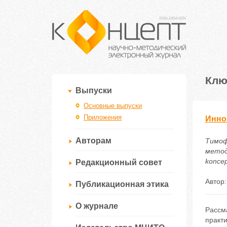
Клю
Выпуски
Основные выпуски
Приложения
Инно
Авторам
Тимоф
методи
koncep
Редакционный совет
Автор
Публикационная этика
О журнале
Рассма
практи