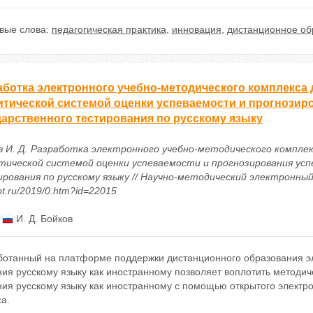
вые слова:
педагогическая практика
,
инновация
,
дистанционное об
аботка электронного учебно-методического комплекса 
итической системой оценки успеваемости и прогнозир
дарственного тестирования по русскому языку
в И. Д. Разработка электронного учебно-методического компле
тической системой оценки успеваемости и прогнозирования ус
ования по русскому языку // Научно-методический электронный жу
t.ru/2019/0.htm?id=22015
:
И. Д. Бойков
ботанный на платформе поддержки дистанционного образования э
ия русскому языку как иностранному позволяет воплотить методич
ия русскому языку как иностранному с помощью открытого электро
а.