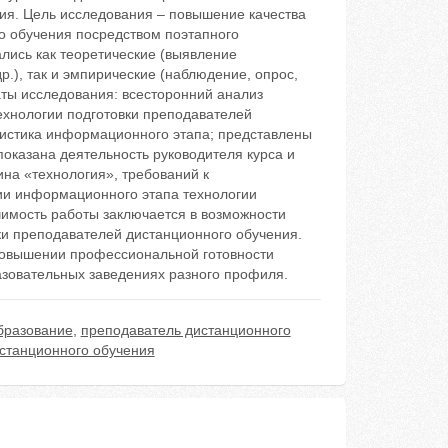
ния. Цель исследования – повышение качества
го обучения посредством поэтапного
лись как теоретические (выявление
.), так и эмпирические (наблюдение, опрос,
аты исследования: всесторонний анализ
ехнологии подготовки преподавателей
ристика информационного этапа; представлены
показана деятельность руководителя курса и
на «технология», требований к
ии информационного этапа технологии
чимость работы заключается в возможности
ки преподавателей дистанционного обучения.
 повышении профессиональной готовности
азовательных заведениях разного профиля.
бразование
,
преподаватель дистанционного
истанционного обучения