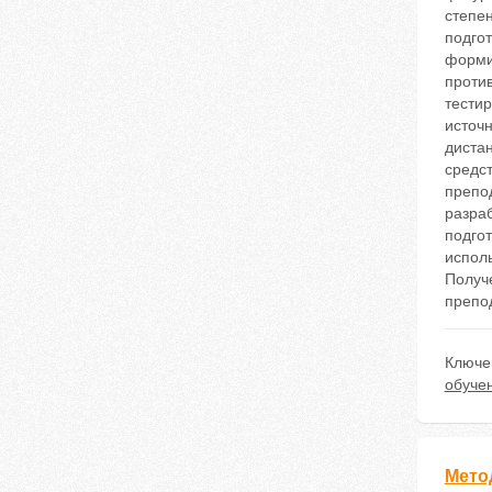
степен
подгот
форми
против
тестир
источн
диста
средст
препод
разра
подго
испол
Получ
препод
Ключе
обуче
Мето