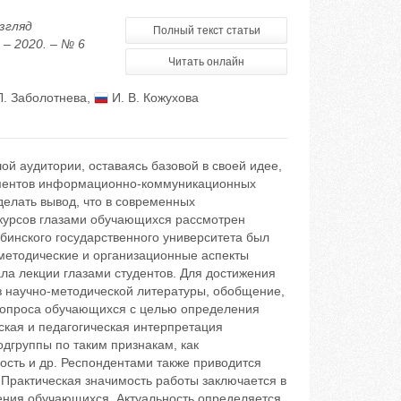
згляд
Полный текст статьи
– 2020. – № 6
Читать онлайн
Л. Заболотнева
,
И. В. Кожухова
 аудитории, оставаясь базовой в своей идее,
ементов информационно-коммуникационных
делать вывод, что в современных
курсов глазами обучающихся рассмотрен
ябинского государственного университета был
методические и организационные аспекты
ла лекции глазами студентов. Для достижения
 научно-методической литературы, обобщение,
ты опроса обучающихся с целью определения
ская и педагогическая интерпретация
дгруппы по таким признакам, как
ость и др. Респондентами также приводится
 Практическая значимость работы заключается в
рения обучающихся. Актуальность определяется