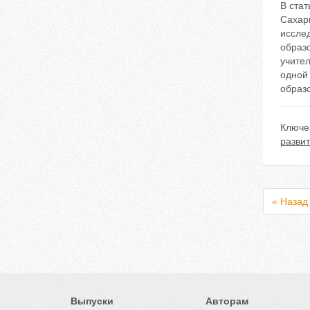
В ста
Сахар
исслед
образ
учител
одной
образ
Ключе
разви
« Назад
Выпуски
Авторам