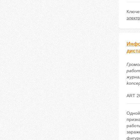
Ключе
элект
Инфо
дист
Громо
работ
журнал
koncep
ART 2
Одной
призн
работы
зараж
фигуро