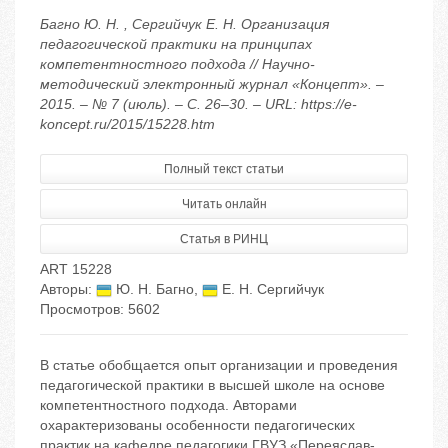
Багно Ю. Н. , Сергийчук Е. Н. Организация
педагогической практики на принципах
компетентностного подхода // Научно-
методический электронный журнал «Концепт». –
2015. – № 7 (июль). – С. 26–30. – URL: https://e-
koncept.ru/2015/15228.htm
Полный текст статьи
Читать онлайн
Статья в РИНЦ
ART 15228
Авторы:
Ю. Н. Багно
,
Е. Н. Сергийчук
Просмотров: 5602
В статье обобщается опыт организации и проведения
педагогической практики в высшей школе на основе
компетентностного подхода. Авторами
охарактеризованы особенности педагогических
практик на кафедре педагогики ГВУЗ «Переяслав-