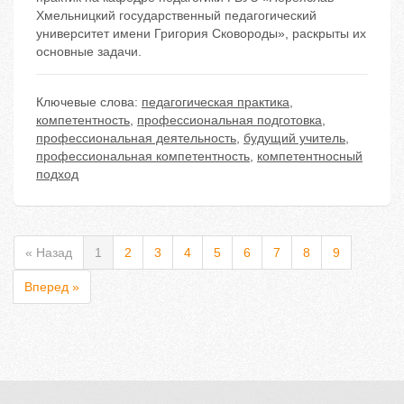
Хмельницкий государственный педагогический
университет имени Григория Сковороды», раскрыты их
основные задачи.
Ключевые слова:
педагогическая практика
,
компетентность
,
профессиональная подготовка
,
профессиональная деятельность
,
будущий учитель
,
профессиональная компетентность
,
компетентносный
подход
« Назад
1
2
3
4
5
6
7
8
9
Вперед »