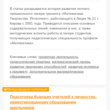
В статье раскрывается история развития летнего
пришкольного лагеря-тренинга «Математика.
Творчество. Интеллект», работающего в Лицее № 21 г.
Кирова с 2001 года. Приводится описание основных
содержательных линий, изменения в них, а также
методические аспекты работы в лагере студентов,
получающих педагогическую специальность профиля
«Математика».
Ключевые слова:
проектная деятельность
,
педагогическая практика
,
математический лагерь
,
развитие творческих способностей
,
развитие интереса
к предмету
,
дополнительное математическое
образование
Международная публикация
Подготовка будущих учителей к личностно-
ориентированному образованию
школьников