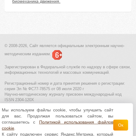
биомеханика движения.
© 2008-2026, Сайт является
официальным электронным
научно-
методическим изданием.
Зарегистрирован в Федеральной службе по надзору в сфере связи,
информационных технологий и массовых коммуникаций.
Регистрационный номер и дата принятия решения о регистрации:
серия Эл № ФС77-78575 от 08 июля 2020 г
Научно-методическому журналу присвоен международный код
ISSN 2304-120X
Мы используем файлы cookie, чтобы улучшить сайт
МЦИТО
|
Школьные олимпиады и онлайн конкурсы для детей
|
для вас. Продолжая пользоваться сайтом, вы
Политика использования файлов cookie
|
Политика обработки и
защиты персональных данных
соглашаетесь с
Политикой использования файлов
Ок
cookie
.
Все материалы доступны по
лицензии Creative
К сайту подключен сервис Яндекс.Метрика, который