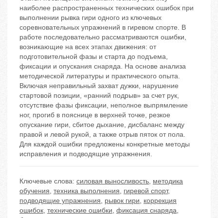
наиболее распространенных технических ошибок при
выполнении рывка гири одного из ключевых
соревновательных упражнений в гиревом спорте. В
работе последовательно рассматриваются ошибки,
возникающие на всех этапах движения: от
подготовительной фазы и старта до подъема,
фиксации и опускания снаряда. На основе анализа
методической литературы и практического опыта.
Включая неправильный захват дужки, нарушение
стартовой позиции, «ранний подрыв» за счет рук,
отсутствие фазы фиксации, неполное выпрямление
ног, прогиб в пояснице в верхней точке, резкое
опускание гири, сбитое дыхание, дисбаланс между
правой и левой рукой, а также отрыв пяток от пола.
Для каждой ошибки предложены конкретные методы
исправления и подводящие упражнения.
Ключевые слова:
силовая выносливость
,
методика
обучения
,
техника выполнения
,
гиревой спорт
,
подводящие упражнения
,
рывок гири
,
коррекция
ошибок
,
технические ошибки
,
фиксация снаряда
,