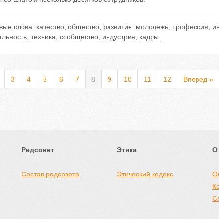
вые слова:
качество
,
общество
,
развитие
,
молодежь
,
профессия
,
и
альность
,
техника
,
сообщество
,
индустрия
,
кадры.
3
4
5
6
7
8
9
10
11
12
Вперед »
Редсовет
Этика
О
Состав редсовета
Этический кодекс
О
К
С