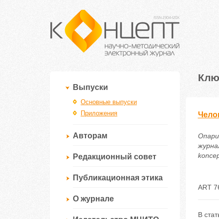
Клю
Выпуски
Основные выпуски
Приложения
Чело
Авторам
Опари
журнал
koncep
Редакционный совет
Публикационная этика
ART 7
О журнале
В стат