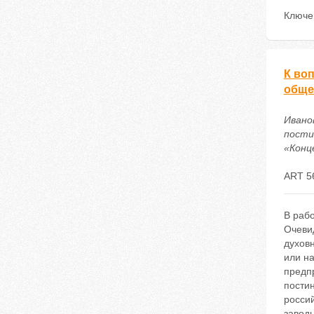
Ключе
К во
обще
Ивано
пости
«Конце
ART 5
В раб
Очевид
духов
или н
предп
пости
росси
заводы