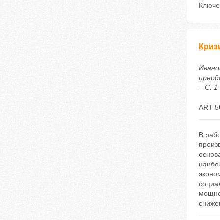
Ключе
Криз
Ивано
преод
– С. 1
ART 5
В рабо
произ
основа
наибо
эконо
социа
мощно
сниже