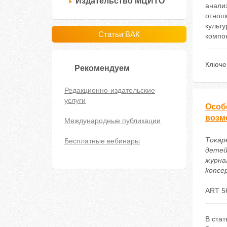
Издательство МЦИТО
анализ
отнош
культ
Статьи ВАК
компон
Ключе
Рекомендуем
Редакционно-издательские
услуги
Особ
возм
Международные публикации
Токар
Бесплатные вебинары
детей
журнал
koncep
ART 5
В стат