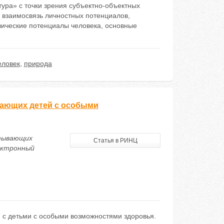
тура» с точки зрения субъектно-объектных
 взаимосвязь личностных потенциалов,
зические потенциалы человека, основные
еловек
,
природа
вающих детей с особыми
итывающих
Статья в РИНЦ
ектронный
й с детьми с особыми возможностями здоровья.