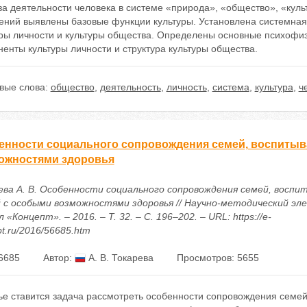
а деятельности человека в системе «природа», «общество», «куль
ений выявлены базовые функции культуры. Установлена системная
уры личности и культуры общества. Определены основные психофи
енты культуры личности и структура культуры общества.
вые слова:
общество
,
деятельность
,
личность
,
система
,
культура
,
ч
енности социального сопровождения семей, воспиты
ожностями здоровья
ева А. В. Особенности социального сопровождения семей, восп
 с особыми возможностями здоровья // Научно-методический эл
 «Концепт». – 2016. – Т. 32. – С. 196–202. – URL: https://e-
t.ru/2016/56685.htm
6685
Автор:
А. В. Токарева
Просмотров: 5655
ье ставится задача рассмотреть особенности сопровождения семе