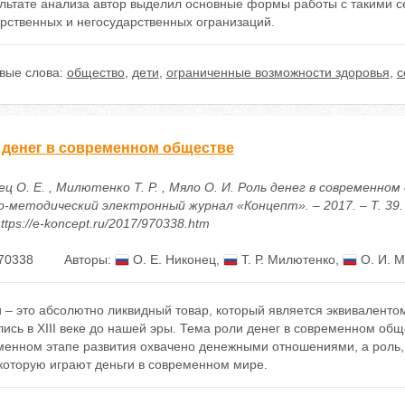
ультате анализа автор выделил основные формы работы с такими с
рственных и негосударственных огранизаций.
вые слова:
общество
,
дети
,
ограниченные возможности здоровья
,
с
 денег в современном обществе
ц О. Е. , Милютенко Т. Р. , Мяло О. И. Роль денег в современном
о-методический электронный журнал «Концепт». – 2017. – Т. 39. 
ttps://e-koncept.ru/2017/970338.htm
70338
Авторы:
О. Е. Никонец
,
Т. Р. Милютенко
,
О. И. 
 – это абсолютно ликвидный товар, который является эквивалентом
ись в XIII веке до нашей эры. Тема роли денег в современном общ
менном этапе развития охвачено денежными отношениями, а роль, 
которую играют деньги в современном мире.