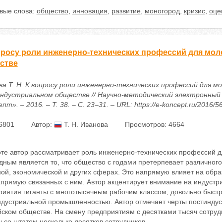
вые слова:
общество
,
инновация
,
развитие
,
моногород
,
кризис
,
оце
просу роли инженерно-технических профессий для мо
стве
ва Т. Н. К вопросу роли инженерно-технических профессий для м
ндустриальном обществе // Научно-методический электронный
пт». – 2016. – Т. 38. – С. 23–31. – URL: https://e-koncept.ru/2016/
6801
Автор:
Т. Н. Иванова
Просмотров: 4664
оте автор рассматривает роль инженерно-технических профессий 
ным является то, что общество с годами претерпевает различного
ной, экономической и других сферах. Это напрямую влияет на обр
апрямую связанных с ним. Автор акцентирует внимание на индустр
риятия гиганты с многотысячным рабочим классом, довольно быст
ндустриальной промышленностью. Автор отмечает черты постинду
йском обществе. На смену предприятиям с десятками тысяч сотру
 со штатом несколько десятков сотрудников.