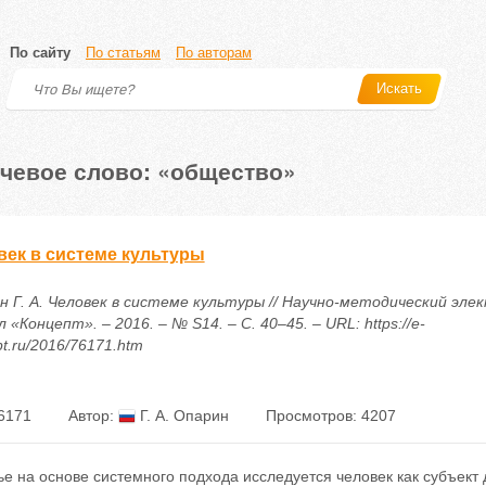
По сайту
По статьям
По авторам
Искать
чевое слово: «общество»
век в системе культуры
н Г. А. Человек в системе культуры // Научно-методический эл
 «Концепт». – 2016. – № S14. – С. 40–45. – URL: https://e-
t.ru/2016/76171.htm
6171
Автор:
Г. А. Опарин
Просмотров: 4207
ье на основе системного подхода исследуется человек как субъект 