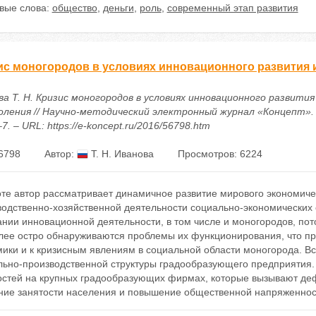
вые слова:
общество
,
деньги
,
роль
,
современный этап развития
ис моногородов в условиях инновационного развития 
ва Т. Н. Кризис моногородов в условиях инновационного развития
оления // Научно-методический электронный журнал «Концепт». – 
–7. – URL: https://e-koncept.ru/2016/56798.htm
6798
Автор:
Т. Н. Иванова
Просмотров: 6224
те автор рассматривает динамичное развитие мирового экономичес
водственно-хозяйственной деятельности социально-экономических 
нии инновационной деятельности, в том числе и моногородов, пот
лее остро обнаруживаются проблемы их функционирования, что пр
мики и к кризисным явлениям в социальной области моногорода. В
льно-производственной структуры градообразующего предприятия
стей на крупных градообразующих фирмах, которые вызывают де
ние занятости населения и повышение общественной напряженнос