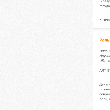
В рез
госуда
Ключе
Роль
Никоне
Научн
URL: h
ART 9
Деньги
появил
совре
роли, 