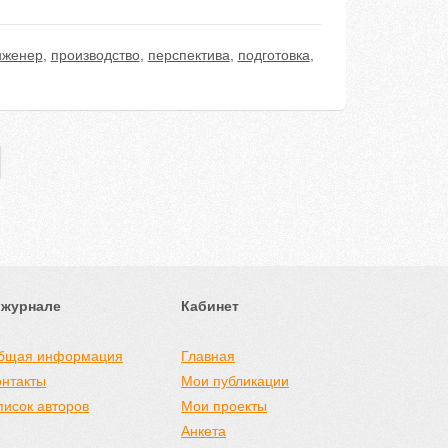
нженер
,
производство
,
перспектива
,
подготовка
,
 журнале
Кабинет
бщая информация
Главная
онтакты
Мои публикации
писок авторов
Мои проекты
Анкета