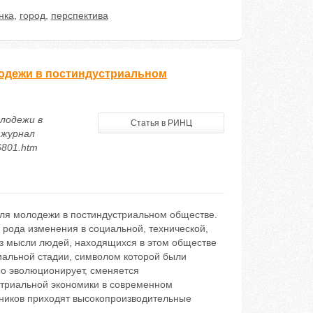
нка
,
город
,
перспектива
лодежи в постиндустриальном
олодежи в
Статья в РИНЦ
 журнал
56801.htm
для молодежи в постиндустриальном обществе.
 рода изменения в социальной, технической,
аз мысли людей, находящихся в этом обществе
иальной стадии, символом которой были
ро эволюционирует, сменяется
стриальной экономики в современном
дников приходят высокопроизводительные