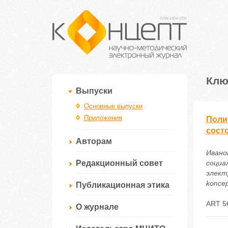
Клю
Выпуски
Основные выпуски
Приложения
Поли
сост
Авторам
Ивано
Редакционный совет
социа
электр
koncep
Публикационная этика
ART 5
О журнале