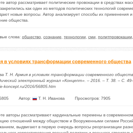
оте автор рассматривает политические провокации в средствах ма
закрепились как один из методов политических технологий соврем
дают новые вопросы. Автор анализирует способы их применения и
яние общества.
вые слова:
общество
,
сознание
,
технологии
,
сми
,
политпровокации
я в условиях трансформации современного общества
ва Т. Н. Армия в условиях трансформации современного общества
ческий электронный журнал «Концепт». – 2016. – Т. 38. – С. 49–
//e-koncept.ru/2016/56805.htm
6805
Автор:
Т. Н. Иванова
Просмотров: 7905
оте авторы рассматривают кардинальные перемены в современном
нцию отношений между обществом и Вооруженными силами Россий
анием, выдвигают в первую очередь вопросы реорганизации разног
ального корректирования военной политики и военного строительс