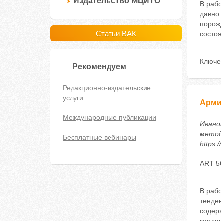
Издательство МЦИТО
В раб
давно 
порож
Статьи ВАК
состо
Ключе
Рекомендуем
Редакционно-издательские
услуги
Арми
Международные публикации
Ивано
методи
Бесплатные вебинары
https:
ART 5
В раб
тенде
содерж
кардин