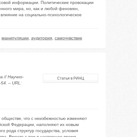
ссовой информации. Политические провокации
енного мира, но, как и любой феномен,
 влияние на социально-психологическое
,
манипуляции
,
аудитория
,
самочувствие
 // Научно-
Статья в РИНЦ
54. – URL:
 обществе, что с неизбежностью изменяют
ской Федерации, наполняют их новым
о рода структур государства, условия
тва. Вместе с тем в настоящее время