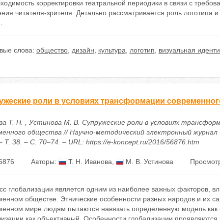
ходимость корректировки театральной периодики в связи с требов
ния читателя-зрителя. Детально рассматривается роль логотипа 
.
вые слова:
общество
,
дизайн
,
культура
,
логотип
,
визуальная идент
ужеские роли в условиях трансформации современног
ва Т. Н. , Устинова М. В. Супружеские роли в условиях трансфор
менного общества // Научно-методический электронный журнал 
– Т. 38. – С. 70–74. – URL: https://e-koncept.ru/2016/56876.htm
6876
Авторы:
Т. Н. Иванова
,
М. В. Устинова
Просмотр
сс глобализации является одним из наиболее важных факторов, 
енном обществе. Этнические особенности разных народов и их са
менном мире людям пытаются навязать определенную модель как 
изации как объективный. Особенности глобализации проявляются в