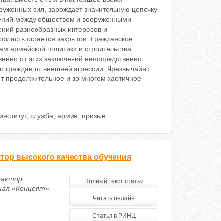
оруженных сил, зарождает значительную цепочку
шений между обществом и вооруженными
ений разнообразных интересов и
бласть остается закрытой. Гражданское
ам армейской политики и строительства
венно от этих заключений непосредственно
го граждан от внешней агрессии. Чрезвычайно
 продолжительное и во многом хаотичное
институт
,
служба
,
армия
,
призыв
тор высокого качества обучения
фактор
Полный текст статьи
нал «Концепт».
Читать онлайн
Статья в РИНЦ