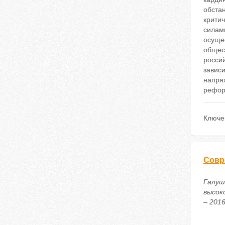
обстан
крити
силам
осуще
общес
росси
зависи
напря
рефор
Ключе
Совр
Галуш
высок
– 2016