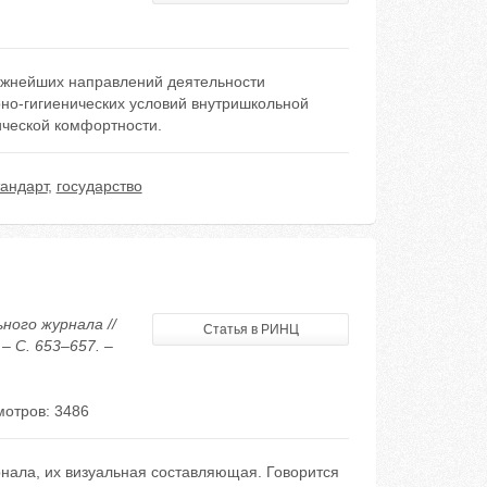
важнейших направлений деятельности
но-гигиенических условий внутришкольной
ической комфортности.
тандарт
,
государство
ного журнала //
Статья в РИНЦ
– С. 653–657. –
отров: 3486
нала, их визуальная составляющая. Говорится