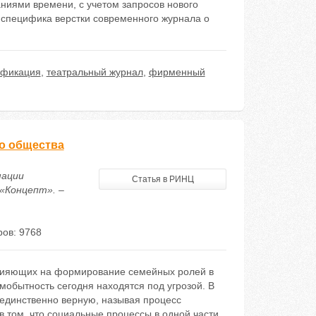
аниями времени, с учетом запросов нового
и специфика верстки современного журнала о
ификация
,
театральный журнал
,
фирменный
о общества
мации
Статья в РИНЦ
«Концепт». –
ов: 9768
влияющих на формирование семейных ролей в
мобытность сегодня находятся под угрозой. В
единственно верную, называя процесс
 том, что социальные процессы в одной части