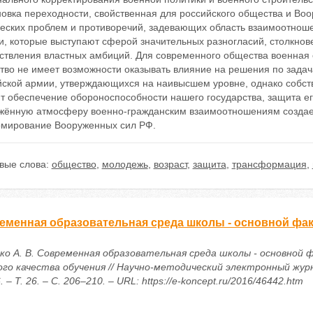
овка переходности, свойственная для российского общества и Во
ческих проблем и противоречий, задевающих область взаимоотно
и, которые выступают сферой значительных разногласий, столкнов
ствления властных амбиций. Для современного общества военная о
тво не имеет возможности оказывать влияние на решения по задач
йской армии, утверждающихся на наивысшем уровне, однако собст
т обеспечение обороноспособности нашего государства, защита е
жённую атмосферу военно-гражданским взаимоотношениям создает
мирование Вооруженных сил РФ.
вые слова:
общество
,
молодежь
,
возраст
,
защита
,
трансформация
,
еменная образовательная среда школы - основной фак
ко А. В. Современная образовательная среда школы - основной 
ого качества обучения // Научно-методический электронный жур
. – Т. 26. – С. 206–210. – URL: https://e-koncept.ru/2016/46442.htm