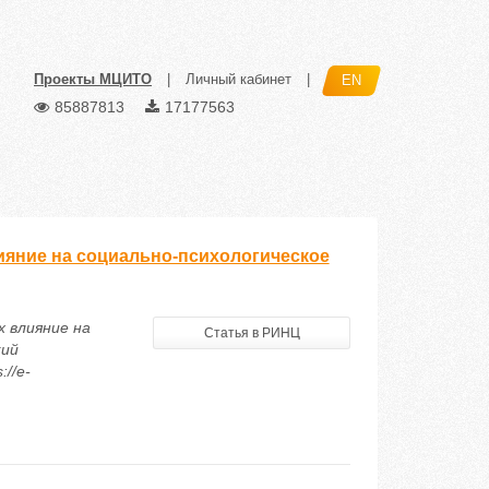
Проекты МЦИТО
|
Личный кабинет
|
EN
85887813
17177563
ияние на социально-психологическое
х влияние на
Статья в РИНЦ
кий
://e-