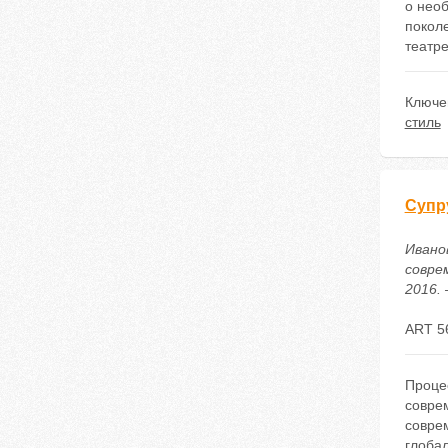
о необ
поколе
театре
Ключе
стиль
Супр
Ивано
совре
2016. 
ART 5
Проце
соврем
совре
глобал