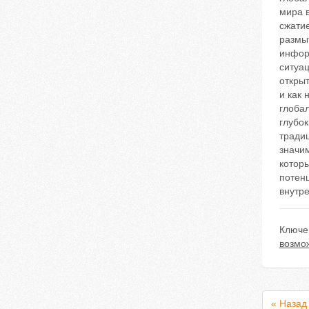
мира в
сжати
размыт
инфор
ситуа
откры
и как
глобал
глубо
тради
значи
которы
потен
внутре
Ключе
возмо
« Назад