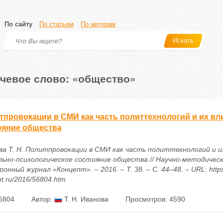
По сайту
По статьям
По авторам
Искать
чевое слово: «общество»
тпровокации в СМИ как часть политтехнологий и их вл
ояние общества
ва Т. Н. Политпровокации в СМИ как часть политтехнологий и и
льно-психологическое состояние общества // Научно-методичес
онный журнал «Концепт». – 2016. – Т. 38. – С. 44–48. – URL: https
t.ru/2016/56804.htm
6804
Автор:
Т. Н. Иванова
Просмотров: 4590