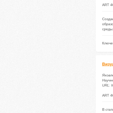
ART 4
Созда
образ
среды,
Ключе
Визу
Яковл
Научн
URL: h
ART 4
В ста