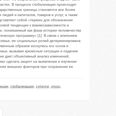
частях. В процессе глобализации происходит
ударственные границы становятся все более
людей и капиталов, товаров и услуг, а также
дставляет собой «термин для обозначения
ровой тенденции к взаимозависимости и
м, понимаемый как фаза истории человечества
ическую программу» [1]. В связи с влиянием
 семьи, ее социальных ролей детерминирована
твенным образом коснулись его основ и
емьи, вызывая кризисные ситуации и падение
не дает объективный анализ изменений,
имо сделать акцент на выявлении и изучении
яния внешних факторов при сохранении ее
диции
,
глобализация
,
супруги
,
этнос
,