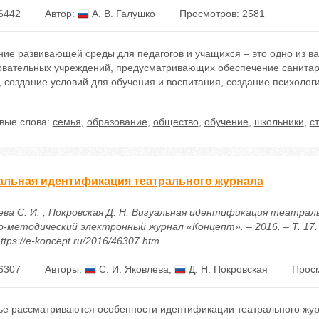
6442
Автор:
А. В. Галушко
Просмотров: 2581
ние развивающей среды для педагогов и учащихся – это одно из 
овательных учреждений, предусматривающих обеспечение санитар
 создание условий для обучения и воспитания, создание психолог
вые слова:
семья
,
образование
,
общество
,
обучение
,
школьники
,
с
альная идентификация театрального журнала
ева С. И. , Покровская Д. Н. Визуальная идентификация театраль
о-методический электронный журнал «Концепт». – 2016. – Т. 17. 
ttps://e-koncept.ru/2016/46307.htm
6307
Авторы:
С. И. Яковлева
,
Д. Н. Покровская
Просм
тье рассматриваются особенности идентификации театрального жур