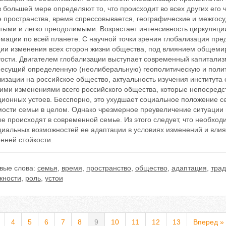
 большей мере определяют то, что происходит во всех других его 
е пространства, время спрессовывается, географические и межгос
ыми и легко преодолимыми. Возрастает интенсивность циркуляции 
мации по всей планете. С научной точки зрения глобализация пре
ции изменения всех сторон жизни общества, под влиянием общеми
тости. Двигателем глобализации выступает современный капитализ
 несущий определенную (неолиберальную) геополитическую и полит
изации на российское общество, актуальность изучения института
кими изменениями всего российского общества, которые непосредс
ционных устоев. Бесспорно, это ухудшает социальное положение с
мости семьи в целом. Однако чрезмерное преувеличение ситуации 
е происходят в современной семье. Из этого следует, что необход
циальных возможностей ее адаптации в условиях изменений и вли
нней стойкости.
вые слова:
семья
,
время
,
пространство
,
общество
,
адаптация
,
тра
жности
,
роль
,
устои
4
5
6
7
8
9
10
11
12
13
Вперед »