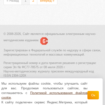
« Назад
1
2
Вперед »
© 2008-2026, Сайт является
официальным электронным
научно-
методическим изданием.
Зарегистрирован в Федеральной службе по надзору в сфере связи,
информационных технологий и массовых коммуникаций.
Регистрационный номер и дата принятия решения о регистрации:
серия Эл № ФС77-78575 от 08 июля 2020 г
Научно-методическому журналу присвоен международный код
ISSN 2304-120X
Мы используем файлы cookie, чтобы улучшить сайт
МЦИТО
|
Школьные олимпиады и онлайн конкурсы для детей
|
для вас. Продолжая пользоваться сайтом, вы
Политика использования файлов cookie
|
Политика обработки и
защиты персональных данных
соглашаетесь с
Политикой использования файлов
Ок
cookie
.
Все материалы доступны по
лицензии Creative
К сайту подключен сервис Яндекс.Метрика, который