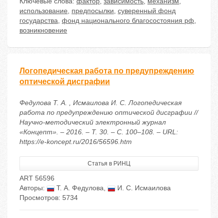
Ключевые слова:
фактор
,
зависимость
,
механизм
,
использование
,
предпосылки
,
суверенный фонд
государства
,
фонд национального благосостояния рф
,
возникновение
Логопедическая работа по предупреждению
оптической дисграфии
Федулова Т. А. , Исмаилова И. С. Логопедическая
работа по предупреждению оптической дисграфии //
Научно-методический электронный журнал
«Концепт». – 2016. – Т. 30. – С. 100–108. – URL:
https://e-koncept.ru/2016/56596.htm
Статья в РИНЦ
ART 56596
Авторы:
Т. А. Федулова
,
И. С. Исмаилова
Просмотров: 5734