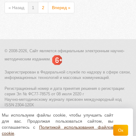
« Назад
1
2
Вперед »
© 2008-2026, Сайт является
официальным электронным
научно-
методическим изданием.
Зарегистрирован в Федеральной службе по надзору в сфере связи,
информационных технологий и массовых коммуникаций.
Регистрационный номер и дата принятия решения о регистрации:
серия Эл № ФС77-78575 от 08 июля 2020 г
Научно-методическому журналу присвоен международный код
ISSN 2304-120X
Мы используем файлы cookie, чтобы улучшить сайт
МЦИТО
|
Школьные олимпиады и онлайн конкурсы для детей
|
для вас. Продолжая пользоваться сайтом, вы
Политика использования файлов cookie
|
Политика обработки и
защиты персональных данных
соглашаетесь с
Политикой использования файлов
Ок
cookie
.