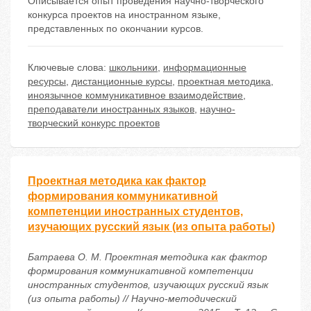
Описывается опыт проведения научно-творческого
конкурса проектов на иностранном языке,
представленных по окончании курсов.
Ключевые слова:
школьники
,
информационные
ресурсы
,
дистанционные курсы
,
проектная методика
,
иноязычное коммуникативное взаимодействие
,
преподаватели иностранных языков
,
научно-
творческий конкурс проектов
Проектная методика как фактор
формирования коммуникативной
компетенции иностранных студентов,
изучающих русский язык (из опыта работы)
Батраева О. М. Проектная методика как фактор
формирования коммуникативной компетенции
иностранных студентов, изучающих русский язык
(из опыта работы) // Научно-методический