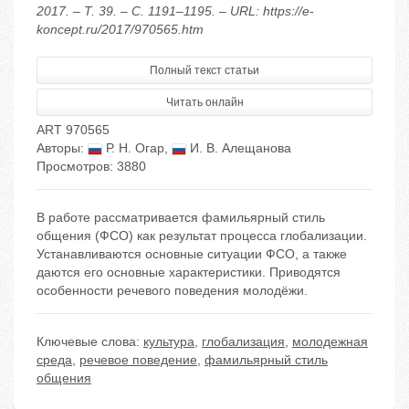
2017. – Т. 39. – С. 1191–1195. – URL: https://e-
koncept.ru/2017/970565.htm
Полный текст статьи
Читать онлайн
ART 970565
Авторы:
Р. Н. Огар
,
И. В. Алещанова
Просмотров: 3880
В работе рассматривается фамильярный стиль
общения (ФСО) как результат процесса глобализации.
Устанавливаются основные ситуации ФСО, а также
даются его основные характеристики. Приводятся
особенности речевого поведения молодёжи.
Ключевые слова:
культура
,
глобализация
,
молодежная
среда
,
речевое поведение
,
фамильярный стиль
общения