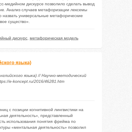
сс-медийном дискурсе позволило сделать вывод
ние. Анализ случаев метафоризации лексемы
но назвать универсальные метафорические
вое существо».
ийный дискурс
,
метафорическая модель
ского языка)
нглийского языка) // Научно-методический
ps://e-koncept.ru/2016/46281.htm
иц с позиции когнитивной лингвистики на
ьная деятельность», представленный
сть использования понятия фрейма по
ктуры «ментальная деятельность» позволил