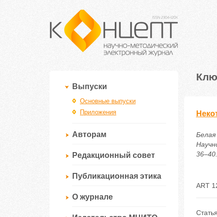
Клю
Выпуски
Основные выпуски
Приложения
Неко
Авторам
Белая
Научн
36–40.
Редакционный совет
Публикационная этика
ART 1
О журнале
Статья