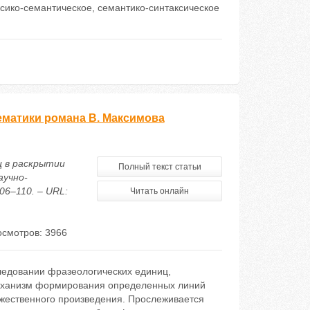
ксико-семантическое, семантико-синтаксическое
ематики романа В. Максимова
ц в раскрытии
Полный текст статьи
аучно-
06–110. – URL:
Читать онлайн
смотров: 3966
следовании фразеологических единиц,
еханизм формирования определенных линий
ожественного произведения. Прослеживается