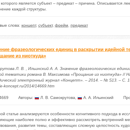
которого является субъект – предикат – причина. Описывается ле
нение каждой структуры.
вые слова:
концепт
,
субъект
,
фрейм
,
предикат
ение фразеологических единиц в раскрытии идейной т
щание из ниоткуда»
рутова Л. В. , Ильинский А. А. Значение фразеологических едини
ой тематики романа В. Максимова «Прощание из ниоткуда» // Н
ический электронный журнал «Концепт». – 2014. – № S13. – С. 1
//e-koncept.ru/2014/14669.htm
4669
Авторы:
Л. В. Самокрутова
,
А. А. Ильинский
Про
ной статье анализируются особенности когнитивного подхода в ис
ляющие наиболее полно и эффективно рассмотреть внутренний м
твования, развития темы, составляющих сложную целостность худ