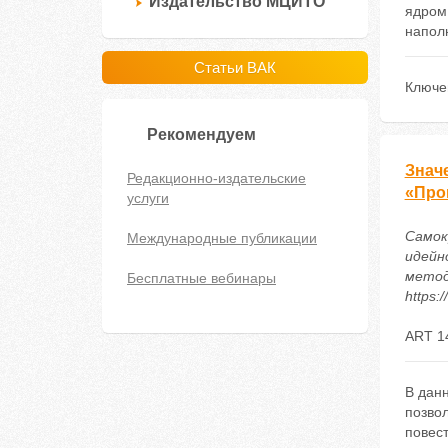
Издательство МЦИТО
ядром 
напол
Статьи ВАК
Ключе
Рекомендуем
Знач
Редакционно-издательские
«Про
услуги
Самок
Международные публикации
идейн
метод
Бесплатные вебинары
https:
ART 1
В дан
позво
повес