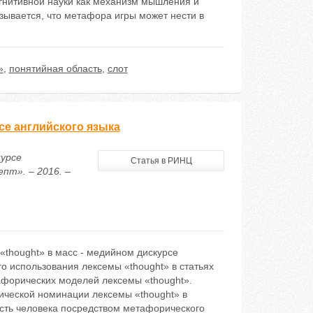
гнитивной науки как механизм мышления и
зывается, что метафора игры может нести в
»
,
понятийная область
,
слот
се английского языка
курсе
Статья в РИНЦ
пт». – 2016. –
thought» в масс - медийном дискурсе
о использования лексемы «thought» в статьях
афорических моделей лексемы «thought».
ической номинации лексемы «thought» в
сть человека посредством метафорического