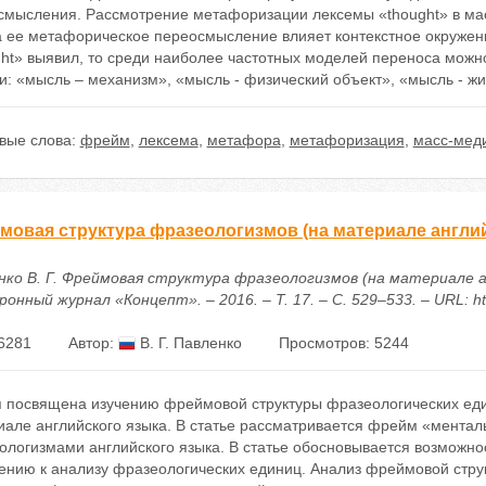
смысления. Рассмотрение метафоризации лексемы «thought» в ма
на ее метафорическое переосмысление влияет контекстное окруже
ght» выявил, то среди наиболее частотных моделей переноса мож
: «мысль – механизм», «мысль - физический объект», «мысль - жи
вые слова:
фрейм
,
лексема
,
метафора
,
метафоризация
,
масс-мед
мовая структура фразеологизмов (на материале англий
нко В. Г. Фреймовая структура фразеологизмов (на материале а
онный журнал «Концепт». – 2016. – Т. 17. – С. 529–533. – URL: htt
6281
Автор:
В. Г. Павленко
Просмотров: 5244
я посвящена изучению фреймовой структуры фразеологических един
иале английского языка. В статье рассматривается фрейм «ментал
ологизмами английского языка. В статье обосновывается возможно
ению к анализу фразеологических единиц. Анализ фреймовой стру