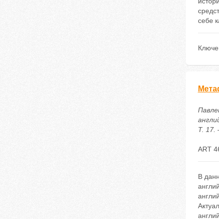
истор
средст
себе к
Ключе
Мета
Павле
англи
Т. 17.
ART 4
В дан
англий
англий
Актуа
англи