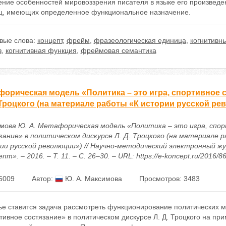
ние особенностей мировоззрения писателя в языке его произведен
ц, имеющих определенное функциональное назначение.
вые слова:
концепт
,
фрейм
,
фразеологическая единица
,
когнитивн
з
,
когнитивная функция
,
фреймовая семантика
форическая модель «Политика – это игра, спортивное 
 Троцкого (на материале работы «К истории русской р
мова Ю. А. Метафорическая модель «Политика – это игра, спо
зание» в политическом дискурсе Л. Д. Троцкого (на материале 
ии русской революции») // Научно-методический электронный ж
пт». – 2016. – Т. 11. – С. 26–30. – URL: https://e-koncept.ru/2016/8
6009
Автор:
Ю. А. Максимова
Просмотров: 3483
тье ставится задача рассмотреть функционирование политических 
ивное состязание» в политическом дискурсе Л. Д. Троцкого на пр