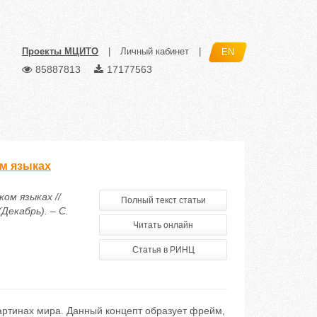
Проекты МЦИТО
|
Личный кабинет
|
EN
85887813
17177563
ом языках
ом языках //
Полный текст статьи
екабрь). – С.
Читать онлайн
Статья в РИНЦ
артинах мира. Данный концепт образует фрейм,