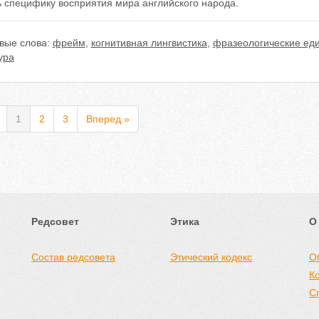
ь специфику восприятия мира английского народа.
вые слова:
фрейм
,
когнитивная лингвистика
,
фразеологические ед
ура
1
2
3
Вперед »
Редсовет
Этика
О
Состав редсовета
Этический кодекс
О
К
С