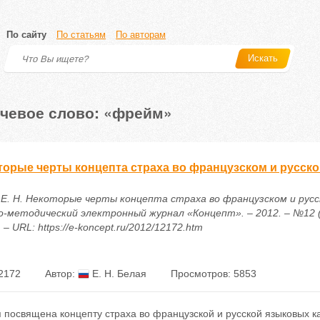
По сайту
По статьям
По авторам
Искать
чевое слово: «фрейм»
торые черты концепта страха во французском и русск
 Е. Н. Некоторые черты концепта страха во французском и русск
о-методический электронный журнал «Концепт». – 2012. – №12 (Д
 – URL: https://e-koncept.ru/2012/12172.htm
2172
Автор:
Е. Н. Белая
Просмотров: 5853
 посвящена концепту страха во французской и русской языковых к