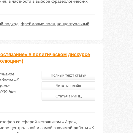
ия, в частности в выборе фразеологических
ый подход
,
фреймовые поля
,
концептуальный
состязание» в политическом дискурсе
еволюции»)
ртивное
Полный текст статьи
работы «К
урнал
Читать онлайн
6009.htm
Статья в РИНЦ
метафор со сферой-источником «Игра»,
имере центральной и самой значимой работы «К