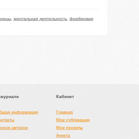
иницы
,
ментальная деятельность
,
фреймовая
 журнале
Кабинет
бщая информация
Главная
онтакты
Мои публикации
писок авторов
Мои проекты
Анкета