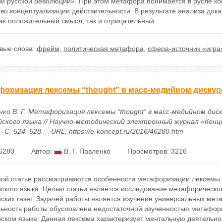
ии русской революции». При этом метафора понимается в русле ко
во концептуализации действительности. В результате анализа дока
ак положительный смысл, так и отрицательный.
вые слова:
фрейм
,
политическая метафора
,
сфера-источник «игра
форизация лексемы “thought” в масс-медийном дискур
нко В. Г. Метафоризация лексемы “thought” в масс-медийном дис
йского языка // Научно-методический электронный журнал «Конце
 – С. 524–528. – URL: https://e-koncept.ru/2016/46280.htm
6280
Автор:
В. Г. Павленко
Просмотров: 3216
ной статье рассматриваются особенности метафоризации лексемы «
ского языка. Целью статьи является исследование метафорическог
ских газет. Задачей работы является изучение универсальных мет
льность работы обусловлена недостаточной изученностью метафор
йском языке. Данная лексема характеризует ментальную деятельно