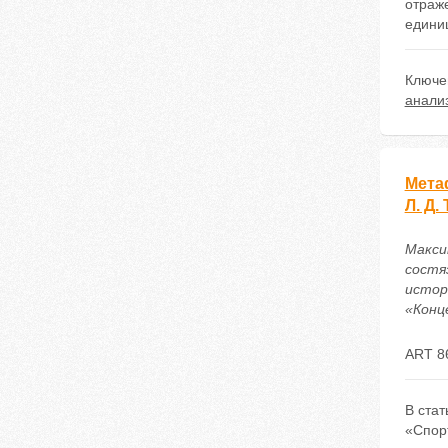
отраже
едини
Ключе
анали
Мета
Л. Д.
Макси
состя
истор
«Конце
ART 8
В ста
«Спорт