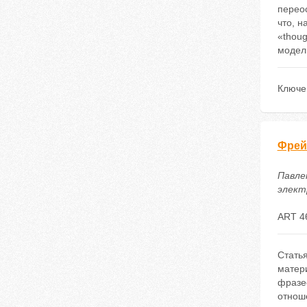
перео
что, 
«thou
модели
Ключе
Фрей
Павле
электр
ART 4
Стать
матер
фразе
отнош