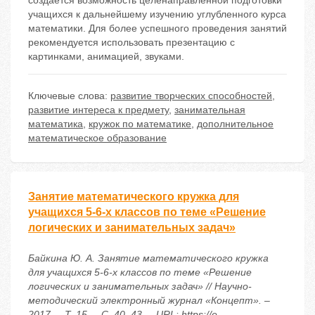
создаётся возможность целенаправленной подготовки
учащихся к дальнейшему изучению углубленного курса
математики. Для более успешного проведения занятий
рекомендуется использовать презентацию с
картинками, анимацией, звуками.
Ключевые слова:
развитие творческих способностей
,
развитие интереса к предмету
,
занимательная
математика
,
кружок по математике
,
дополнительное
математическое образование
Занятие математического кружка для
учащихся 5-6-х классов по теме «Решение
логических и занимательных задач»
Байкина Ю. А. Занятие математического кружка
для учащихся 5-6-х классов по теме «Решение
логических и занимательных задач» // Научно-
методический электронный журнал «Концепт». –
2017. – Т. 15. – С. 40–43. – URL: https://e-