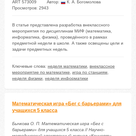
ART 573009
Автор:
К. А. Богомолова
Просмотров: 2943
В статье представлена разработка внеклассного
мероприятия по дисциплинам МИФ (математика,
информатика, физика), проведённого в рамках
предметной недели в школе. А также освещены цели и
задачи предметных недель.
Ключевые слова:
неделя математики
,
внеклассное
мероприятие по математике
,
игра по станциям
,
неделя физики
,
неделя информатики
Математическая игра «Бег с барьерами» для
учащихся 5 класса
Бычкова О. П. Математическая игра «Бег с
барьерами» для учащихся 5 класса // Научно-
методический электронный журнал «Концепт». –