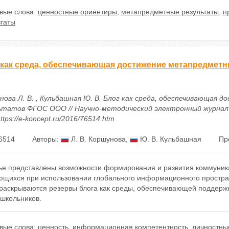
вые слова:
ценностные ориентиры
,
метапредметные результаты
,
п
ьтаты
 как среда, обеспечивающая достижение метапредмет
нова Л. В. , Кульбашная Ю. В. Блог как среда, обеспечивающая
ьтатов ФГОС ООО // Научно-методический электронный журнал «Ко
ttps://e-koncept.ru/2016/76514.htm
6514
Авторы:
Л. В. Коршунова
,
Ю. В. Кульбашная
Пр
тье представлены возможности формирования и развития коммуник
ющихся при использовании глобального информационного пространс
 раскрываются резервы блога как среды, обеспечивающей поддержк
 школьников.
вые слова:
ценность
,
информационная компетентность
,
личностны