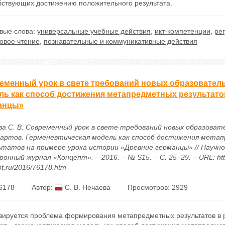
бствующих достижению положительного результата.
вые слова:
универсальные учебные действия
,
икт-компетенции
,
ре
овое чтение
,
познавательные и коммуникативные действия
еменный урок в свете требований новых образователь
ль как способ достижения метапредметных результато
анцы»
ва С. В. Современный урок в свете требований новых образоват
артов. Герменевтическая модель как способ достижения мета
ьтатов на примере урока истории «Древние германцы» // Научн
онный журнал «Концепт». – 2016. – № S15. – С. 25–29. – URL: http
t.ru/2016/76178.htm
6178
Автор:
С. В. Нечаева
Просмотров: 2929
зируется проблема формирования метапредметных результатов в 