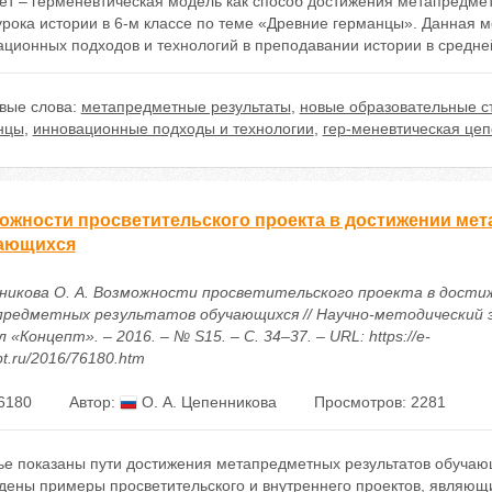
т – герменевтическая модель как способ достижения метапредметн
рока истории в 6-м классе по теме «Древние германцы». Данная м
ационных подходов и технологий в преподавании истории в средн
вые слова:
метапредметные результаты
,
новые образовательные с
нцы
,
инновационные подходы и технологии
,
гер-меневтическая цеп
ожности просветительского проекта в достижении ме
ающихся
никова О. А. Возможности просветительского проекта в дости
редметных результатов обучающихся // Научно-методический
 «Концепт». – 2016. – № S15. – С. 34–37. – URL: https://e-
t.ru/2016/76180.htm
6180
Автор:
О. А. Цепенникова
Просмотров: 2281
тье показаны пути достижения метапредметных результатов обуча
дены примеры просветительского и внутреннего проектов, являющ