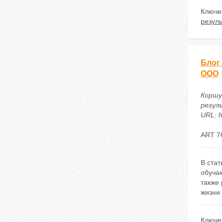
Ключе
резул
Блог
ООО
Коршу
резул
URL: h
ART 7
В ста
обуча
также
жизни
Ключе