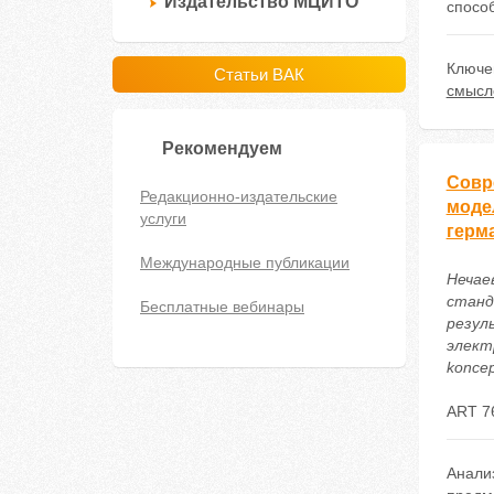
Издательство МЦИТО
спосо
Ключе
Статьи ВАК
смысл
Рекомендуем
Совр
Редакционно-издательские
моде
услуги
герм
Международные публикации
Нечае
станд
Бесплатные вебинары
резул
электр
koncep
ART 7
Анали