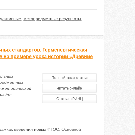
гулятивные
,
метапредметные результаты
,
ных стандартов. Герменевтическая
в на примере урока истории «Древние
ельных
Полный текст статьи
предметных
о-методический
Читать онлайн
s://e-
Статья в РИНЦ
рамках введения новых ФГОС. Основной