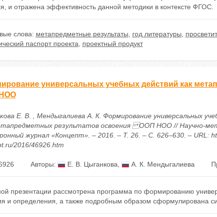
я, и отражена эффективность данной методики в контексте ФГОС.
вые слова:
метапредметные результаты
,
год литературы
,
просветит
ический паспорт проекта
,
проектный продукт
ирование универсальных учебных действий как мет
 НОО
кова Е. В. , Мендыгалиева А. К. Формирование универсальных уч
етапредметных результатов освоения ООП НОО // Научно-ме
онный журнал «Концепт». – 2016. – Т. 26. – С. 626–630. – URL: htt
t.ru/2016/46926.htm
6926
Авторы:
Е. В. Цыганкова
,
А. К. Мендыгалиева
П
ной презентации рассмотрена программа по формированию универ
ия и определения, а также подробным образом сформулирована с