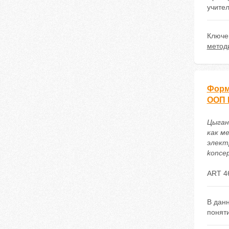
учител
Ключе
метод
Форм
ООП
Цыган
как м
электр
koncep
ART 4
В дан
понят