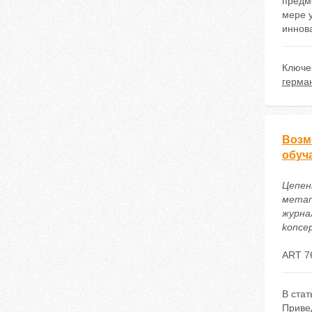
предме
мере у
иннов
Ключе
герма
Возм
обуч
Цепен
метап
журнал
koncep
ART 7
В ста
Приве