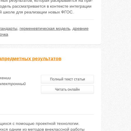
ых результатов, которая раскрывается на при-
одель рассматривается в контексте интеграции
ей школе для реализации новых ФГОС.
тандарты
,
герменевтическая модель
,
древние
очка
тапредметных результатов
жении
Полный текст статьи
 электронный
Читать онлайн
ющихся с помощью проектной технологии.
ихся одним из методов внеклассной работы