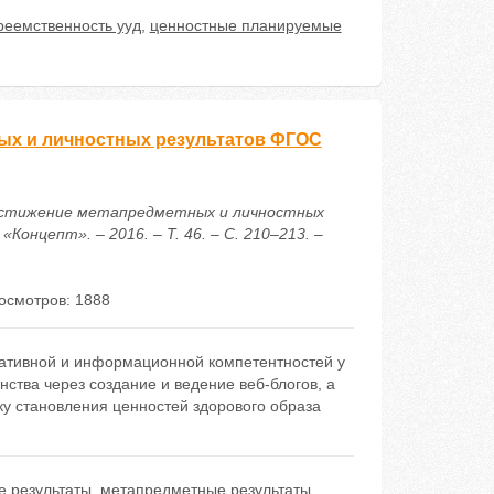
реемственность ууд
,
ценностные планируемые
ных и личностных результатов ФГОС
 достижение метапредметных и личностных
нцепт». – 2016. – Т. 46. – С. 210–213. –
осмотров: 1888
ативной и информационной компетентностей у
тва через создание и ведение веб-блогов, а
у становления ценностей здорового образа
е результаты
,
метапредметные результаты
,