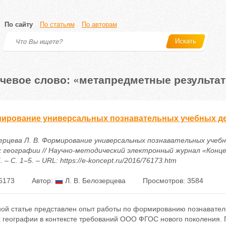
По сайту
По статьям
По авторам
Искать
чевое слово: «метапредметные результа
ирование универсальных познавательных учебных дей
ерцева Л. В. Формирование универсальных познавательных учеб
х географии // Научно-методический электронный журнал «Концеп
 – С. 1–5. – URL: https://e-koncept.ru/2016/76173.htm
6173
Автор:
Л. В. Белозерцева
Просмотров: 3584
ной статье представлен опыт работы по формированию познавател
х географии в контексте требований ООО ФГОС нового поколения.