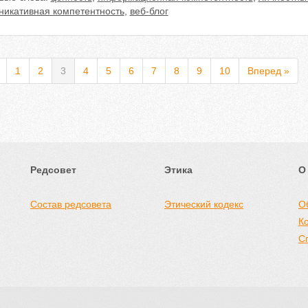
никативная компетентность
,
веб-блог
1
2
3
4
5
6
7
8
9
10
Вперед »
Редсовет
Этика
О
Состав редсовета
Этический кодекс
О
К
С