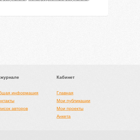
 журнале
Кабинет
бщая информация
Главная
онтакты
Мои публикации
писок авторов
Мои проекты
Анкета