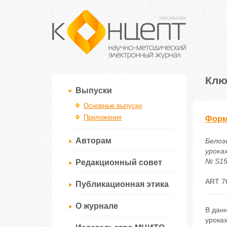
Клю
Выпуски
Основные выпуски
Приложения
Форм
Авторам
Белоз
урока
№ S15.
Редакционный совет
ART 7
Публикационная этика
О журнале
В дан
урока