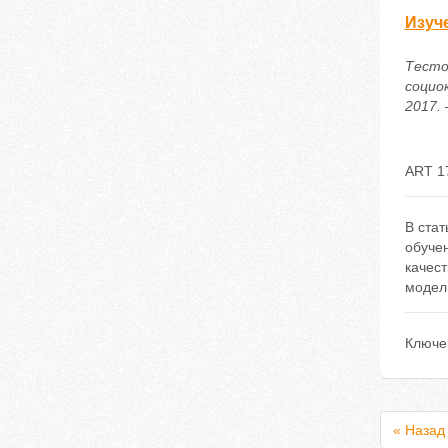
Изуч
Тесто
социо
2017. 
ART 1
В стат
обуче
качес
модел
Ключе
« Назад