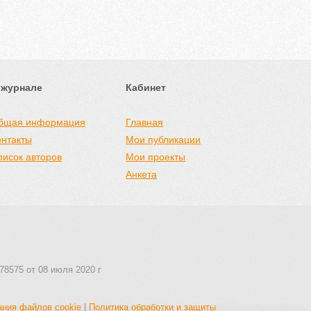
 журнале
Кабинет
бщая информация
Главная
онтакты
Мои публикации
писок авторов
Мои проекты
Анкета
78575 от 08 июля 2020 г
ания файлов cookie
|
Политика обработки и защиты