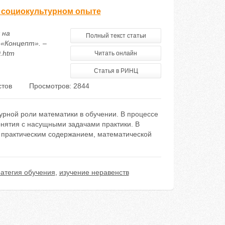
а социокультурном опыте
 на
Полный текст статьи
 «Концепт». –
0.htm
Читать онлайн
Статья в РИНЦ
стов
Просмотров: 2844
турной роли математики в обучении. В процессе
нятия с насущными задачами практики. В
с практическим содержанием, математической
ратегия обучения
,
изучение неравенств