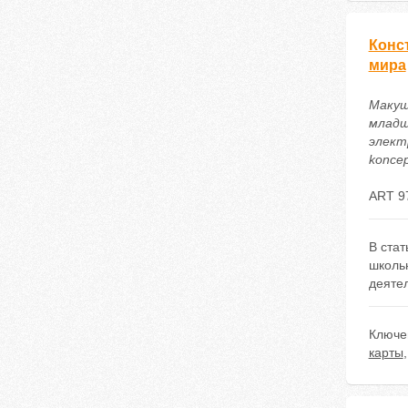
Конс
мира
Макуш
младш
электр
koncep
ART 9
В ста
школь
деятел
Ключе
карты