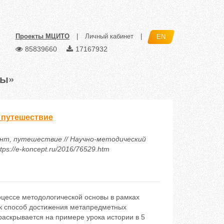
Проекты МЦИТО
|
Личный кабинет
|
EN
85839660
17167932
ты»
 путешествие
ент, путешествие // Научно-методический
ps://e-koncept.ru/2016/76529.htm
оцессе методологической основы в рамках
к способ достижения метапредметных
раскрывается на примере урока истории в 5