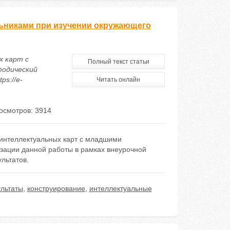
ьниками при изучении окружающего
х карт с
Полный текст статьи
тодический
ps://e-
Читать онлайн
осмотров: 3914
 интеллектуальных карт с младшими
зации данной работы в рамках внеурочной
льтатов.
льтаты
,
конструирование
,
интеллектуальные