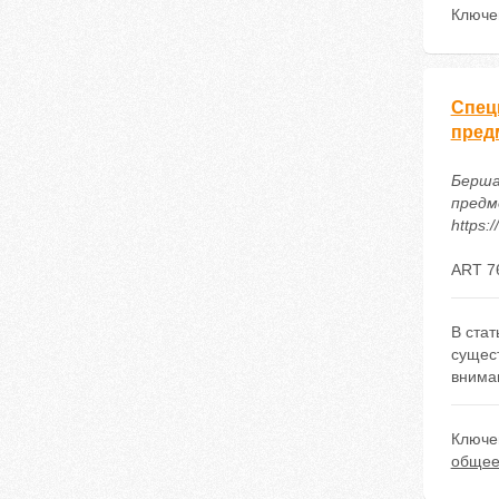
Ключе
Спец
пред
Берша
предм
https:
ART 7
В ста
сущес
внима
Ключе
общее