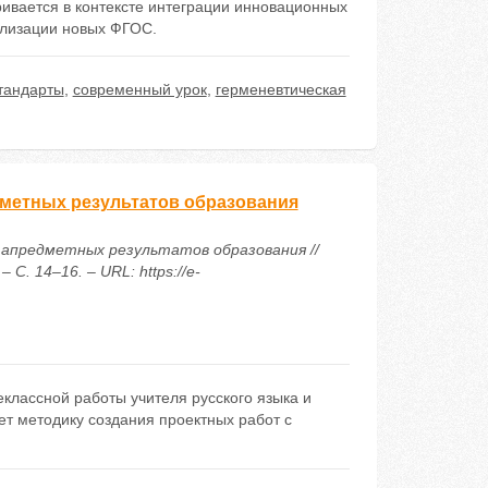
ивается в контексте интеграции инновационных
ализации новых ФГОС.
тандарты
,
современный урок
,
герменевтическая
дметных результатов образования
тапредметных результатов образования //
С. 14–16. – URL: https://e-
классной работы учителя русского языка и
ет методику создания проектных работ с