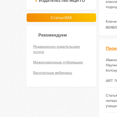
Издательство МЦИТО
класс
подхо
Статьи ВАК
Ключе
модел
Рекомендуем
Редакционно-издательские
Прое
услуги
Ивано
Международные публикации
Научно
koncep
Бесплатные вебинары
ART 7
Статья
литера
учащи