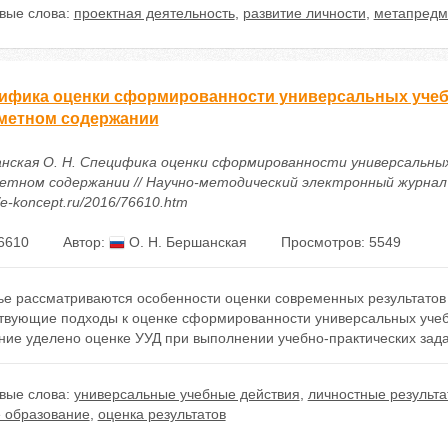
вые слова:
проектная деятельность
,
развитие личности
,
метапредм
ифика оценки сформированности универсальных учеб
метном содержании
нская О. Н. Специфика оценки сформированности универсальны
етном содержании // Научно-методический электронный журнал «Ко
//e-koncept.ru/2016/76610.htm
6610
Автор:
О. Н. Бершанская
Просмотров: 5549
тье рассматриваются особенности оценки современных результато
твующие подходы к оценке сформированности универсальных учеб
ние уделено оценке УУД при выполнении учебно-практических зад
вые слова:
универсальные учебные действия
,
личностные результа
 образование
,
оценка результатов