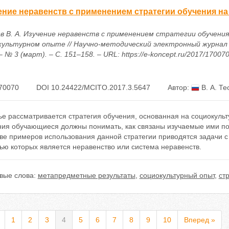
ение неравенств с применением стратегии обучения н
в В. А. Изучение неравенств с применением стратегии обучения
культурном опыте // Научно-методический электронный журнал
– № 3 (март). – С. 151–158. – URL: https://e-koncept.ru/2017/17007
70070
DOI 10.24422/MCITO.2017.3.5647
Автор:
В. А. Те
ье рассматривается стратегия обучения, основанная на социокуль
ния обучающиеся должны понимать, как связаны изучаемые ими по
тве примеров использования данной стратегии приводятся задачи 
ью которых является неравенство или система неравенств.
вые слова:
метапредметные результаты
,
социокультурный опыт
,
ст
1
2
3
4
5
6
7
8
9
10
Вперед »