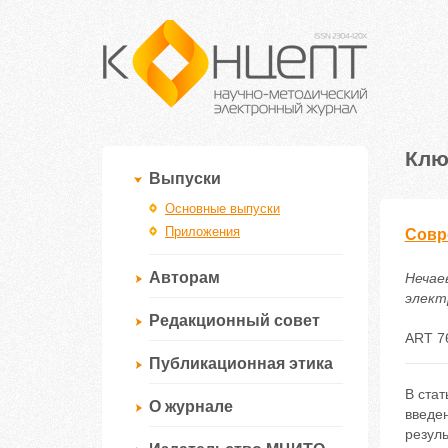
Клю
Выпуски
Основные выпуски
Приложения
Совр
Авторам
Нечае
электр
Редакционный совет
ART 7
Публикационная этика
В ста
О журнале
введе
резуль