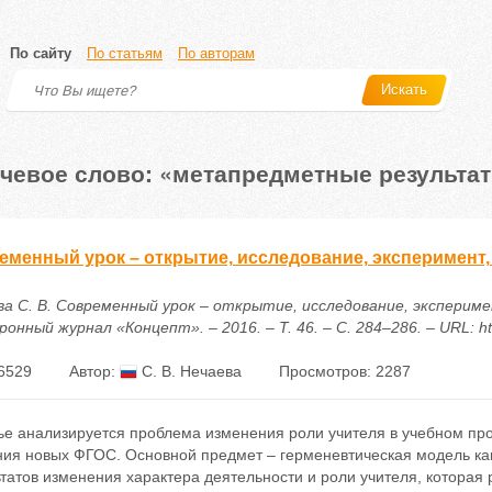
По сайту
По статьям
По авторам
Искать
чевое слово: «метапредметные результа
еменный урок – открытие, исследование, эксперимент,
ва С. В. Современный урок – открытие, исследование, эксперим
онный журнал «Концепт». – 2016. – Т. 46. – С. 284–286. – URL: htt
6529
Автор:
С. В. Нечаева
Просмотров: 2287
тье анализируется проблема изменения роли учителя в учебном пр
ния новых ФГОС. Основной предмет – герменевтическая модель ка
татов изменения характера деятельности и роли учителя, которая 