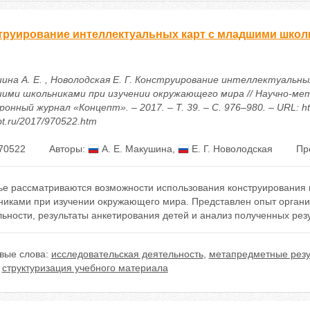
труирование интеллектуальных карт с младшими школ
ина А. Е. , Новолодская Е. Г. Конструирование интеллектуальны
ими школьниками при изучении окружающего мира // Научно-ме
онный журнал «Концепт». – 2017. – Т. 39. – С. 976–980. – URL: htt
t.ru/2017/970522.htm
70522
Авторы:
А. Е. Макушина
,
Е. Г. Новолодская
Пр
тье рассматриваются возможности использования конструирования
никами при изучении окружающего мира. Представлен опыт органи
ьности, результаты анкетирования детей и анализ полученных резу
вые слова:
исследовательская деятельность
,
метапредметные резу
,
структуризация учебного материала