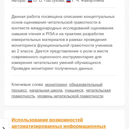
Авторы:
О. О. Пастухова
,
Г. Ч. Файзуллина
Данная работа посвящена описанию концептуальных
основ оценивания читательской грамотности в
контексте международных исследований оценивания
навыков чтения и PISA и на практике разработки
измерительных материалов в рамках проведения
мониторинга функциональной грамотности учеников
во 2 классе. Дается представление о роли и месте
современного оценочного инструментария для
измерения читательских умений обучающихся.
Проведен мониторинг полученных данных.
Ключевые слова:
мониторинг
,
образовательный
процесс
,
начальная школа
,
учащиеся
,
читательская
грамотность
,
уровень читательской грамотности
Использование возможностей
автоматизированных информационных