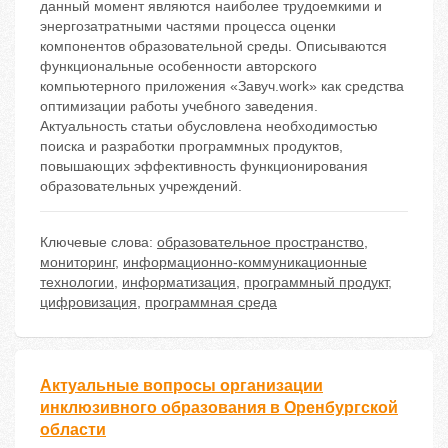
данный момент являются наиболее трудоемкими и
энергозатратными частями процесса оценки
компонентов образовательной среды. Описываются
функциональные особенности авторского
компьютерного приложения «Завуч.work» как средства
оптимизации работы учебного заведения.
Актуальность статьи обусловлена необходимостью
поиска и разработки программных продуктов,
повышающих эффективность функционирования
образовательных учреждений.
Ключевые слова:
образовательное пространство
,
мониторинг
,
информационно-коммуникационные
технологии
,
информатизация
,
программный продукт
,
цифровизация
,
программная среда
Актуальные вопросы организации
инклюзивного образования в Оренбургской
области