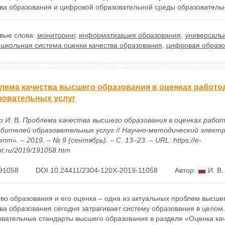
тва образования и цифровой образовательной среды образовательн
вые слова:
мониторинг
,
информатизация образования
,
универсаль
ишкольная система оценки качества образования
,
цифровая образо
лема качества высшего образования в оценках работо
зовательных услуг
о И. В. Проблема качества высшего образования в оценках рабо
бителей образовательных услуг // Научно-методический элект
пт». – 2019. – № 9 (сентябрь). – С. 13–23. – URL: https://e-
t.ru/2019/191058.htm
91058
DOI 10.24411/2304-120X-2019-11058
Автор:
И. В.
во образования и его оценка – одна из актуальных проблем высше
тва образования сегодня затрагивает систему образования в цело
овательные стандарты высшего образования в разделе «Оценка ка