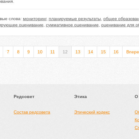
ования.
вые слова:
мониторинг
,
планируемые результаты
,
общее образова
рующее оценивание
,
суммативное оценивание
,
оценивание для о
7
8
9
10
11
12
13
14
15
16
Впере
Редсовет
Этика
О
Состав редсовета
Этический кодекс
О
К
С