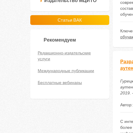
Издательство МЦИТО
совре
соста
обуче
Статьи ВАК
Ключе
обуча
Рекомендуем
Редакционно-издательские
услуги
Разр
ауте
Международные публикации
Гурец
Бесплатные вебинары
аутен
2019. 
Автор
С инт
более