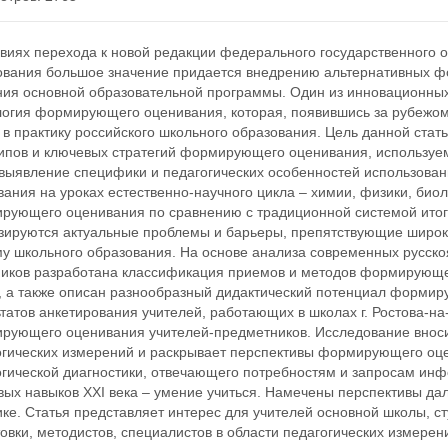
овиях перехода к новой редакции федерального государственного 
ования большое значение придается внедрению альтернативных ф
ния основной образовательной программы. Один из инновационных
логия формирующего оценивания, которая, появившись за рубежом 
в практику российского школьного образования. Цель данной стат
ипов и ключевых стратегий формирующего оценивания, используем
 выявление специфики и педагогических особенностей использов
ания на уроках естественно-научного цикла – химии, физики, био
рующего оценивания по сравнению с традиционной системой итого
зируются актуальные проблемы и барьеры, препятствующие широ
му школьного образования. На основе анализа современных русско
ников разработана классификация приемов и методов формирующе
, а также описан разнообразный дидактический потенциал формир
татов анкетирования учителей, работающих в школах г. Ростова-на
рующего оценивания учителей-предметников. Исследование внос
огических измерений и раскрывает перспективы формирующего оце
огической диагностики, отвечающего потребностям и запросам инф
вых навыков XXI века – умение учиться. Намечены перспективы д
ке. Статья представляет интерес для учителей основной школы, с
овки, методистов, специалистов в области педагогических измере