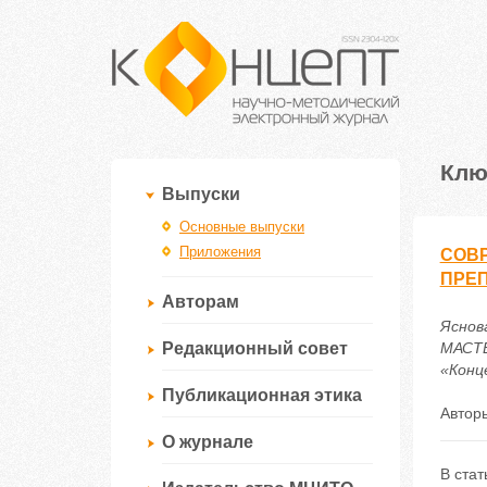
Клю
Выпуски
Основные выпуски
Приложения
СОВ
ПРЕ
Авторам
Яснов
Редакционный совет
МАСТЕ
«Конце
Публикационная этика
Автор
О журнале
В стат