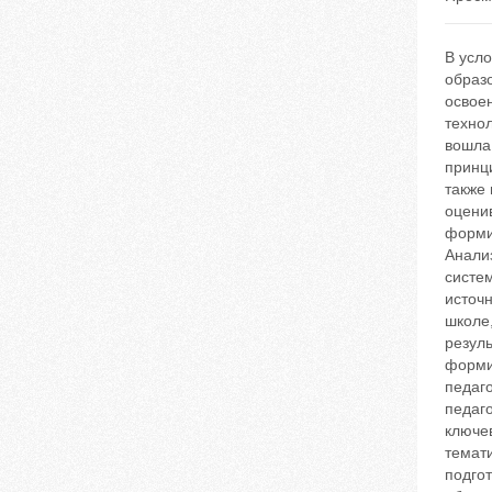
В усл
образ
освое
техно
вошла 
принц
также
оценив
форми
Анали
систе
источ
школе
резуль
форми
педаг
педаг
ключе
темати
подгот