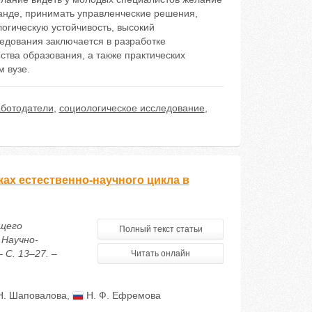
манде, принимать управленческие решения,
логическую устойчивость, высокий
едования заключается в разработке
ства образования, а также практических
 вузе.
ботодатели
,
социологическое исследование
,
х естественно-научного цикла в
ющего
Полный текст статьи
 Научно-
 С. 13–27. –
Читать онлайн
Н. Шаповалова
,
Н. Ф. Ефремова