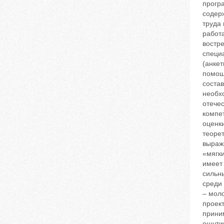
прогр
содерж
труда
работа
востр
специа
(анке
помощ
соста
необх
отече
компет
оценк
теорет
выраж
«мягки
имеет
сильны
среди
– моло
проек
прини
ощути