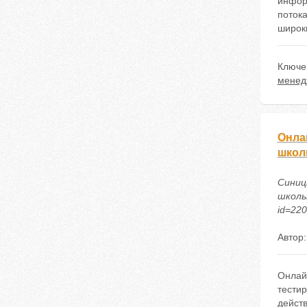
инфор
потока
широк
Ключе
менед
Онла
школ
Синиц
школьн
id=22
Автор
Онлай
тести
дейст