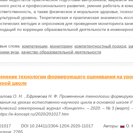
рного роста и профессионального развития, умение работать в ко
ответственность, а также физическое и моральное здоровье, психо
льтурный уровень. Теоретическая и практическая значимость иссл
стических методик и опросников для проведения мониторинга каче
ендаций по коррекции образовательной деятельности в инженерном
вые слова:
компетенции
,
мониторинг
,
компетентностный подход
,
ра
ники вуза
,
качество образовательной деятельности
енение технологии формирующего оценивания на урока
вной школе
алова О. Н. , Ефремова Н. Ф. Применение технологии формиру
вания на уроках естественно-научного цикла в основной школе //
ический электронный журнал «Концепт». – 2020. – № 3 (март). –
ttps://e-koncept.ru/2020/201017.htm
01017
DOI 10.24411/2304-120X-2020-11017
Авторы:
О. 
отров: 2765