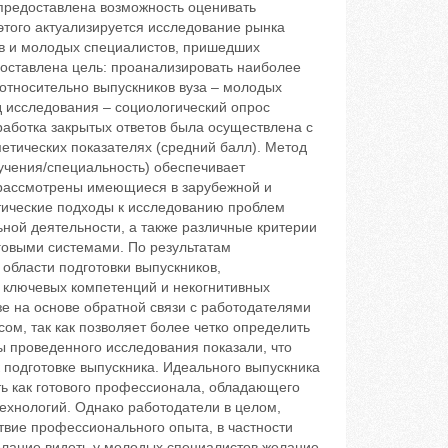
предоставлена возможность оценивать
этого актуализируется исследование рынка
ов и молодых специалистов, пришедших
 поставлена цель: проанализировать наиболее
относительно выпускников вуза – молодых
д исследования – социологический опрос
работка закрытых ответов была осуществлена с
тических показателях (средний балл). Метод
учения/специальность) обеспечивает
е рассмотрены имеющиеся в зарубежной и
тические подходы к исследованию проблем
ьной деятельности, а также различные критерии
овыми системами. По результатам
области подготовки выпускников,
ключевых компетенций и некогнитивных
зе на основе обратной связи с работодателями
м, так как позволяет более четко определить
ы проведенного исследования показали, что
 подготовке выпускника. Идеального выпускника
ть как готового профессионала, обладающего
хнологий. Однако работодатели в целом,
твие профессионального опыта, в частности
елание видеть у молодых специалистов желание