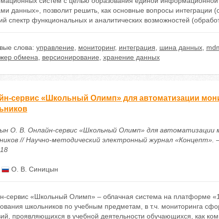
мационных систем с целью образования единой информационной 
ми данных», позволит решить, как основные вопросы интеграции (
ий спектр функциональных и аналитических возможностей (обработ
вые слова:
управление
,
мониторинг
,
интеграция
,
шина данных
,
md
жер обмена
,
версионирование
,
хранение данных
йн-сервис «Школьный Олимп» для автоматизации мон
ьников
ын О. В. Онлайн-сервис «Школьный Олимп» для автоматизации
иков // Научно-методический электронный журнал «Концепт». – 201
018
:
О. В. Синицын
н-сервис «Школьный Олимп» – облачная система на платформе «1
рования школьников по учебным предметам, в т.ч. мониторинга сф
вий, проявляющихся в учебной деятельности обучающихся, как ко