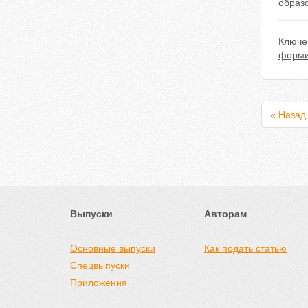
образ
Ключе
форми
« Назад
Выпуски
Авторам
Основные выпуски
Как подать статью
Спецвыпуски
Приложения