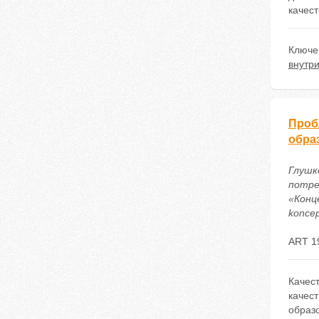
качес
Ключе
внутр
Проб
обра
Глушк
потре
«Конце
koncep
ART 1
Качест
качес
образ