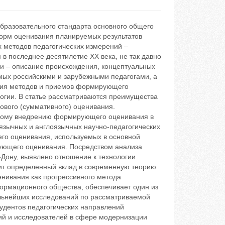
образовательного стандарта основного общего
орм оценивания планируемых результатов
 методов педагогических измерений –
в последнее десятилетие ХХ века, не так давно
ьи – описание происхождения, концептуальных
ых российскими и зарубежными педагогами, а
ания методов и приемов формирующего
логии. В статье рассматриваются преимущества
вого (суммативного) оценивания.
кому внедрению формирующего оценивания в
язычных и англоязычных научно-педагогических
го оценивания, используемых в основной
ующего оценивания. Посредством анализа
-Дону, выявлено отношение к технологии
ит определенный вклад в современную теорию
нивания как прогрессивного метода
ормационного общества, обеспечивает один из
альнейших исследований по рассматриваемой
тудентов педагогических направлений
ний и исследователей в сфере модернизации