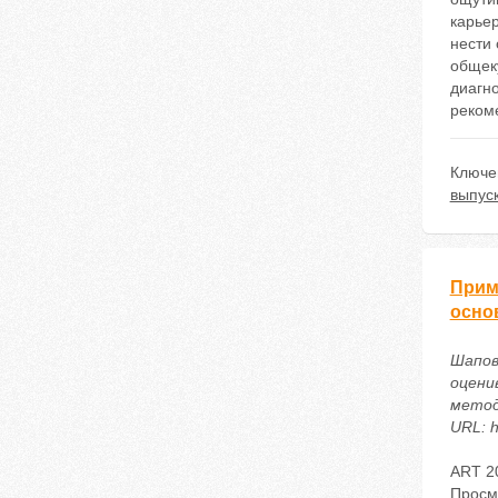
карье
нести 
общеку
диагно
реком
Ключе
выпуск
Прим
осно
Шапов
оцени
метод
URL: h
ART 2
Просм