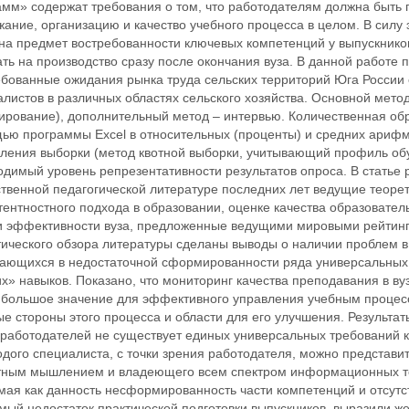
амм» содержат требования о том, что работодателям должна быть 
ание, организацию и качество учебного процесса в целом. В силу 
 на предмет востребованности ключевых компетенций у выпускник
ть на производство сразу после окончания вуза. В данной работе
ебованные ожидания рынка труда сельских территорий Юга России 
листов в различных областях сельского хозяйства. Основной мето
тирование), дополнительный метод – интервью. Количественная об
ью программы Excel в относительных (проценты) и средних арифме
вления выборки (метод квотной выборки, учитывающий профиль об
одимый уровень репрезентативности результатов опроса. В стать
ственной педагогической литературе последних лет ведущие теоре
ентностного подхода в образовании, оценке качества образовател
и эффективности вуза, предложенные ведущими мировыми рейтинг
ического обзора литературы сделаны выводы о наличии проблем в 
ающихся в недостаточной сформированности ряда универсальных 
х» навыков. Показано, что мониторинг качества преподавания в ву
 большое значение для эффективного управления учебным процессо
е стороны этого процесса и области для его улучшения. Результат
 работодателей не существует единых универсальных требований к
дого специалиста, с точки зрения работодателя, можно представи
тным мышлением и владеющего всем спектром информационных те
мая как данность несформированность части компетенций и отсутс
мый недостаток практической подготовки выпускников, выразили ж