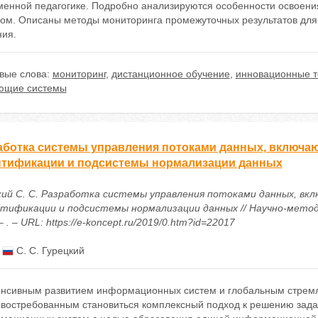
менной педагогике. Подробно анализируются особенности освоени
вом. Описаны методы мониторинга промежуточных результатов для
ния.
вые слова:
мониторинг
,
дистанционное обучение
,
инновационные т
ющие системы
аботка системы управления потоками данных, включа
нтификации и подсистемы нормализации данных
кий С. С. Разработка системы управления потоками данных, вк
тификации и подсистемы нормализации данных // Научно-метод
– . – URL: https://e-koncept.ru/2019/0.htm?id=22017
:
С. С. Гурецкий
енсивным развитием информационных систем и глобальным стремл
 востребованным становиться комплексный подход к решению зада