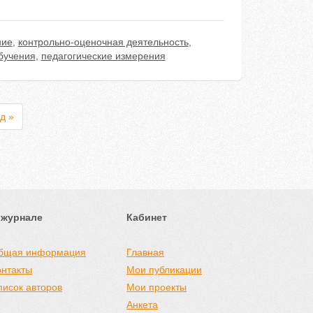
ние
,
контрольно-оценочная деятельность
,
бучения
,
педагогические измерения
д »
 журнале
Кабинет
бщая информация
Главная
онтакты
Мои публикации
писок авторов
Мои проекты
Анкета