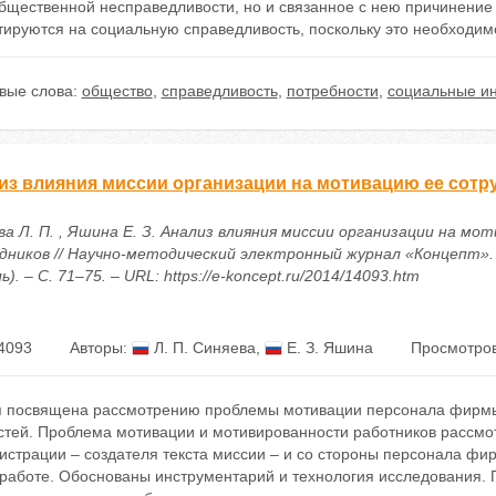
общественной несправедливости, но и связанное с нею причинение
тируются на социальную справедливость, поскольку это необходим
вые слова:
общество
,
справедливость
,
потребности
,
социальные ин
из влияния миссии организации на мотивацию ее сотр
ва Л. П. , Яшина Е. З. Анализ влияния миссии организации на мо
дников // Научно-методический электронный журнал «Концепт». 
ь). – С. 71–75. – URL: https://e-koncept.ru/2014/14093.htm
4093
Авторы:
Л. П. Синяева
,
Е. З. Яшина
Просмотров
я посвящена рассмотрению проблемы мотивации персонала фирмы 
стей. Проблема мотивации и мотивированности работников рассмот
истрации – создателя текста миссии – и со стороны персонала фи
 работе. Обоснованы инструментарий и технология исследования. 