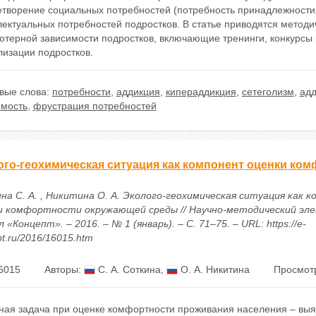
творение социальных потребностей (потребность принадлежности к
лектуальных потребностей подростков. В статье приводятся метод
ютерной зависимости подростков, включающие тренинги, конкурсы
лизации подростков.
вые слова:
потребности
,
аддикция
,
кипераддикция
,
сетеголизм
,
адд
имость
,
фрустрация потребностей
ого-геохимическая ситуация как компонент оценки ко
на С. А. , Никитина О. А. Эколого-геохимическая ситуация как 
и комфортности окружающей среды // Научно-методический эл
 «Концепт». – 2016. – № 1 (январь). – С. 71–75. – URL: https://e-
t.ru/2016/16015.htm
6015
Авторы:
С. А. Соткина
,
О. А. Никитина
Просмотр
ная задача при оценке комфортности проживания населения – выя