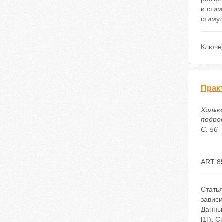
и сти
стиму
Ключе
Прак
Хильк
подро
С. 56–
ART 8
Стать
зависи
Данны
[1]). 