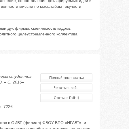
равнение, сопоставление декларируемых идей и
твенности миссии по масштабам текучести
ный дух фирмы
,
сменяемость кадров
,
олитного целеустремленного коллектива
,
сферы студентов
Полный текст статьи
. – С. 2016–
Читать онлайн
Статья в РИНЦ
: 7226
тов в ОИВТ (филиал) ФБОУ ВПО «НГАВТ», и
 формированию устойчивых мотивов, интересов