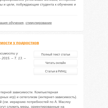
вы и цели, побуждающие студента к обучению и
ация обучения
,
стимулирование
мости у подростков
исимости у
Полный текст статьи
015. – Т. 13. –
Читать онлайн
Статья в РИНЦ
ютерной зависимости. Компьютерная
рных игр) и сетеголизм (интернет-зависимость).
 (см. иерархию потребностей по А. Маслоу
огут служить меры, ориентированные на