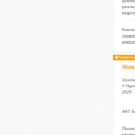
докум
реаль
кадров
Ключе
удовл
идеол
Междунар
Опре
Хохло
// Нау
2020. 
ART 5
Проан
раскр