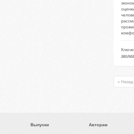
эконо
оценк
челов
рассм
прожив
комфо
Ключе
экодиа
« Назад
Выпуски
Авторам