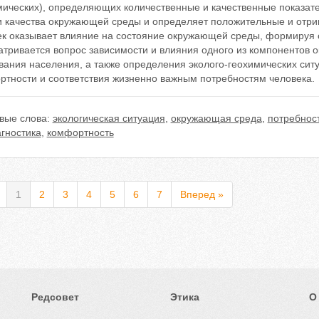
мических), определяющих количественные и качественные показате
и качества окружающей среды и определяет положительные и отри
ек оказывает влияние на состояние окружающей среды, формируя о
атривается вопрос зависимости и влияния одного из компонентов
ания населения, а также определения эколого-геохимических ситу
ртности и соответствия жизненно важным потребностям человека.
вые слова:
экологическая ситуация
,
окружающая среда
,
потребнос
гностика
,
комфортность
1
2
3
4
5
6
7
Вперед »
Редсовет
Этика
О