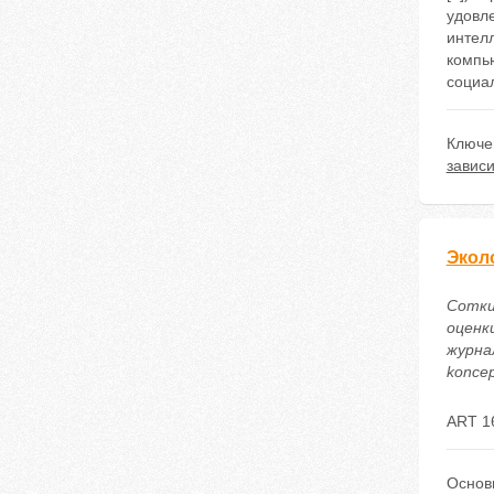
удовле
интел
компь
социа
Ключе
завис
Экол
Сотки
оценк
журнал
koncep
ART 1
Основ