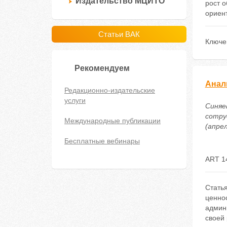
Издательство МЦИТО
рост 
ориен
Статьи ВАК
Ключе
Рекомендуем
Анал
Редакционно-издательские
услуги
Синяе
сотру
Международные публикации
(апрел
Бесплатные вебинары
ART 1
Стать
ценно
админ
своей