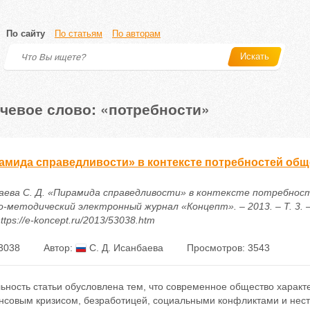
По сайту
По статьям
По авторам
Искать
чевое слово: «потребности»
амида справедливости» в контексте потребностей общ
аева С. Д. «Пирамида справедливости» в контексте потребност
о-методический электронный журнал «Концепт». – 2013. – Т. 3. –
ttps://e-koncept.ru/2013/53038.htm
3038
Автор:
С. Д. Исанбаева
Просмотров: 3543
льность статьи обусловлена тем, что современное общество хара
нсовым кризисом, безработицей, социальными конфликтами и нест