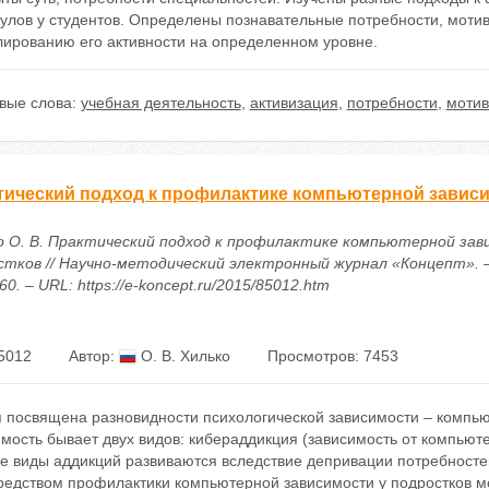
мулов у студентов. Определены познавательные потребности, моти
лированию его активности на определенном уровне.
вые слова:
учебная деятельность
,
активизация
,
потребности
,
мотив
тический подход к профилактике компьютерной зависи
о О. В. Практический подход к профилактике компьютерной зав
стков // Научно-методический электронный журнал «Концепт». – 2
60. – URL: https://e-koncept.ru/2015/85012.htm
5012
Автор:
О. В. Хилько
Просмотров: 7453
я посвящена разновидности психологической зависимости – компь
мость бывает двух видов: кибераддикция (зависимость от компьюте
е виды аддикций развиваются вследствие депривации потребностей
Средством профилактики компьютерной зависимости у подростков м