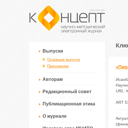
Клю
Выпуски
Основные выпуски
Приложения
«Пир
Авторам
Исанб
Научн
URL: h
Редакционный совет
ART 5
Публикационная этика
О журнале
Актуа
(фина