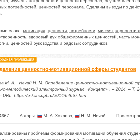
ента, изучены потребности и ценности персонала, осуществлено с
ных потребностей, ценностей персонала. Сделаны выводы по дейс
.
вые слова:
мотивация
,
ценности
,
потребности
,
миссия
,
корпоратив
етворенность
,
здоровый дух общефирменных ценностей
,
часть мон
огии
,
ценностей руководства и рядовых сотрудников
одная публикация
деление ценностно-мотивационной сферы студентов
ва М. А. , Нечай Н. М. Определение ценностно-мотивационной 
чно-методический электронный журнал «Концепт». – 2014. – Т. 20
– URL: https://e-koncept.ru/2014/54667.htm
4667
Авторы:
М. А. Хохлова
,
Н. М. Нечай
Просмотров
ализированы проблемы формирования мотивации обучения студен
ыты суть, потребности специальностей. Изучены разные подходы к