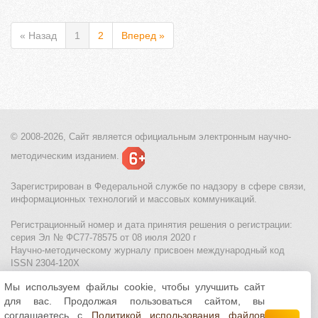
« Назад
1
2
Вперед »
© 2008-2026, Сайт является
официальным электронным
научно-
методическим изданием.
Зарегистрирован в Федеральной службе по надзору в сфере связи,
информационных технологий и массовых коммуникаций.
Регистрационный номер и дата принятия решения о регистрации:
серия Эл № ФС77-78575 от 08 июля 2020 г
Научно-методическому журналу присвоен международный код
ISSN 2304-120X
Мы используем файлы cookie, чтобы улучшить сайт
МЦИТО
|
Школьные олимпиады и онлайн конкурсы для детей
|
для вас. Продолжая пользоваться сайтом, вы
Политика использования файлов cookie
|
Политика обработки и
защиты персональных данных
соглашаетесь с
Политикой использования файлов