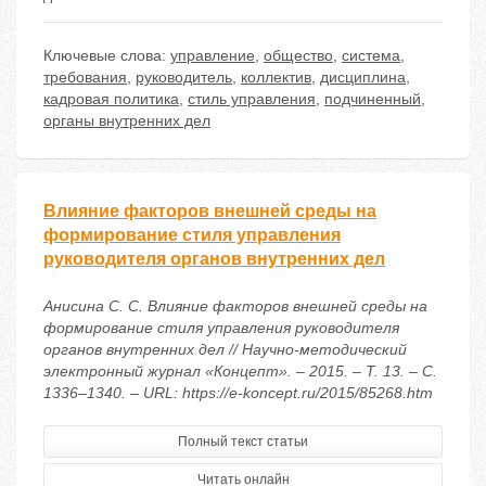
Ключевые слова:
управление
,
общество
,
система
,
требования
,
руководитель
,
коллектив
,
дисциплина
,
кадровая политика
,
стиль управления
,
подчиненный
,
органы внутренних дел
Влияние факторов внешней среды на
формирование стиля управления
руководителя органов внутренних дел
Анисина С. С. Влияние факторов внешней среды на
формирование стиля управления руководителя
органов внутренних дел // Научно-методический
электронный журнал «Концепт». – 2015. – Т. 13. – С.
1336–1340. – URL: https://e-koncept.ru/2015/85268.htm
Полный текст статьи
Читать онлайн