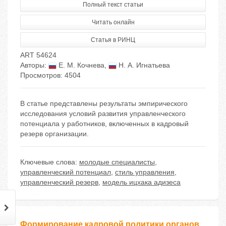
Полный текст статьи
Читать онлайн
Статья в РИНЦ
ART 54624
Авторы:
Е. М. Кочнева
,
Н. А. Игнатьева
Просмотров: 4504
В статье представлены результаты эмпирического
исследования условий развития управленческого
потенциала у работников, включенных в кадровый
резерв организации.
Ключевые слова:
молодые специалисты
,
управленческий потенциал
,
стиль управления
,
управленческий резерв
,
модель ицхака адизеса
Формирование кадровой политики органов