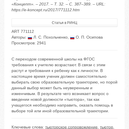
«Концепт». – 2017. – Т. 32. – С. 387–389. – URL:
https://e-koncept.ru/2017/771112.htm
Статья в РИНЦ
ART 771112
Авторы:
Л. С. Похольченко
,
О. П. Осипова
Просмотров: 2941
С переходом современной школы на ФГОС
требования к учителю возрастают. В связи с этим
растут и требования к ребенку как к личности. В
настоящее время ученик должен самостоятельно
выбирать свою образовательную траекторию, но порой
данный выбор может быть неуверенным и
изменчивым. В результате чего возникает вопрос о
введении новой должности «тьютора», так как
учащегося необходимо направить, оказать помощь в
выборе той или иной образовательной траектории.
Ключевые слова:
тьюторское сопровождение
,
тьютор
,