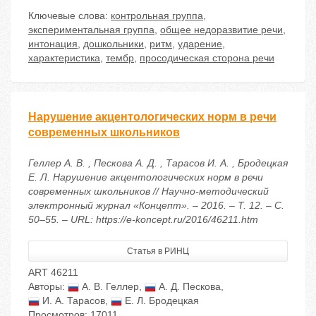
Ключевые слова:
контрольная группа
,
экспериментальная группа
,
общее недоразвитие речи
,
интонация
,
дошкольники
,
ритм
,
ударение
,
характеристика
,
тембр
,
просодическая сторона речи
Нарушение акцентологических норм в речи
современных школьников
Геллер А. В. , Пескова А. Д. , Тарасов И. А. , Бродецкая
Е. Л. Нарушение акцентологических норм в речи
современных школьников // Научно-методический
электронный журнал «Концепт». – 2016. – Т. 12. – С.
50–55. – URL: https://e-koncept.ru/2016/46211.htm
Статья в РИНЦ
ART 46211
Авторы:
А. В. Геллер
,
А. Д. Пескова
,
И. А. Тарасов
,
Е. Л. Бродецкая
Просмотров: 17011