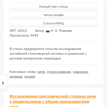
Полный текст статьи
Читать онлайн
Статья в РИНЦ
ART 14513
Автор:
Н. А. Рожкова
Просмотров: 6445
В статье предпринята попытка исследования
английской стихотворной системы в сравнении с
русским материалом переводов.
Ключевые слова:
ритм
,
стихосложение
,
ударение
,
ритмика
,
поэзия
Исследования просодической стороны речи
у дошкольников с общим недоразвитием
речи