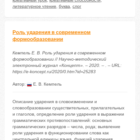
креативный урок
,
креативные способности
,
литературное чтение
,
буква
,
слог
Роль ударения в современном
формообразовании
Кемпель Е. В. Роль ударения в современном
формообразовании // Научно-методический
электронный журнал «Концепт». – 2020. – . – URL:
https://e-koncept.ru/2020/0.htm?id=25283
Автор:
Е. В. Кемпель
Описание ударения в словоизменении и
словообразовании существительных, прилагательных
и глаголов, определение роли ударения в выражении
грамматических противопоставлений: основных
грамматических разрядов – числа, рода; выявление
роли ударения в функционировании слова как
центральной единицы языка, функций ударения.