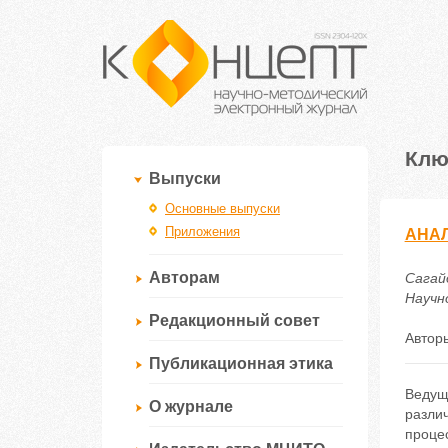
Клю
Выпуски
Основные выпуски
Приложения
АНАЛ
Авторам
Сагай
Научно
Редакционный совет
Автор
Публикационная этика
Ведущ
О журнале
разли
проце