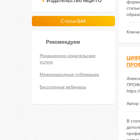
Издательство МЦИТО
форми
стать
образ
Статьи ВАК
Ключе
Рекомендуем
Редакционно-издательские
ЦИФ
услуги
ПРО
Международные публикации
Алекс
ПРОФЕ
Бесплатные вебинары
https:
Автор
В стат
допол
профе
новых