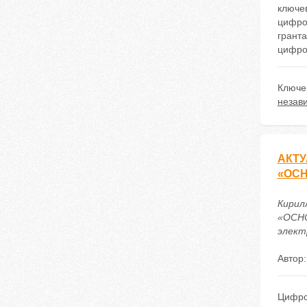
ключе
цифро
грант
цифро
Ключе
незав
АКТ
«ОС
Кири
«ОСН
электр
Автор
Цифро