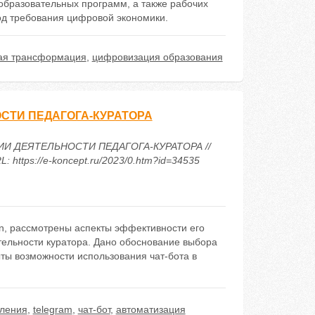
образовательных программ, а также рабочих
од требования цифровой экономики.
ая трансформация
,
цифровизация образования
СТИ ПЕДАГОГА-КУРАТОРА
АЦИИ ДЕЯТЕЛЬНОСТИ ПЕДАГОГА-КУРАТОРА //
https://e-koncept.ru/2023/0.htm?id=34535
on, рассмотрены аспекты эффективности его
ятельности куратора. Дано обоснование выбора
ыты возможности использования чат-бота в
вления
,
telegram
,
чат-бот
,
автоматизация