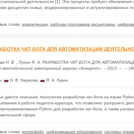
ссиональной деятельности [1]. Эти процессы требуют обновления 
амм дисциплин новых, модернизированных и актуализированных п
вые слова:
компетенции
,
рабочая программа дисциплины
,
цифров
АБОТКА ЧАТ-БОТА ДЛЯ АВТОМАТИЗАЦИИ ДЕЯТЕЛЬНО
ва Н. В. , Лукин Я. А. РАЗРАБОТКА ЧАТ-БОТА ДЛЯ АВТОМАТИЗ
-методический электронный журнал «Концепт». – 2023. – . – URL: 
ы:
Н. В. Наумова
,
Я. А. Лукин
ье дается описание технологии разработки чат-бота на языке Pyth
зования в работе педагога-куратора, что позволяет разгрузить де
программирования Python для разработки чат-бота, а также раскр
овательной сфере.
вые слова:
интерфейс
,
цифровизация образования
,
системы упра