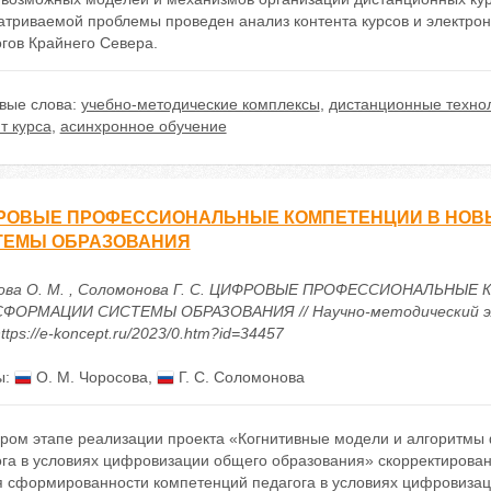
атриваемой проблемы проведен анализ контента курсов и электрон
гов Крайнего Севера.
вые слова:
учебно-методические комплексы
,
дистанционные техно
т курса
,
асинхронное обучение
РОВЫЕ ПРОФЕССИОНАЛЬНЫЕ КОМПЕТЕНЦИИ В НОВ
ТЕМЫ ОБРАЗОВАНИЯ
ова О. М. , Соломонова Г. С. ЦИФРОВЫЕ ПРОФЕССИОНАЛЬНЫ
ФОРМАЦИИ СИСТЕМЫ ОБРАЗОВАНИЯ // Научно-методический элек
ttps://e-koncept.ru/2023/0.htm?id=34457
ы:
О. М. Чоросова
,
Г. С. Соломонова
ором этапе реализации проекта «Когнитивные модели и алгоритм
ога в условиях цифровизации общего образования» скорректирова
я сформированности компетенций педагога в условиях цифровизац