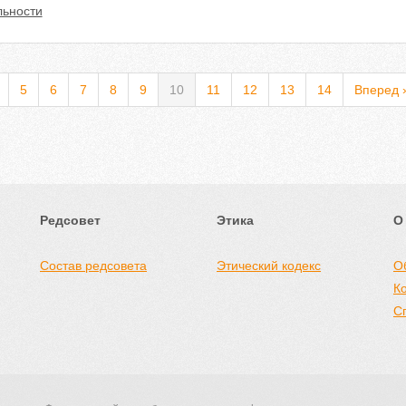
льности
5
6
7
8
9
10
11
12
13
14
Вперед 
Редсовет
Этика
О
Состав редсовета
Этический кодекс
О
К
С