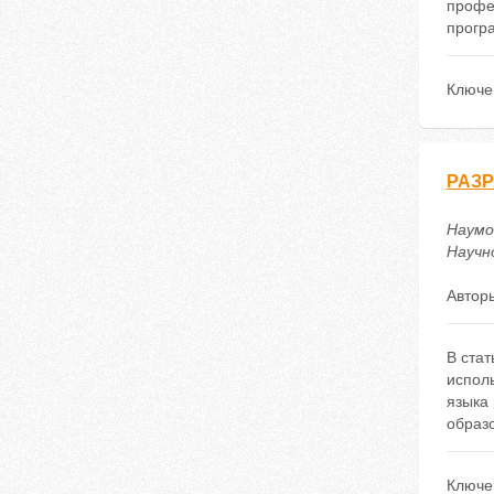
профе
прогр
Ключе
РАЗР
Наумо
Научно
Автор
В стат
исполь
языка 
образ
Ключе