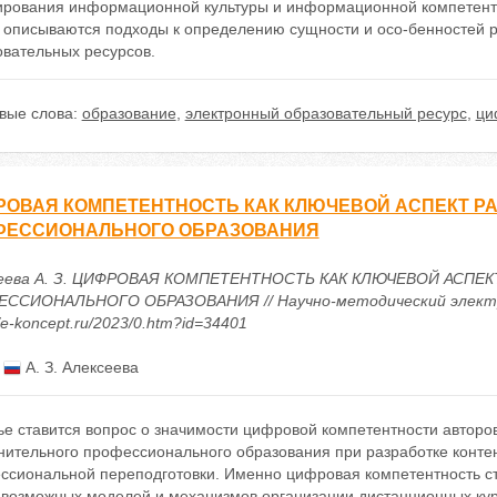
рования информационной культуры и информационной компетентнос
е описываются подходы к определению сущности и осо-бенностей р
овательных ресурсов.
вые слова:
образование
,
электронный образовательный ресурс
,
ци
РОВАЯ КОМПЕТЕНТНОСТЬ КАК КЛЮЧЕВОЙ АСПЕКТ Р
ФЕССИОНАЛЬНОГО ОБРАЗОВАНИЯ
еева А. З. ЦИФРОВАЯ КОМПЕТЕНТНОСТЬ КАК КЛЮЧЕВОЙ АСП
ССИОНАЛЬНОГО ОБРАЗОВАНИЯ // Научно-методический электронн
//e-koncept.ru/2023/0.htm?id=34401
:
А. З. Алексеева
ье ставится вопрос о значимости цифровой компетентности авторо
нительного профессионального образования при разработке конте
ссиональной переподготовки. Именно цифровая компетентность ст
 возможных моделей и механизмов организации дистанционных курс