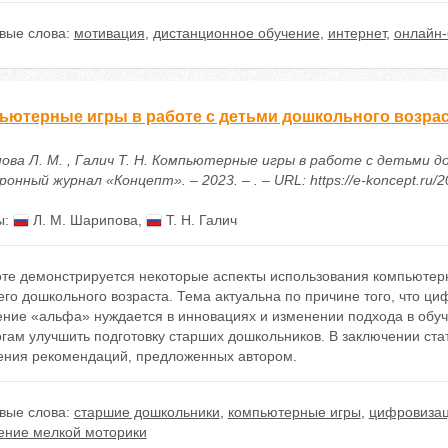
вые слова:
мотивация
,
дистанционное обучение
,
интернет
,
онлайн-
ьютерные игры в работе с детьми дошкольного возра
ова Л. М. , Галич Т. Н. Компьютерные игры в работе с детьми д
онный журнал «Концепт». – 2023. – . – URL: https://e-koncept.ru/
ы:
Л. М. Шарипова
,
Т. Н. Галич
оте демонстрируется некоторые аспекты использования компьютерн
го дошкольного возраста. Тема актуальна по причине того, что ц
ение «альфа» нуждается в инновациях и изменении подхода в обу
огам улучшить подготовку старших дошкольников. В заключении ст
ения рекомендаций, предложенных автором.
вые слова:
старшие дошкольники
,
компьютерные игры
,
цифровизац
ение мелкой моторики