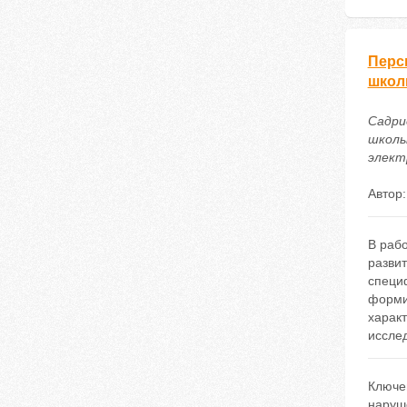
Перс
школ
Садри
школь
электр
Автор
В раб
разви
специ
форми
харак
исслед
Ключе
наруш