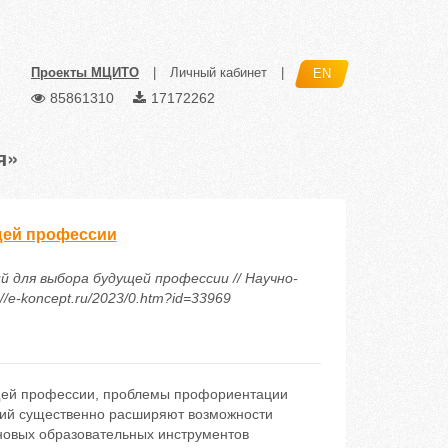
Проекты МЦИТО
|
Личный кабинет
|
EN
85861310
17172262
я»
щей профессии
 для выбора будущей профессии // Научно-
/e-koncept.ru/2023/0.htm?id=33969
ущей профессии, проблемы профориентации
гий существенно расширяют возможности
новых образовательных инструментов