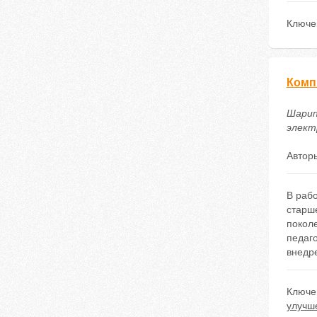
Ключе
Комп
Шарип
электр
Автор
В раб
старше
покол
педаг
внедр
Ключе
улучш