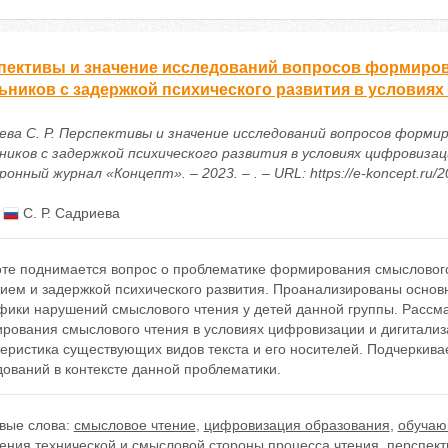
пективы и значение исследований вопросов формиро
ьников с задержкой психического развития в условия
ева С. Р. Перспективы и значение исследований вопросов форм
ников с задержкой психического развития в условиях цифровизац
онный журнал «Концепт». – 2023. – . – URL: https://e-koncept.ru/
:
С. Р. Садриева
оте поднимается вопрос о проблематике формирования смысловог
тием и задержкой психического развития. Проанализированы основ
фики нарушений смыслового чтения у детей данной группы. Рассм
рования смыслового чтения в условиях цифровизации и дигитализа
теристика существующих видов текста и его носителей. Подчеркив
ований в контексте данной проблематики.
вые слова:
смысловое чтение
,
цифровизация образования
,
обучаю
ения технической и смысловой стороны процесса чтения
,
перспект