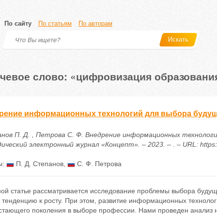
По сайту
По статьям
По авторам
Искать
чевое слово: «цифровизация образовани
рение информационных технологий для выбора буду
нов П. Д. , Петрова С. Ф. Внедрение информационных технологий
ческий электронный журнал «Концепт». – 2023. – . – URL: https:/
ы:
П. Д. Степанов
,
С. Ф. Петрова
ной статье рассматривается исследование проблемы выбора буд
 тенденцию к росту. При этом, развитие информационных техноло
стающего поколения в выборе профессии. Нами проведен анализ 