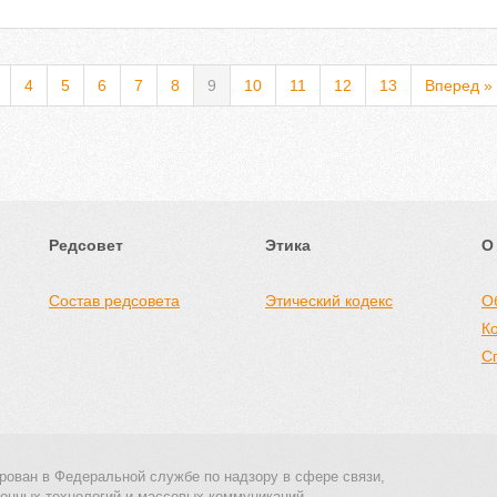
4
5
6
7
8
9
10
11
12
13
Вперед »
Редсовет
Этика
О
Состав редсовета
Этический кодекс
О
К
С
рован в Федеральной службе по надзору в сфере связи,
онных технологий и массовых коммуникаций.