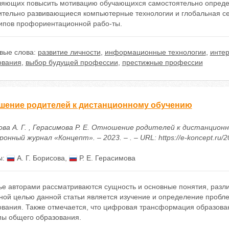
ляющих повысить мотивацию обучающихся самостоятельно определи
ительно развивающиеся компьютерные технологии и глобальная се
ипов профориентационной рабо-ты.
вые слова:
развитие личности
,
информационные технологии
,
интер
ования
,
выбор будущей профессии
,
престижные профессии
шение родителей к дистанционному обучению
ова А. Г. , Герасимова Р. Е. Отношение родителей к дистанцион
онный журнал «Концепт». – 2023. – . – URL: https://e-koncept.ru/
ы:
А. Г. Борисова
,
Р. Е. Герасимова
тье авторами рассматриваются сущность и основные понятия, разл
ной целью данной статьи является изучение и определение пробле
ования. Также отмечается, что цифровая трансформация образова
мы общего образования.