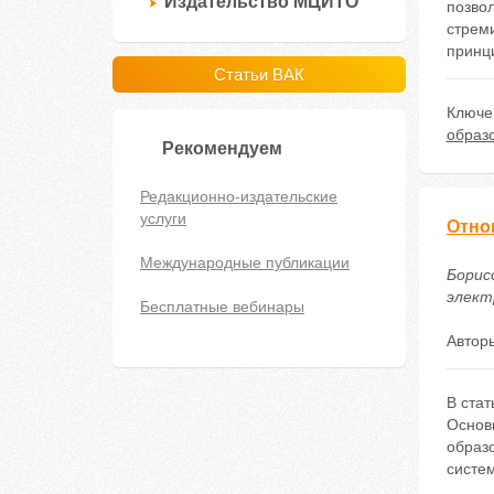
Издательство МЦИТО
позво
стрем
принц
Статьи ВАК
Ключе
образ
Рекомендуем
Редакционно-издательские
услуги
Отно
Международные публикации
Борис
электр
Бесплатные вебинары
Автор
В ста
Основ
образ
систе