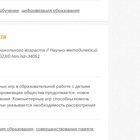
обучение
,
цифровизация образования
ста
ошкольного возраста // Научно-методический
2023/0.htm?id=34051
ых игр в образовательной работе с детьми
ифровизация общества продолжается, новое
чении. Компьютерные игр способны помочь
атьи указывается необходимость рассмотрения
ия образования
,
совершенствование памяти
,