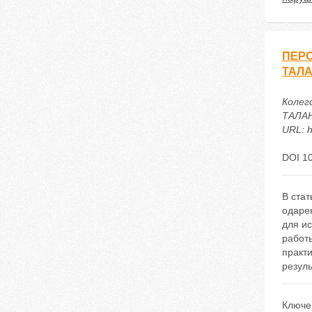
ПЕРС
ТАЛ
Колег
ТАЛАН
URL: h
DOI 1
В ста
одаре
для ис
работ
практ
резуль
Ключе