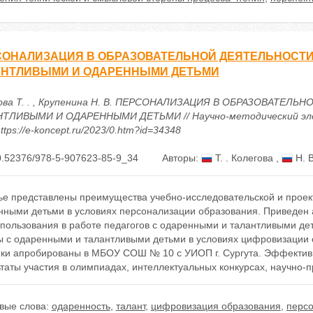
ОНАЛИЗАЦИЯ В ОБРАЗОВАТЕЛЬНОЙ ДЕЯТЕЛЬНОСТИ 
АНТЛИВЫМИ И ОДАРЕННЫМИ ДЕТЬМИ
ова Т. . , Крупенина Н. В. ПЕРСОНАЛИЗАЦИЯ В ОБРАЗОВАТЕЛ
ТЛИВЫМИ И ОДАРЕННЫМИ ДЕТЬМИ // Научно-методический элект
ttps://e-koncept.ru/2023/0.htm?id=34348
0.52376/978-5-907623-85-9_34
Авторы:
Т. . Колегова
,
Н. В
тье представлены преимущества учебно-исследовательской и проек
нными детьми в условиях персонализации образования. Приведен
пользования в работе педагогов с одаренными и талантливыми дет
ы с одаренными и талантливыми детьми в условиях цифровизации 
ики апробированы в МБОУ СОШ № 10 с УИОП г. Сургута. Эффектив
таты участия в олимпиадах, интеллектуальных конкурсах, научно-
вые слова:
одаренность
,
талант
,
цифровизация образования
,
персо