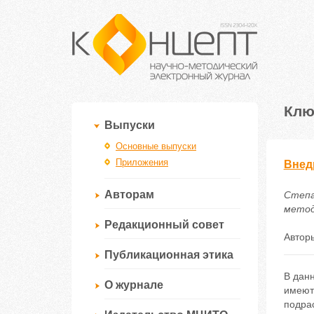
Клю
Выпуски
Основные выпуски
Приложения
Внед
Авторам
Степа
методи
Редакционный совет
Автор
Публикационная этика
В дан
О журнале
имеют
подра