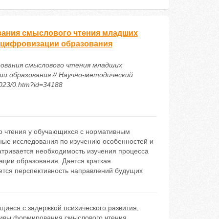
вания смыслового чтения младших
х цифровизации образования
ирования смыслового чтения младших
ии образования // Научно-методический
2023/0.htm?id=34188
о чтения у обучающихся с нормативным
ные исследования по изучению особенностей и
атривается необходимость изучения процесса
ции образования. Дается краткая
ается перспективность направлений будущих
щиеся с задержкой психического развития
,
ивы формирования смыслового чтения