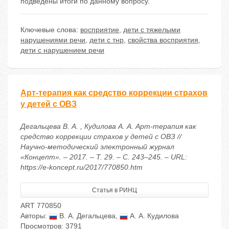
подведены итоги по данному вопросу.
Ключевые слова:
восприятие
,
дети с тяжелыми
нарушениями речи
,
дети с тнр
,
свойства восприятия
,
дети с нарушением речи
Арт-терапия как средство коррекции страхов
у детей с ОВЗ
Дегальцева В. А. , Кудилова А. А. Арт-терапия как
средство коррекции страхов у детей с ОВЗ //
Научно-методический электронный журнал
«Концепт». – 2017. – Т. 29. – С. 243–245. – URL:
https://e-koncept.ru/2017/770850.htm
Статья в РИНЦ
ART 770850
Авторы:
В. А. Дегальцева
,
А. А. Кудилова
Просмотров: 3791