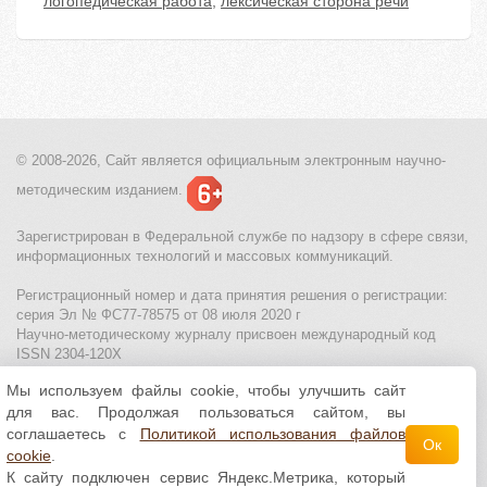
логопедическая работа
,
лексическая сторона речи
© 2008-2026, Сайт является
официальным электронным
научно-
методическим изданием.
Зарегистрирован в Федеральной службе по надзору в сфере связи,
информационных технологий и массовых коммуникаций.
Регистрационный номер и дата принятия решения о регистрации:
серия Эл № ФС77-78575 от 08 июля 2020 г
Научно-методическому журналу присвоен международный код
ISSN 2304-120X
Мы используем файлы cookie, чтобы улучшить сайт
МЦИТО
|
Школьные олимпиады и онлайн конкурсы для детей
|
для вас. Продолжая пользоваться сайтом, вы
Политика использования файлов cookie
|
Политика обработки и
защиты персональных данных
соглашаетесь с
Политикой использования файлов
Ок
cookie
.
Все материалы доступны по
лицензии Creative
К сайту подключен сервис Яндекс.Метрика, который