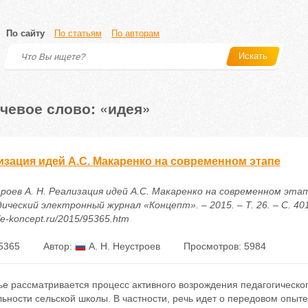
По сайту
По статьям
По авторам
Искать
чевое слово: «идея»
изация идей А.С. Макаренко на современном этапе
роев А. Н. Реализация идей А.С. Макаренко на современном этапе
ческий электронный журнал «Концепт». – 2015. – Т. 26. – С. 401
//e-koncept.ru/2015/95365.htm
5365
Автор:
А. Н. Неустроев
Просмотров: 5984
ье рассматривается процесс активного возрождения педагогическог
ьности сельской школы. В частности, речь идет о передовом опыт