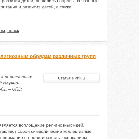
 развития детей, решались вопросы, связанные
питания и развития детей, а также
ры
,
поиск
елигиозным обрядам различных групп
 к религиозным
Статья в РИНЦ
/ Научно-
61. – URL:
 является воплощение религиозных идей,
тавляют собой символические коллективные
т внимание на религиозность, основанием