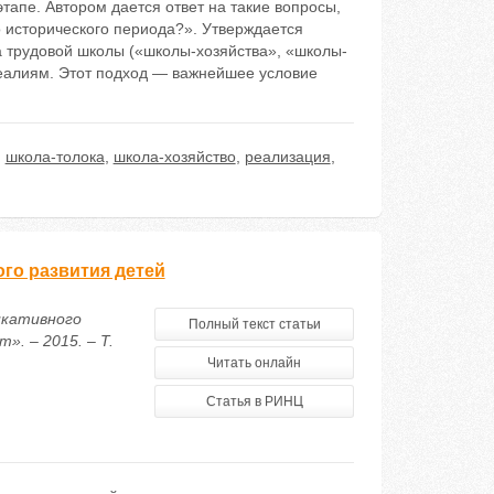
тапе. Автором дается ответ на такие вопросы,
о исторического периода?». Утверждается
а трудовой школы («школы-хозяйства», «школы-
еалиям. Этот подход — важнейшее условие
,
школа-толока
,
школа-хозяйство
,
реализация
,
го развития детей
икативного
Полный текст статьи
. – 2015. – Т.
Читать онлайн
Статья в РИНЦ