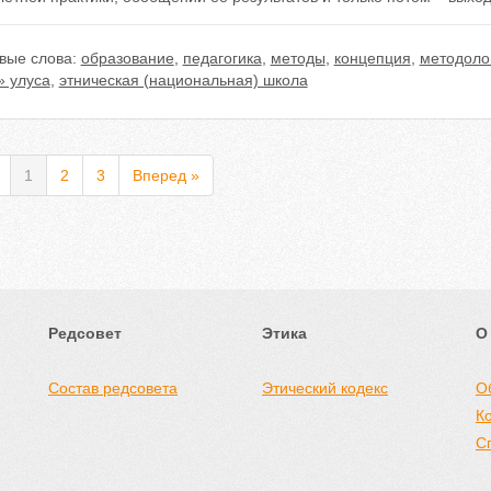
вые слова:
образование
,
педагогика
,
методы
,
концепция
,
методоло
» улуса
,
этническая (национальная) школа
1
2
3
Вперед »
Редсовет
Этика
О
Состав редсовета
Этический кодекс
О
К
С