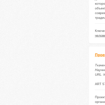
котор
объек
совре
тради
Ключе
челов
Прое
Ткаче
Научн
URL: h
ART 5
Проек
орган