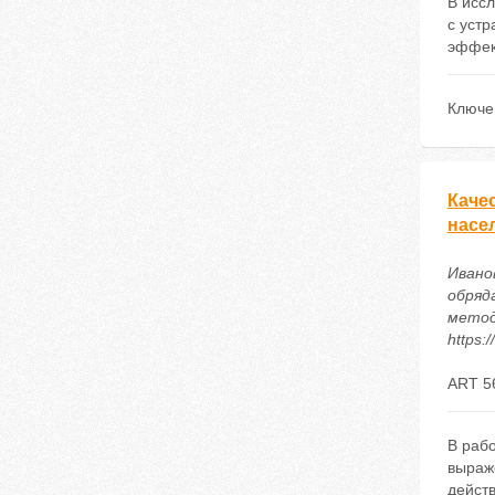
В исс
с устр
эффек
Ключе
Каче
насе
Ивано
обряд
методи
https:
ART 5
В раб
выраж
дейст