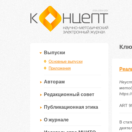
Клю
Выпуски
Основные выпуски
Приложения
Реал
Авторам
Неуст
методи
https:
Редакционный совет
ART 9
Публикационная этика
О журнале
В стат
деятел