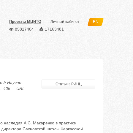
Проекты МЦИТО
|
Личный кабинет
|
EN
85817404
17163481
 // Научно-
Статья в РИНЦ
–405. – URL:
о наследия А.С. Макаренко в практике
е директора Сахновской школы Черкасской