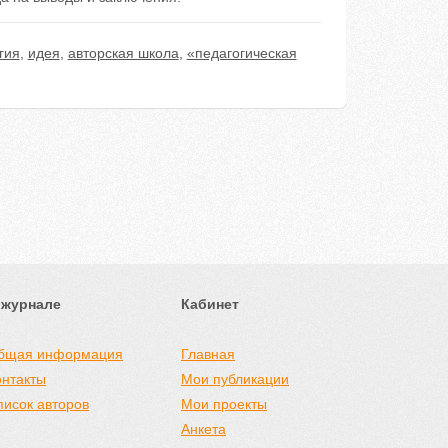
гия
,
идея
,
авторская школа
,
«педагогическая
 журнале
Кабинет
бщая информация
Главная
онтакты
Мои публикации
писок авторов
Мои проекты
Анкета