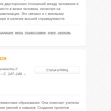
ние двусторонних отношений между человеком и
есто в жизни человека, несмотря на
ивилизации. Это связано и с вековыми
вере в наличие высшей справедливости.
радиция
,
вера
,
православие
,
идея
,
церковь
сти
ичности //
Статья в РИНЦ
– С. 147–149. –
лементами образования. Она помогает учителю
нии умений и навыков. Создание проектов