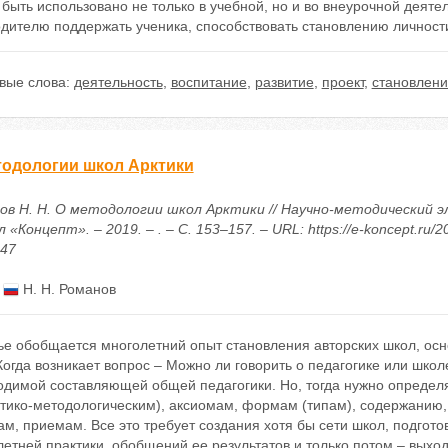
быть использовано не только в учебной, но и во внеурочной деяте
одителю поддержать ученика, способствовать становлению личност
вые слова:
деятельность
,
воспитание
,
развитие
,
проект
,
становлени
тодологии школ Арктики
ов Н. Н. О методологии школ Арктики // Научно-методический 
 «Концепт». – 2019. – . – С. 153–157. – URL: https://e-koncept.ru/2
447
:
Н. Н. Романов
тье обобщается многолетний опыт становления авторских школ, ос
Когда возникает вопрос – Можно ли говорить о педагогике или школе
димой составляющей общей педагогики. Но, тогда нужно определят
етико-методологическим), аксиомам, формам (типам), содержанию
м, приемам. Все это требует создания хотя бы сети школ, подгото
етней практики, обобщений ее результатов и только потом – выхо