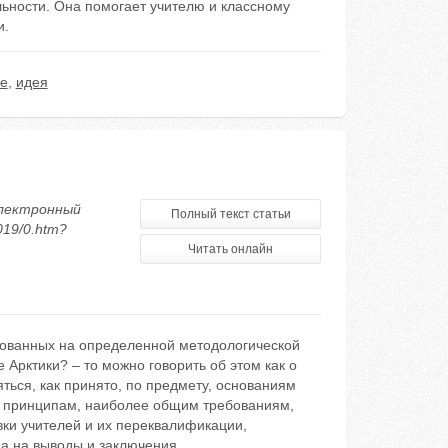
льности. Она помогает учителю и классному
и.
е
,
идея
электронный
Полный текст статьи
019/0.htm?
Читать онлайн
нованных на определенной методологической
 Арктики? – то можно говорить об этом как о
ься, как принято, по предмету, основаниям
, принципам, наиболее общим требованиям,
вки учителей и их переквалификации,
да на выводы и заключения.