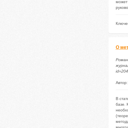
может 
руков
Ключе
О ме
Роман
журнал
id=20
Автор
В ста
базе. 
необхо
(теор
метода
многол