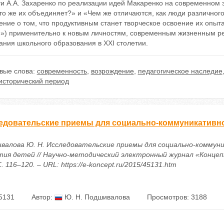
и А.А. Захаренко по реализации идей Макаренко на современном э
то же их объединяет?» и «Чем же отличаются, как люди различног
ние о том, что продуктивным станет творческое освоение их опыт
и») применительно к новым личностям, современным жизненным р
ния школьного образования в XXI столетии.
вые слова:
современность
,
возрождение
,
педагогическое наследие
исторический период
едовательские приемы для социально-коммуникативно
валова Ю. Н. Исследовательские приемы для социально-коммун
тия детей // Научно-методический электронный журнал «Концепт»
С. 116–120. – URL: https://e-koncept.ru/2015/45131.htm
5131
Автор:
Ю. Н. Подшивалова
Просмотров: 3188