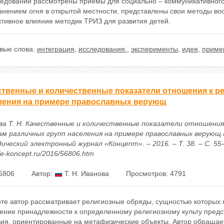
ледовании рассмотрены приемы для социально – коммуникативного
анением огня в открытой местности, представлены свои методы вос
тивное влияние методик ТРИЗ для развития детей.
вые слова:
интеграция
,
исследования.
,
эксперименты
,
идея
,
приме
ственные и количественные показатели отношения к р
ления на примере православных верующ
ва Т. Н. Качественные и количественные показатели отношения
ам различных групп населения на примере православных верующ /
ческий электронный журнал «Концепт». – 2016. – Т. 38. – С. 55–
//e-koncept.ru/2016/56806.htm
6806
Автор:
Т. Н. Иванова
Просмотров: 4791
оте автор рассматривает религиозные обряды, сущностью которых
ение принадлежности к определенному религиозному культу предс
вия, ориентированные на метафизические объекты. Автор обращае