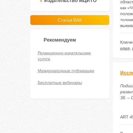
Издательство МЦИТО
област
как «Ч
положе
толок
Статьи ВАК
выжива
Рекомендуем
Ключе
идея
,
Редакционно-издательские
услуги
Международные публикации
Иссл
Бесплатные вебинары
Подши
разви
38. – 
ART 4