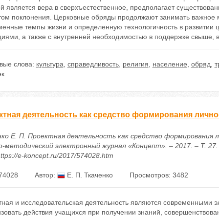
ой является вера в сверхъестественное, предполагает существова
том поклонения. Церковные обряды продолжают занимать важное м
менные темпы жизни и определенную технологичность в развитии ц
циями, а также с внутренней необходимостью в поддержке свыше, 
вые слова:
культура
,
справедливость
,
религия
,
население
,
обряд
,
т
ек
ктная деятельность как средство формирования лично
нко Е. П. Проектная деятельность как средство формирования л
о-методический электронный журнал «Концепт». – 2017. – Т. 27. 
ttps://e-koncept.ru/2017/574028.htm
74028
Автор:
Е. П. Ткаченко
Просмотров: 3482
тная и исследовательская деятельность являются современными э
изовать действия учащихся при получении знаний, совершенствова