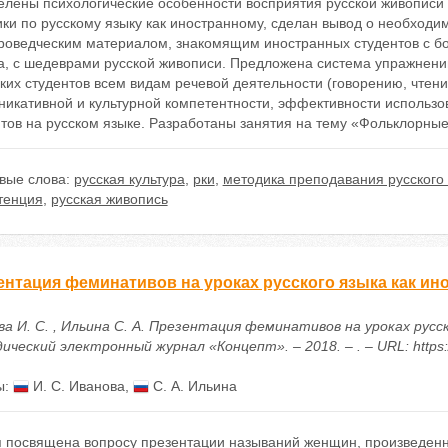
елены психологические особенности восприятия русской живописи
ки по русскому языку как иностранному, сделан вывод о необходи
уроведческим материалом, знакомящим иностранных студентов с бо
а, с шедеврами русской живописи. Предложена система упражнени
ких студентов всем видам речевой деятельности (говорению, чтен
никативной и культурной компетентности, эффективности использо
тов на русском языке. Разработаны занятия на тему «Фольклорные
вые слова:
русская культура
,
рки
,
методика преподавания русского 
тенция
,
русская живопись
ентация феминативов на уроках русского языка как ин
а И. С. , Ильина С. А. Презентация феминативов на уроках русск
ческий электронный журнал «Концепт». – 2018. – . – URL: https:/
ы:
И. С. Иванова
,
С. А. Ильина
я посвящена вопросу презентации называний женщин, произведенн