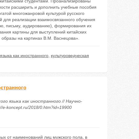
 китайскими студентами. Проанализированы
мости расширить и дополнить учебные пособия
гатой многожанровой культурой русского
й для реализации взаимосвязанного обучения
ию, письму, аудированию), формирования их
вания картины для выступлений китайских
 образы на картинах В.М. Васнецова».
языка как иностранного
,
культуроведческая
остранного
ого языка как иностранного // Научно-
/e-koncept.ru/2018/0.htm?id=19900
ых от наименований лиц мужского пола, в