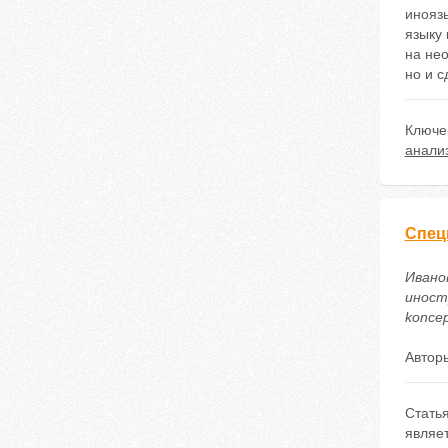
иноязы
языку
на не
но и с
Ключе
анали
Спец
Ивано
иностр
koncep
Автор
Стать
являет