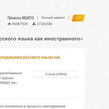
Проекты МЦИТО
|
Личный кабинет
|
EN
85907929
17181586
сского языка как иностранного»
подавания русского языка как
преподавания
Статья в РИНЦ
й журнал
6/56963.htm
ого материала в процессе преподавания