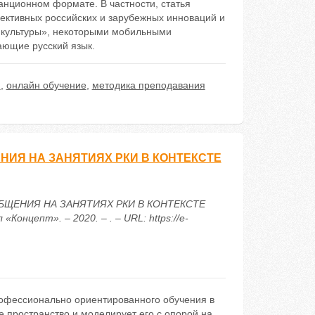
анционном формате. В частности, статья
ективных российских и зарубежных инноваций и
и культуры», некоторыми мобильными
ающие русский язык.
й
,
онлайн обучение
,
методика преподавания
Я НА ЗАНЯТИЯХ РКИ В КОНТЕКСТЕ
БЩЕНИЯ НА ЗАНЯТИЯХ РКИ В КОНТЕКСТЕ
нцепт». – 2020. – . – URL: https://e-
рофессионально ориентированного обучения в
е пространство и моделирует его с опорой на