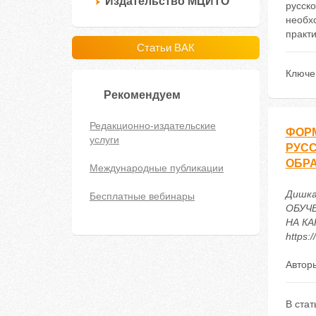
Издательство МЦИТО
русско
необх
практи
Статьи ВАК
Ключе
Рекомендуем
Редакционно-издательские
ФОРМ
услуги
РУСС
ОБРА
Международные публикации
Дишка
Бесплатные вебинары
ОБУЧ
НА КА
https:
Автор
В стат