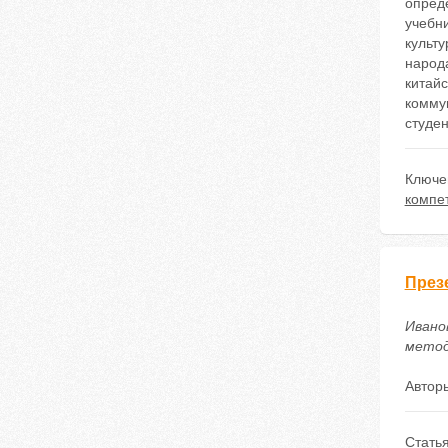
опред
учебни
культ
народ
китайс
комму
студен
Ключе
компе
През
Иванов
методи
Автор
Стать