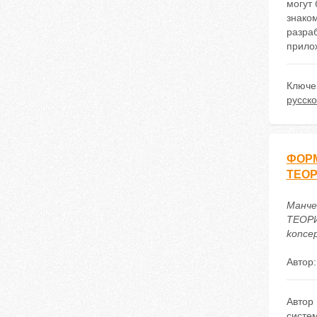
могут 
знако
разраб
прило
Ключе
русско
ФОР
ТЕОР
Манч
ТЕОРИ
koncep
Автор
Автор
систем