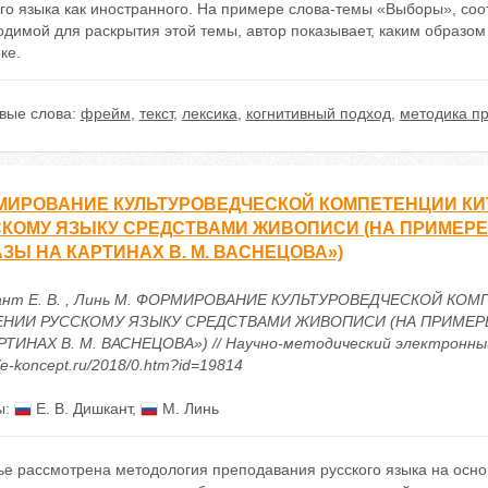
го языка как иностранного. На примере слова-темы «Выборы», соот
одимой для раскрытия этой темы, автор показывает, каким образо
ке.
вые слова:
фрейм
,
текст
,
лексика
,
когнитивный подход
,
методика пр
ИРОВАНИЕ КУЛЬТУРОВЕДЧЕСКОЙ КОМПЕТЕНЦИИ КИ
КОМУ ЯЗЫКУ СРЕДСТВАМИ ЖИВОПИСИ (НА ПРИМЕР
ЗЫ НА КАРТИНАХ В. М. ВАСНЕЦОВА»)
нт Е. В. , Линь М. ФОРМИРОВАНИЕ КУЛЬТУРОВЕДЧЕСКОЙ КО
ЕНИИ РУССКОМУ ЯЗЫКУ СРЕДСТВАМИ ЖИВОПИСИ (НА ПРИМЕР
РТИНАХ В. М. ВАСНЕЦОВА») // Научно-методический электронный 
//e-koncept.ru/2018/0.htm?id=19814
ы:
Е. В. Дишкант
,
М. Линь
ье рассмотрена методология преподавания русского языка на осно