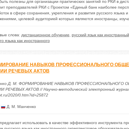
быть полезны для организации практических занятий по РКИ в дист
мит преподавателей РКИ с Проектом «Единый банк наиболее персп
оток в сфере сохранения, укрепления и развития русского языка 
жениями, целевой аудиторией которых являются иностранцы, изуч
вые слова:
дистанционное обучение
,
русский язык как иностранны
го языка как иностранного
МИРОВАНИЕ НАВЫКОВ ПРОФЕССИОНАЛЬНОГО ОБЩЕНИ
ИИ РЕЧЕВЫХ АКТОВ
енко Д. М. ФОРМИРОВАНИЕ НАВЫКОВ ПРОФЕССИОНАЛЬНОГО О
И РЕЧЕВЫХ АКТОВ // Научно-методический электронный журнал «Ко
t.ru/2020/0.htm?id=25872
:
Д. М. Манченко
 предлагает использовать в качестве эффективного инструмента п
е русского языка как иностранного гипертекстовое образовательно