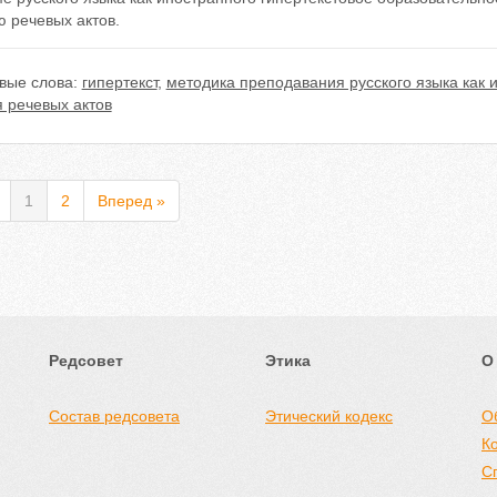
 речевых актов.
вые слова:
гипертекст
,
методика преподавания русского языка как 
 речевых актов
1
2
Вперед »
Редсовет
Этика
О
Состав редсовета
Этический кодекс
О
К
С