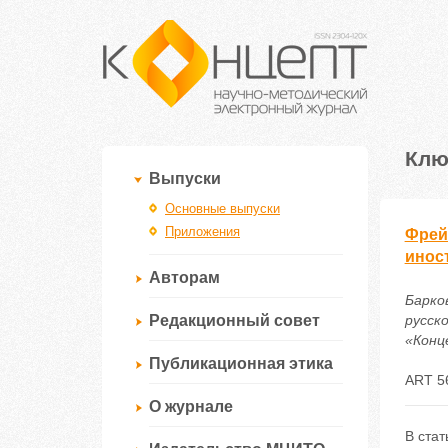
Клю
Выпуски
Основные выпуски
Приложения
Фрей
инос
Авторам
Барко
Редакционный совет
русск
«Конце
Публикационная этика
ART 5
О журнале
В ста