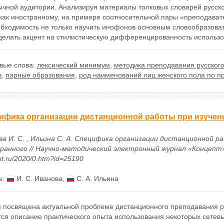
чной аудитории. Анализируя материалы толковых словарей русског
 как иностранному, на примере соотносительной пары «преподават
обходимость не только научить инофонов основным словообразов
делать акцент на стилистическую дифференцированность использов
вые слова:
лексический минимум
,
методика преподавания русского
з
,
парные образования
,
род наименований лиц женского пола по 
ифика организации дистанционной работы при изучени
ва И. С. , Ильина С. А. Специфика организации дистанционной ра
анного // Научно-методический электронный журнал «Концепт». – 
t.ru/2020/0.htm?id=25190
ы:
И. С. Иванова
,
С. А. Ильина
я посвящена актуальной проблеме дистанционного преподавания ру
ся описание практического опыта использования некоторых сетевы