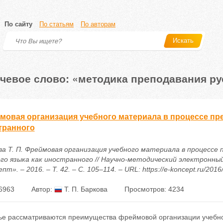
По сайту
По статьям
По авторам
Искать
чевое слово: «методика преподавания ру
мовая организация учебного материала в процессе пре
транного
ва Т. П. Фреймовая организация учебного материала в процессе 
ого языка как иностранного // Научно-методический электронны
пт». – 2016. – Т. 42. – С. 105–114. – URL: https://e-koncept.ru/201
6963
Автор:
Т. П. Баркова
Просмотров: 4234
тье рассматриваются преимущества фреймовой организации учебн