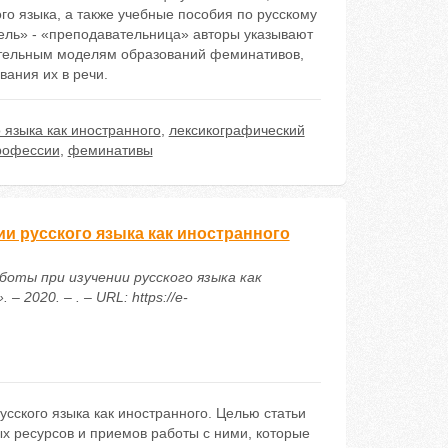
о языка, а также учебные пособия по русскому
ель» - «преподавательница» авторы указывают
ательным моделям образований феминативов,
ания их в речи.
 языка как иностранного
,
лексикографический
профессии
,
феминативы
и русского языка как иностранного
боты при изучении русского языка как
2020. – . – URL: https://e-
сского языка как иностранного. Целью статьи
х ресурсов и приемов работы с ними, которые