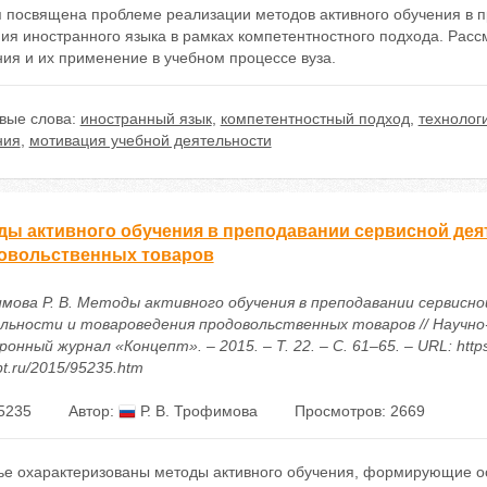
я посвящена проблеме реализации методов активного обучения в 
ния иностранного языка в рамках компетентностного подхода. Рас
ия и их применение в учебном процессе вуза.
вые слова:
иностранный язык
,
компетентностный подход
,
технолог
ния
,
мотивация учебной деятельности
ды активного обучения в преподавании сервисной дея
овольственных товаров
мова Р. В. Методы активного обучения в преподавании сервисно
льности и товароведения продовольственных товаров // Научн
онный журнал «Концепт». – 2015. – Т. 22. – С. 61–65. – URL: https
t.ru/2015/95235.htm
5235
Автор:
Р. В. Трофимова
Просмотров: 2669
тье охарактеризованы методы активного обучения, формирующие 