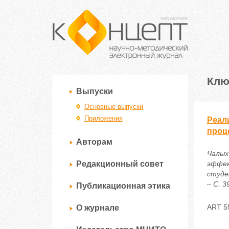
Клю
Выпуски
Основные выпуски
Приложения
Реал
проц
Авторам
Чалых 
Редакционный совет
эффек
студе
– С. 3
Публикационная этика
ART 5
О журнале