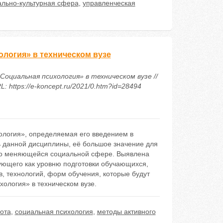
ально-культурная сфера
,
управленческая
логия» в техническом вузе
Социальная психология» в техническом вузе //
https://e-koncept.ru/2021/0.htm?id=28494
ология», определяемая его введением в
ь данной дисциплины, её большое значение для
нно меняющейся социальной сфере. Выявлена
ующего как уровню подготовки обучающихся,
, технологий, форм обучения, которые будут
ология» в техническом вузе.
ота
,
социальная психология
,
методы активного