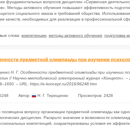
нии фундаментальных вопросов дисциплин «Сервисная деятельнос
ов». Методы активного обучения повышают эффективность подготов
щегося социального заказа и требований общества. Использование
тие качеств, необходимых для реализации в профессиональной сф
вые слова:
компетенции
,
методы активного обучения
,
подготовка 
енности предметной олимпиады при изучении психоло
енко Н. Г. Особенности предметной олимпиады при изучении пс
плин // Научно-методический электронный журнал «Концепт». – 20
6–1650. – URL: https://e-koncept.ru/2016/96248.htm
6248
Автор:
Н. Г. Терещенко
Просмотров: 2428
я посвящена вопросу организации предметной олимпиады как одно
логических дисциплин. Раскрыто значение и возможности олимпиа
ссиональных компетенций, охарактеризованы условия ее эффекти