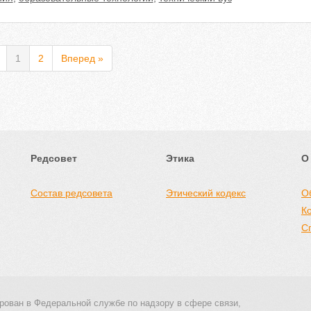
1
2
Вперед »
Редсовет
Этика
О
Состав редсовета
Этический кодекс
О
К
С
рован в Федеральной службе по надзору в сфере связи,