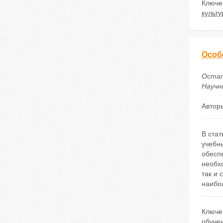
Ключе
культу
Особ
Остап
Научно
Автор
В ста
учебн
обесп
необх
так и
наибо
Ключе
обуче