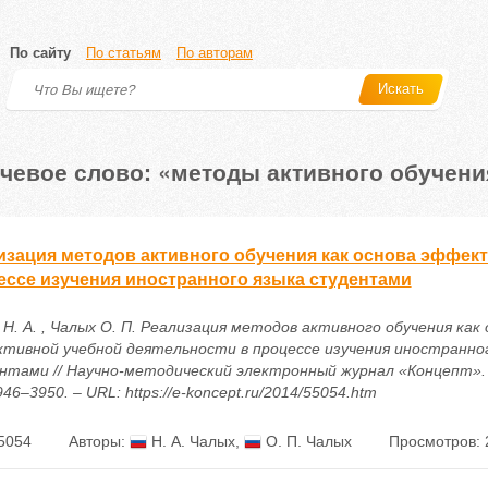
По сайту
По статьям
По авторам
Искать
чевое слово: «методы активного обучени
изация методов активного обучения как основа эффек
ессе изучения иностранного языка студентами
Н. А. , Чалых О. П. Реализация методов активного обучения как 
тивной учебной деятельности в процессе изучения иностранно
нтами // Научно-методический электронный журнал «Концепт». – 
946–3950. – URL: https://e-koncept.ru/2014/55054.htm
5054
Авторы:
Н. А. Чалых
,
О. П. Чалых
Просмотров: 