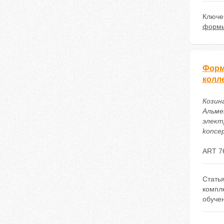
Ключе
формы
Форм
колл
Козин
Альме
электр
koncep
ART 7
Стать
компл
обуче