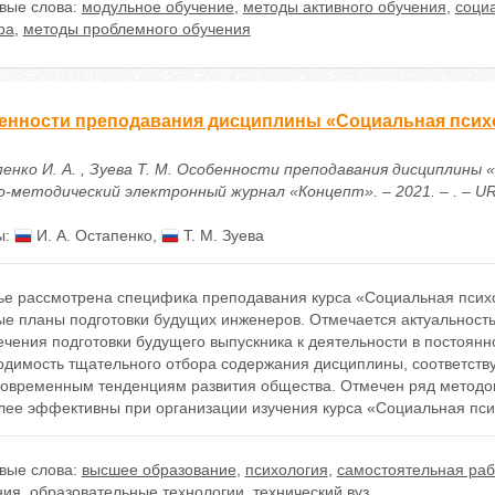
вые слова:
модульное обучение
,
методы активного обучения
,
соци
ра
,
методы проблемного обучения
енности преподавания дисциплины «Социальная психо
енко И. А. , Зуева Т. М. Особенности преподавания дисциплины «
-методический электронный журнал «Концепт». – 2021. – . – URL: 
ы:
И. А. Остапенко
,
Т. М. Зуева
тье рассмотрена специфика преподавания курса «Социальная псих
ые планы подготовки будущих инженеров. Отмечается актуальност
ечения подготовки будущего выпускника к деятельности в постоя
одимость тщательного отбора содержания дисциплины, соответств
 современным тенденциям развития общества. Отмечен ряд методов
лее эффективны при организации изучения курса «Социальная псих
вые слова:
высшее образование
,
психология
,
самостоятельная раб
ния
,
образовательные технологии
,
технический вуз