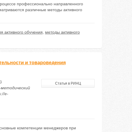
процессе профессионально направленного
сматриваются различные методы активного
ия активного обучения
,
методы активного
тельности и товароведения
й
Статья в РИНЦ
о-методический
://e-
основные компетенции менеджеров при