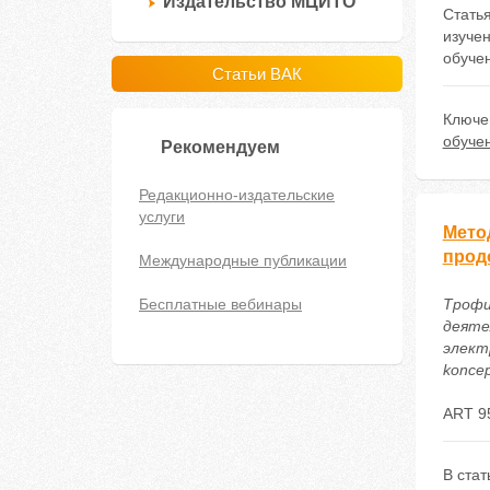
Издательство МЦИТО
Стать
изуче
обучен
Статьи ВАК
Ключе
обуче
Рекомендуем
Редакционно-издательские
услуги
Мето
прод
Международные публикации
Бесплатные вебинары
Трофи
деяте
электр
koncep
ART 9
В ста