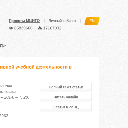
Проекты МЦИТО
|
Личный кабинет
|
EN
85839660
17167932
я»
тивной учебной деятельности в
основа
Полный текст статьи
го языка
2014. – Т. 20.
Читать онлайн
Статья в РИНЦ
2962