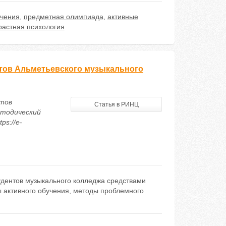
учения
,
предметная олимпиада
,
активные
растная психология
тов Альметьевского музыкального
нтов
Статья в РИНЦ
етодический
ps://e-
дентов музыкального колледжа средствами
 активного обучения, методы проблемного