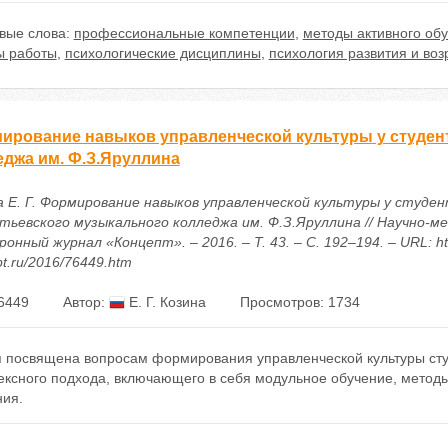
вые слова:
профессиональные компетенции
,
методы активного об
 работы
,
психологические дисциплины
,
психология развития и воз
ирование навыков управленческой культуры у студен
еджа им. Ф.З.Яруллина
а Е. Г. Формирование навыков управленческой культуры у студе
тьевского музыкального колледжа им. Ф.З.Яруллина // Научно-м
онный журнал «Концепт». – 2016. – Т. 43. – С. 192–194. – URL: htt
t.ru/2016/76449.htm
6449
Автор:
Е. Г. Козина
Просмотров: 1734
я посвящена вопросам формирования управленческой культуры сту
ексного подхода, включающего в себя модульное обучение, методы
ния.