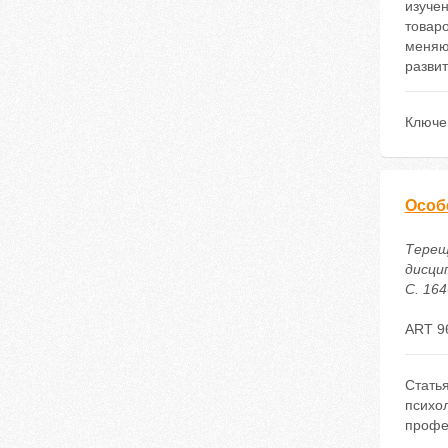
изуче
товар
меняю
разви
Ключе
Особ
Терещ
дисци
С. 164
ART 9
Стать
психо
профе