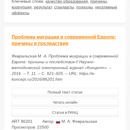
Ключевые слова:
качество образования
,
причины
,
коррупция
,
результат
,
стандарты
,
подходы
,
негативные
эффекты
Проблема миграции в современной Европе:
причины и последствия
Февральская М. А. Проблема миграции в современной
Европе: причины и последствия // Научно-
методический электронный журнал «Концепт». –
2016. – Т. 11. – С. 921–925. – URL: https://e-
koncept.ru/2016/86201.htm
Полный текст статьи
Читать онлайн
Статья в РИНЦ
ART 86201
Автор:
М. А. Февральская
Просмотров: 22500