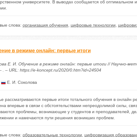
арственном университете. В выводах сообщается об оптимальном 
нии.
вые слова:
организация обучения
,
цифровые технологии
,
цифровиз
ение в режиме онлайн: первые итоги
ова Е. И. Обучение в режиме онлайн: первые итоги // Научно-ме
– . – URL: https://e-koncept.ru/2020/0.htm?id=24504
:
Е. И. Соколова
тье рассматриваются первые итоги тотального обучения в онлайн 
ена впервые в связи с обстоятельствами непреодолимой силы, св
ваются проблемы, возникающие у студентов и преподавателей, де
ижении и намечаются пути решения возникших проблем.
вые слова:
образовательные технологии
,
цифровизация образован