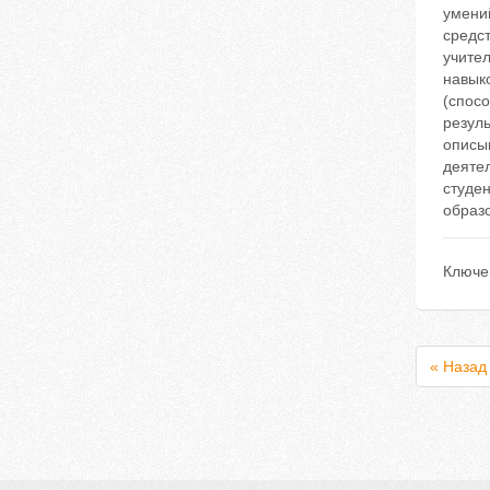
умени
средс
учител
навык
(спос
резуль
описы
деятел
студе
образо
Ключе
« Назад