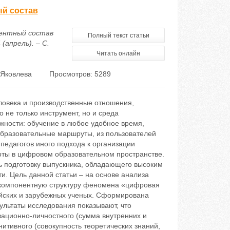
ый состав
нентный состав
Полный текст статьи
(апрель). – С.
Читать онлайн
 Яковлева
Просмотров: 5289
овека и производственные отношения,
не только инструмент, но и среда
жности: обучение в любое удобное время,
бразовательные маршруты, из пользователей
 педагогов иного подхода к организации
оты в цифровом образовательном пространстве.
ь подготовку выпускника, обладающего высоким
 Цель данной статьи – на основе анализа
ь компонентную структуру феномена «цифровая
сийских и зарубежных ученых. Сформирована
ультаты исследования показывают, что
вационно-личностного (сумма внутренних и
итивного (совокупность теоретических знаний,