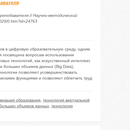
давателя
преподавателя // Научно-методический
2020/0.htm?id=24763
тов в цифровую образовательную среду, одним
ья посвящена вопросам использования
вых технологий, как искусственный интеллект,
и больших объемов данных (Big Data),
технологии позволяют усовершенствовать
ческими функциями и позволяют облегчить труд
визация образования
,
технология виртуальной
 больших объемов данных
,
технология