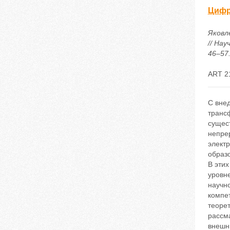
Цифр
Яковл
// На
46–57.
ART 2
С вне
трансф
сущес
непре
электр
образ
В этих
уровн
научн
компет
теорет
рассм
внешни