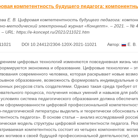
овая компетентность будущего педагога: компонентн
ева Е. В. Цифровая компетентность будущего педагога: компо
учно-методический электронный журнал «Концепт». – 2021. – № 4 
 – URL: https://e-koncept.ru/2021/211021.htm
11021
DOI 10.24412/2304-120X-2021-11021
Автор:
Е. В.
дрением цифровых технологий изменяются повседневная жизнь чел
ормируются экономика и образование. Цифровые технологии – это 
твования современного человека, которая раскрывает новые возмо
рывное образование, возможность формировать индивидуальные о
онных ресурсов стать создателями. Однако такая среда требует от
овательного процесса, получения новых умений и навыков для раб
 условиях система педагогического образования должна обеспечит
ем сформированности цифровой профессиональной компетентности.
о-педагогической литературы выделить и теоретически обосноват
ентность педагога». В основе статьи – анализ исследований рос
ическая модель структуры цифровой компетентности педагога. Рез
атриваемая компетентность состоит из четырех компонентов: моти
х мотивов к своей будущей профессиональной деятельности), когн