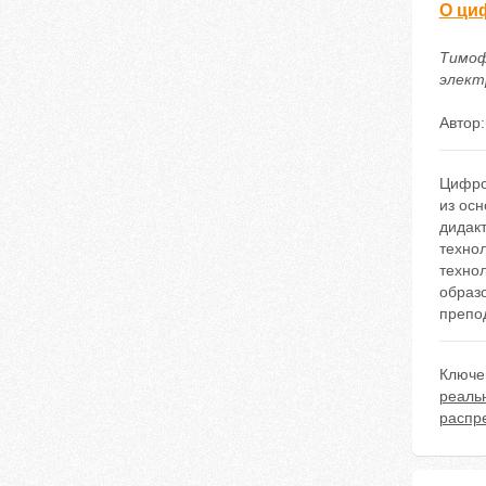
О ци
Тимоф
электр
Автор
Цифро
из ос
дидакт
технол
технол
образо
препо
Ключе
реаль
распр