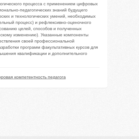
гогического процесса с применением цифровых
ионально-педагогических знаний будущего
орских и технологических умений, необходимых
ельный процесс) и рефлексивно-оценочного
асованию целей, способов и полученных
рческому изменению). Указанные компоненты
ествления своей профессиональной
азработки программ факультативных курсов для
овышения квалификации и дополнительного
ровая компетентность педагога