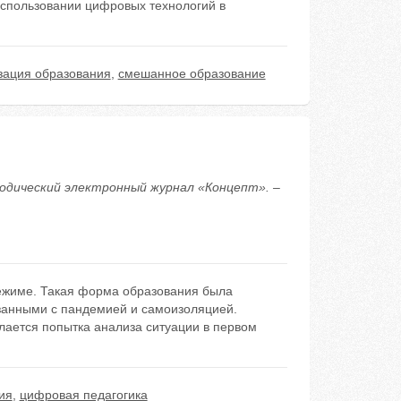
использовании цифровых технологий в
ация образования
,
смешанное образование
тодический электронный журнал «Концепт». –
режиме. Такая форма образования была
язанными с пандемией и самоизоляцией.
лается попытка анализа ситуации в первом
ия
,
цифровая педагогика