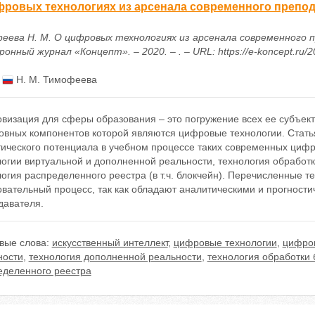
фровых технологиях из арсенала современного препо
еева Н. М. О цифровых технологиях из арсенала современного 
онный журнал «Концепт». – 2020. – . – URL: https://e-koncept.ru/
:
Н. М. Тимофеева
визация для сферы образования – это погружение всех ее субъек
новных компонентов которой являются цифровые технологии. Стат
ического потенциала в учебном процессе таких современных цифро
огии виртуальной и дополненной реальности, технология обработк
огия распределенного реестра (в т.ч. блокчейн). Перечисленные 
вательный процесс, так как обладают аналитическими и прогности
давателя.
вые слова:
искусственный интеллект
,
цифровые технологии
,
цифро
ности
,
технология дополненной реальности
,
технология обработки
еделенного реестра