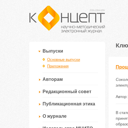
Клю
Выпуски
Основные выпуски
Приложения
Проц
Авторам
Сокол
электр
Редакционный совет
Автор
Публикационная этика
В ста
О журнале
приня
образ