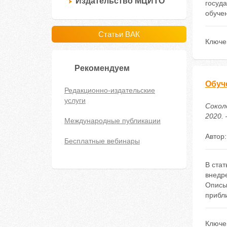
Издательство МЦИТО
госуд
обуче
Статьи ВАК
Ключе
Рекомендуем
Обуч
Редакционно-издательские
услуги
Сокол
2020. 
Международные публикации
Автор
Бесплатные вебинары
В ста
внедр
Описы
прибл
Ключе