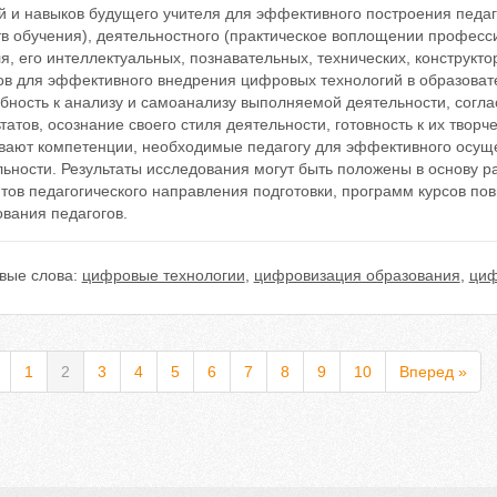
й и навыков будущего учителя для эффективного построения педа
тв обучения), деятельностного (практическое воплощении професс
я, его интеллектуальных, познавательных, технических, конструкт
ов для эффективного внедрения цифровых технологий в образоват
обность к анализу и самоанализу выполняемой деятельности, согл
татов, осознание своего стиля деятельности, готовность к их тво
вают компетенции, необходимые педагогу для эффективного осущ
ьности. Результаты исследования могут быть положены в основу р
нтов педагогического направления подготовки, программ курсов п
вания педагогов.
вые слова:
цифровые технологии
,
цифровизация образования
,
циф
1
2
3
4
5
6
7
8
9
10
Вперед »