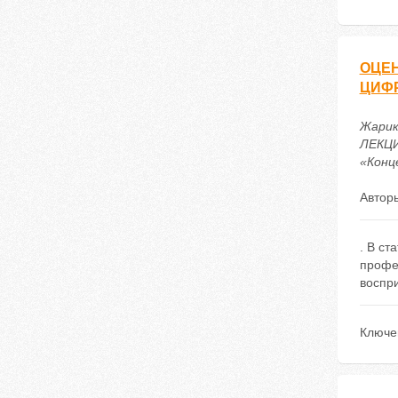
ОЦЕ
ЦИФ
Жарик
ЛЕКЦИ
«Конце
Автор
. В с
профе
воспр
Ключе