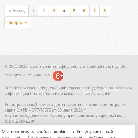
« Назад
1
2
3
4
5
6
7
8
Вперед »
© 2008-2026, Сайт является
официальным электронным
научно-
методическим изданием.
Зарегистрирован в Федеральной службе по надзору в сфере связи,
информационных технологий и массовых коммуникаций.
Регистрационный номер и дата принятия решения о регистрации:
серия Эл № ФС77-78575 от 08 июля 2020 г
Научно-методическому журналу присвоен международный код
ISSN 2304-120X
Мы используем файлы cookie, чтобы улучшить сайт
МЦИТО
|
Школьные олимпиады и онлайн конкурсы для детей
|
для вас. Продолжая пользоваться сайтом, вы
Политика использования файлов cookie
|
Политика обработки и