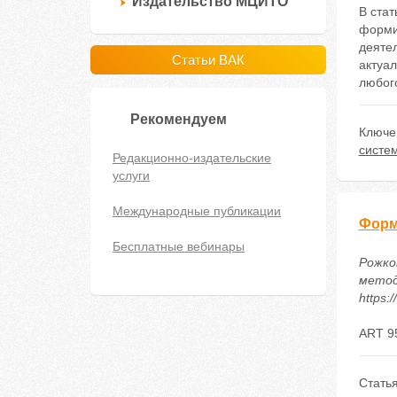
Издательство МЦИТО
В ста
форми
деяте
Статьи ВАК
актуа
любог
Рекомендуем
Ключе
систе
Редакционно-издательские
услуги
Международные публикации
Форм
Бесплатные вебинары
Рожко
методи
https:
ART 9
Стать