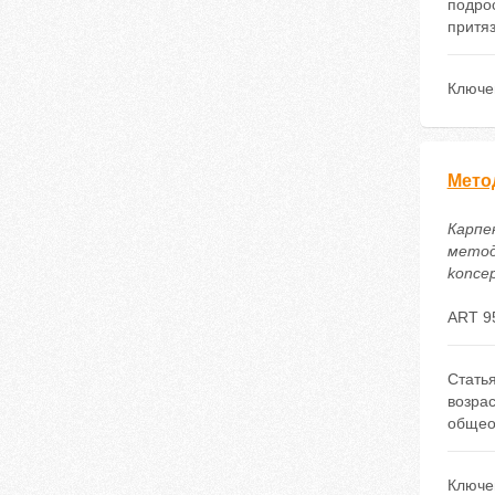
подрос
притяз
Ключе
Мето
Карпе
методи
koncep
ART 9
Стать
возра
общео
Ключе