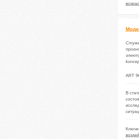
возрас
Моде
Стужен
прогн
электр
koncep
ART 9
В ста
состо
иссле
ситуа
Ключе
возде