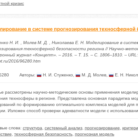
тной кризис
лирование в системе прогнозирования техносферной 
ко Н. И. , Молев М. Д. , Николаева Е. Н. Моделирование в систе
озирования техносферной безопасности региона // Научно-мето
онный журнал «Концепт». – 2016. – Т. 15. – С. 1806–1810. – URL: h
t.ru/2016/96280.htm
6280
Авторы:
Н. И. Стуженко
,
М. Д. Молев
,
Е. Н. Нико
тье рассмотрены научно-методические основы применения модели
яния техносферы в регионе. Представлена основная парадигма мо
дований по формированию оптимапьного комплекса моделей для по
ции. Изложен способ проверки адекватности модели с использован
вые слова:
структура
,
системный анализ
,
прогнозирование
,
критер
йствие
,
техносферная безопасность
,
прогнозная модель