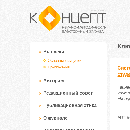
Клю
Выпуски
Основные выпуски
Приложения
Сист
студ
Авторам
Гайне
Редакционный совет
крити
«Конце
Публикационная этика
ART 5
О журнале