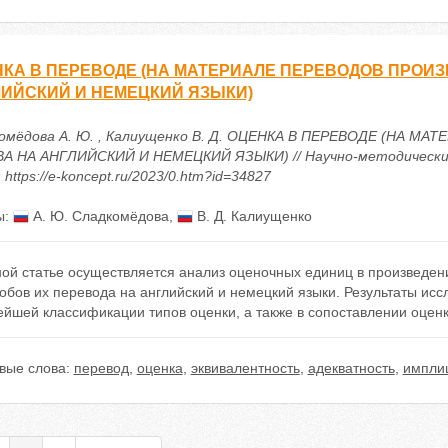
КА В ПЕРЕВОДЕ (НА МАТЕРИАЛЕ ПЕРЕВОДОВ ПРОИЗВ
ИЙСКИЙ И НЕМЕЦКИЙ ЯЗЫКИ)
омёдова А. Ю. , Калиущенко В. Д. ОЦЕНКА В ПЕРЕВОДЕ (НА М
А НА АНГЛИЙСКИЙ И НЕМЕЦКИЙ ЯЗЫКИ) // Научно-методический 
 https://e-koncept.ru/2023/0.htm?id=34827
ы:
А. Ю. Сладкомёдова
,
В. Д. Калиущенко
ой статье осуществляется анализ оценочных единиц в произведени
обов их перевода на английский и немецкий языки. Результаты исс
йшей классификации типов оценки, а также в сопоставлении оценк
вые слова:
перевод
,
оценка
,
эквивалентность
,
адекватность
,
импли