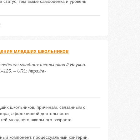
е статус, тем выше самооценка и уровень
и
дения младших школьников
оведения младших школьников // Научно-
25. – URL: https://e-
ших школьников, причинам, связанным с
ктера, эффективной деятельности
тей младшего школьного возраста.
вный компонент
,
процессуальный критерий
,