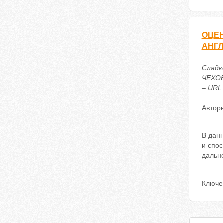
ОЦЕН
АНГЛ
Сладк
ЧЕХОВ
– URL:
Автор
В данн
и спос
дальне
Ключе