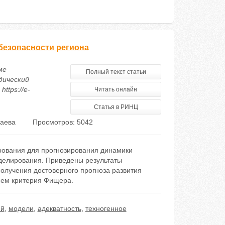
безопасности региона
ме
Полный текст статьи
дический
ttps://e-
Читать онлайн
Статья в РИНЦ
лаева
Просмотров: 5042
рования для прогнозирования динамики
делирования. Приведены результаты
лучения достоверного прогноза развития
ием критерия Фищера.
ий
,
модели
,
адекватность
,
техногенное