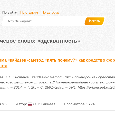
По сайту
По статьям
По авторам
Искать
чевое слово: «адекватность»
ема «кайдзен»: метод «пять почему?» как средство ф
ента
ев Э. Р. Система «кайдзен»: метод «пять почему?» как средств
ческого мышления студента // Научно-методический электронн
пт». – 2014. – Т. 20. – С. 2591–2595. – URL: https://e-koncept.ru/2
4782
Автор:
Э. Р. Гайнеев
Просмотров: 9724