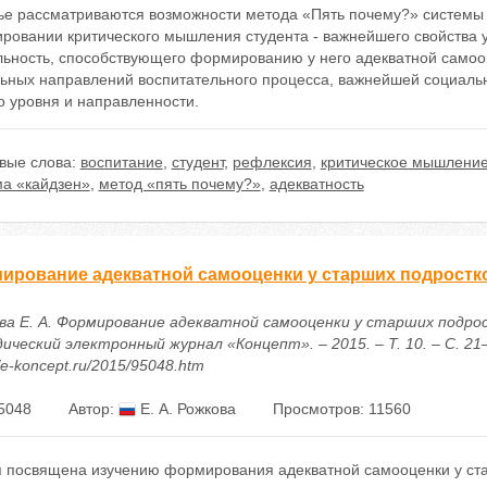
тье рассматриваются возможности метода «Пять почему?» системы
ровании критического мышления студента - важнейшего свойства 
льность, способствующего формированию у него адекватной самооц
льных направлений воспитательного процесса, важнейшей социаль
о уровня и направленности.
вые слова:
воспитание
,
студент
,
рефлексия
,
критическое мышлени
ма «кайдзен»
,
метод «пять почему?»
,
адекватность
ирование адекватной самооценки у старших подростк
ва Е. А. Формирование адекватной самооценки у старших подрос
ческий электронный журнал «Концепт». – 2015. – Т. 10. – С. 21–
//e-koncept.ru/2015/95048.htm
5048
Автор:
Е. А. Рожкова
Просмотров: 11560
я посвящена изучению формирования адекватной самооценки у стар