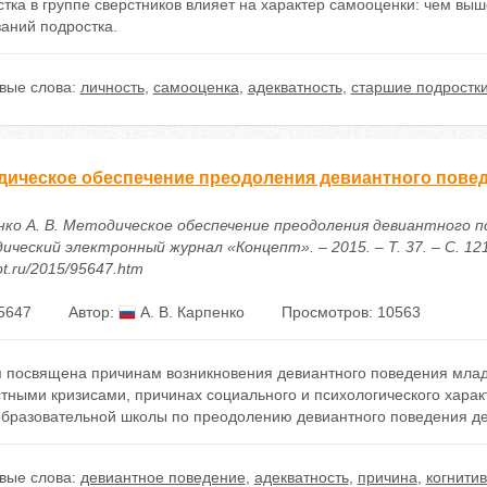
тка в группе сверстников влияет на характер самооценки: чем выш
аний подростка.
вые слова:
личность
,
самооценка
,
адекватность
,
старшие подростк
дическое обеспечение преодоления девиантного пове
нко А. В. Методическое обеспечение преодоления девиантного п
ческий электронный журнал «Концепт». – 2015. – Т. 37. – С. 121–1
t.ru/2015/95647.htm
5647
Автор:
А. В. Карпенко
Просмотров: 10563
я посвящена причинам возникновения девиантного поведения млад
стными кризисами, причинах социального и психологического хара
бразовательной школы по преодолению девиантного поведения де
вые слова:
девиантное поведение
,
адекватность
,
причина
,
когнити