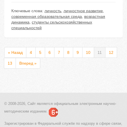
Ключевые слова:
личность
,
личностное развитие
,
современная образовательная среда
,
возрастная
динамика
,
студенты сельскохозяйственных
специальностей
« Назад
4
5
6
7
8
9
10
11
12
13
Вперед »
© 2008-2026, Сайт является
официальным электронным
научно-
методическим изданием.
Зарегистрирован в Федеральной службе по надзору в сфере связи,