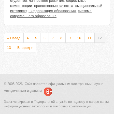
студентов
,
личностное развитие
,
социальные
компетенции
,
нравственные качества
,
эмоциональный
интеллект
,
цифровизация образования
,
система
современного образования
« Назад
4
5
6
7
8
9
10
11
12
13
Вперед »
© 2008-2026, Сайт является
официальным электронным
научно-
методическим изданием.
Зарегистрирован в Федеральной службе по надзору в сфере связи,
информационных технологий и массовых коммуникаций.